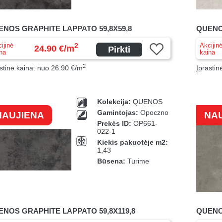
ENOS GRAPHITE LAPPATO 59,8X59,8
QUENO
ijinė
Akcijin
2
24.90 €/m
Pirkti
na
kaina
2
stinė kaina: nuo 26.90 €/m
Įprastin
Kolekcija:
QUENOS
Gamintojas:
Opoczno
NAUJIENA
NA
Prekės ID:
OP661-
022-1
Kiekis pakuotėje m2:
1,43
Būsena:
Turime
NOS GRAPHITE LAPPATO 59,8X119,8
QUENO