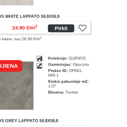
S WHITE LAPPATO 59,8X59,8
ė
2
24.90 €/m
Pirkti
2
ė kaina: nuo 26.90 €/m
Kolekcija:
QUENOS
Gamintojas:
Opoczno
UJIENA
Prekės ID:
OP661-
068-1
Kiekis pakuotėje m2:
1,07
Būsena:
Turime
S GREY LAPPATO 59,8X59,8