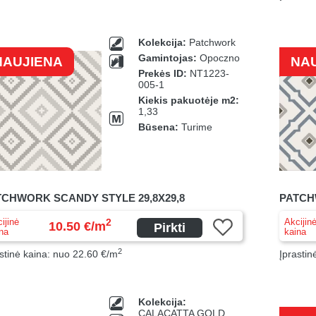
Kolekcija:
Patchwork
Gamintojas:
Opoczno
NAUJIENA
NA
Prekės ID:
NT1223-
005-1
Kiekis pakuotėje m2:
1,33
Būsena:
Turime
TCHWORK SCANDY STYLE 29,8X29,8
PATCH
ijinė
Akcijin
2
10.50 €/m
Pirkti
na
kaina
2
stinė kaina: nuo 22.60 €/m
Įprastin
Kolekcija:
CALACATTA GOLD