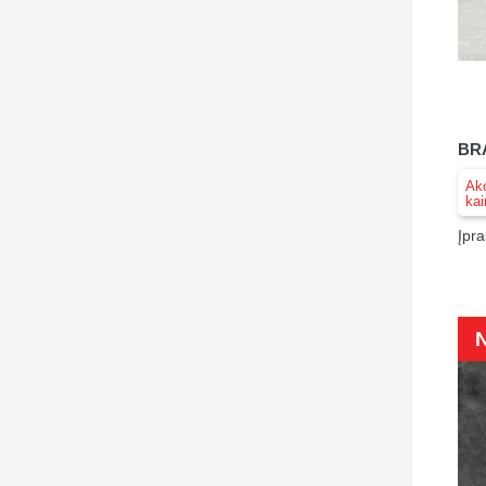
BRA
Akc
kai
Įpra