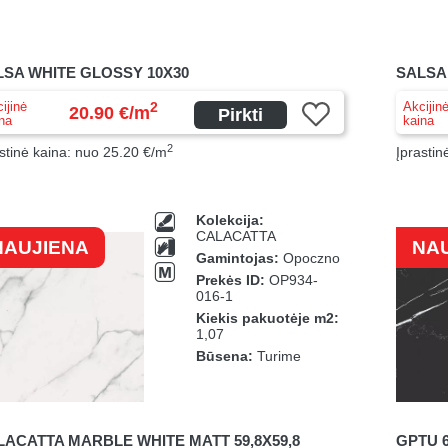
LSA WHITE GLOSSY 10X30
SALSA
ijinė
Akcijin
2
20.90 €/m
Pirkti
na
kaina
2
stinė kaina: nuo 25.20 €/m
Įprastin
Kolekcija:
CALACATTA
NAUJIENA
NA
Gamintojas:
Opoczno
Prekės ID:
OP934-
016-1
Kiekis pakuotėje m2:
1,07
Būsena:
Turime
ACATTA MARBLE WHITE MATT 59,8X59,8
GPTU 6