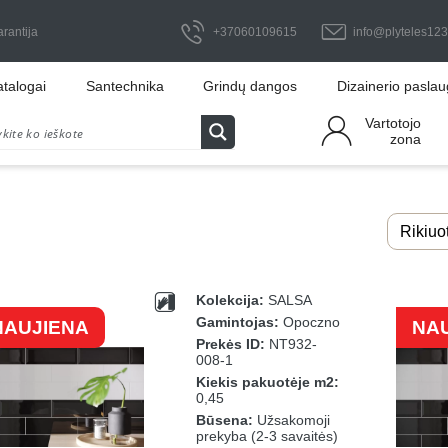
arantija
+37060109615
info@plyteles123.
atalogai
Santechnika
Grindų dangos
Dizainerio pasla
Vartotojo
zona
Kolekcija:
SALSA
Gamintojas:
Opoczno
NAUJIENA
NA
Prekės ID:
NT932-
008-1
Kiekis pakuotėje m2:
0,45
Būsena:
Užsakomoji
prekyba (2-3 savaitės)