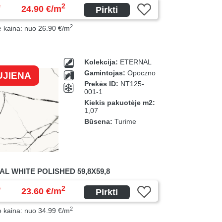
ė
2
24.90 €/m
Pirkti
2
ė kaina: nuo 26.90 €/m
Kolekcija:
ETERNAL
Gamintojas:
Opoczno
UJIENA
Prekės ID:
NT125-
001-1
Kiekis pakuotėje m2:
1,07
Būsena:
Turime
L WHITE POLISHED 59,8X59,8
ė
2
23.60 €/m
Pirkti
2
ė kaina: nuo 34.99 €/m