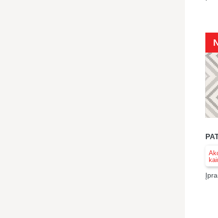
PA
Akc
kai
Įpra