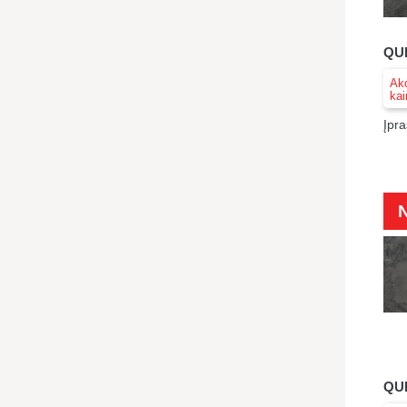
QU
Akc
kai
Įpra
QUE