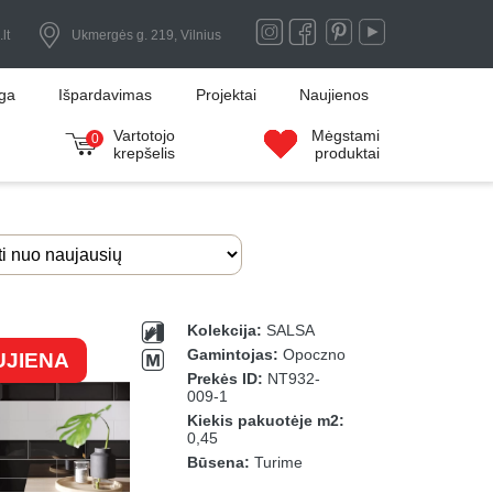
lt
Ukmergės g. 219, Vilnius
uga
Išpardavimas
Projektai
Naujienos
Vartotojo
Mėgstami
0
krepšelis
produktai
Kolekcija:
SALSA
Gamintojas:
Opoczno
UJIENA
Prekės ID:
NT932-
009-1
Kiekis pakuotėje m2:
0,45
Būsena:
Turime