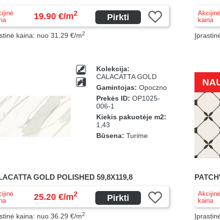
ijinė
Akcijin
2
19.90 €/m
Pirkti
na
kaina
2
stinė kaina: nuo 31.29 €/m
Įprastin
Kolekcija:
CALACATTA GOLD
NA
Gamintojas:
Opoczno
Prekės ID:
OP1025-
006-1
Kiekis pakuotėje m2:
1,43
Būsena:
Turime
ACATTA GOLD POLISHED 59,8X119,8
PATCH
ijinė
Akcijin
2
25.20 €/m
Pirkti
na
kaina
2
stinė kaina: nuo 36.29 €/m
Įprastin