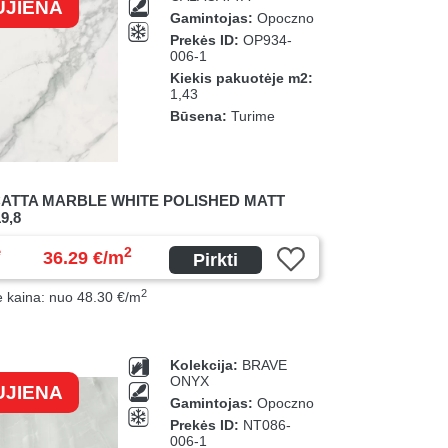
UJIENA
Gamintojas:
Opoczno
Prekės ID:
OP934-
006-1
Kiekis pakuotėje m2:
1,43
Būsena:
Turime
ATTA MARBLE WHITE POLISHED MATT
9,8
ė
2
36.29 €/m
Pirkti
2
ė kaina: nuo 48.30 €/m
Kolekcija:
BRAVE
ONYX
UJIENA
Gamintojas:
Opoczno
Prekės ID:
NT086-
006-1