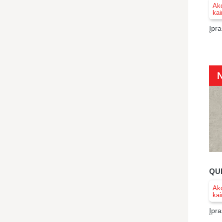
Akc
kai
Įpra
QUE
Akc
kai
Įpra