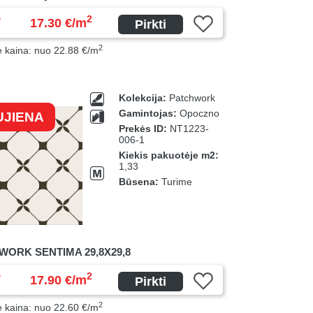
ė
2
17.30 €/m
Pirkti
2
ė kaina: nuo 22.88 €/m
Kolekcija:
Patchwork
Gamintojas:
Opoczno
UJIENA
Prekės ID:
NT1223-
006-1
Kiekis pakuotėje m2:
1,33
Būsena:
Turime
WORK SENTIMA 29,8X29,8
ė
2
17.90 €/m
Pirkti
2
ė kaina: nuo 22.60 €/m