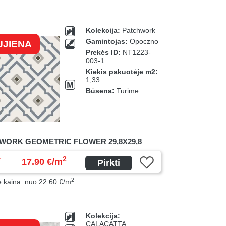
Kolekcija:
Patchwork
Gamintojas:
Opoczno
UJIENA
Prekės ID:
NT1223-
003-1
Kiekis pakuotėje m2:
1,33
Būsena:
Turime
WORK GEOMETRIC FLOWER 29,8X29,8
ė
2
17.90 €/m
Pirkti
2
ė kaina: nuo 22.60 €/m
Kolekcija:
CALACATTA