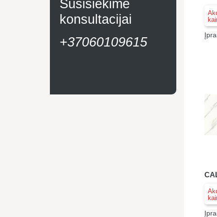
Susisiekime
Akc
konsultacijai
kai
Įpra
+37060109615
CAL
Akc
kai
Įpra