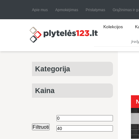
Apie mus
Apmokėjimas
Pristatymas
Grąžinimas ir g
Kolekcijos
K
Kategorija
Kaina
Min
Maks
Filtruoti
kaina
kaina