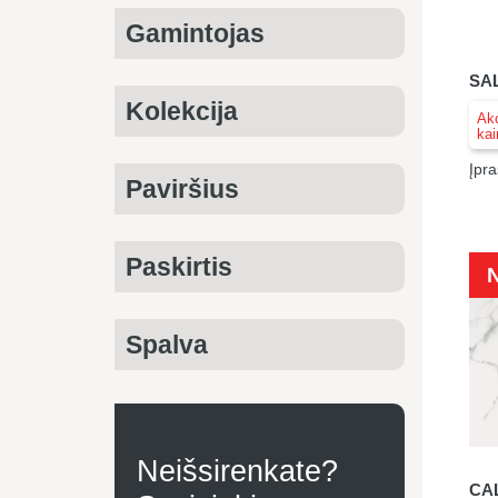
Gamintojas
SA
Kolekcija
Akc
kai
Įpra
Paviršius
Paskirtis
Spalva
Neišsirenkate?
CAL