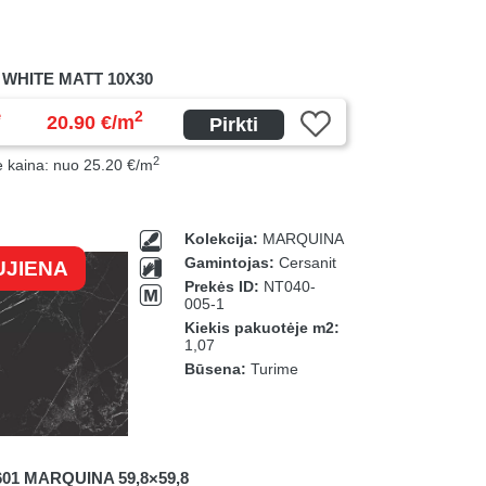
 WHITE MATT 10X30
ė
2
20.90 €/m
Pirkti
2
ė kaina: nuo 25.20 €/m
Kolekcija:
MARQUINA
Gamintojas:
Cersanit
UJIENA
Prekės ID:
NT040-
005-1
Kiekis pakuotėje m2:
1,07
Būsena:
Turime
01 MARQUINA 59,8×59,8