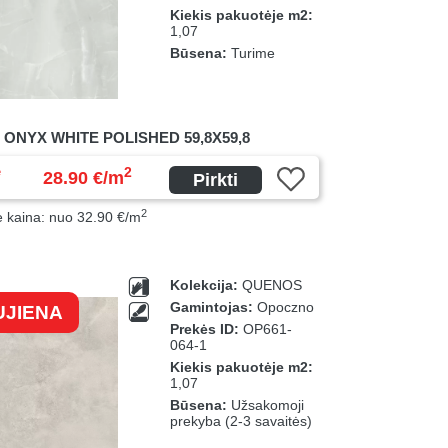
Kiekis pakuotėje m2:
1,07
Būsena:
Turime
 ONYX WHITE POLISHED 59,8X59,8
ė
2
28.90 €/m
Pirkti
2
ė kaina: nuo 32.90 €/m
Kolekcija:
QUENOS
Gamintojas:
Opoczno
UJIENA
Prekės ID:
OP661-
064-1
Kiekis pakuotėje m2:
1,07
Būsena:
Užsakomoji
prekyba (2-3 savaitės)