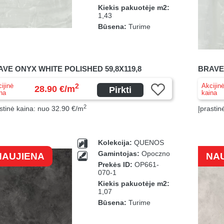
Kiekis pakuotėje m2:
1,43
Būsena:
Turime
VE ONYX WHITE POLISHED 59,8X119,8
BRAVE
ijinė
Akcijin
2
28.90 €/m
Pirkti
na
kaina
2
stinė kaina: nuo 32.90 €/m
Įprastin
Kolekcija:
QUENOS
Gamintojas:
Opoczno
NAUJIENA
NA
Prekės ID:
OP661-
070-1
Kiekis pakuotėje m2:
1,07
Būsena:
Turime