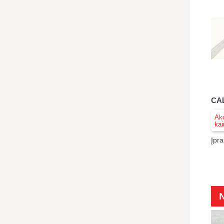
CAL
Akc
kai
Įpra