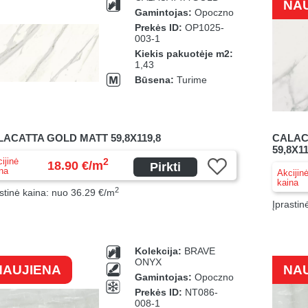
NA
Gamintojas:
Opoczno
Prekės ID:
OP1025-
003-1
Kiekis pakuotėje m2:
1,43
Būsena:
Turime
ACATTA GOLD MATT 59,8X119,8
CALAC
59,8X11
ijinė
2
18.90 €/m
Pirkti
na
Akcijin
kaina
2
stinė kaina: nuo 36.29 €/m
Įprastin
Kolekcija:
BRAVE
ONYX
NAUJIENA
NA
Gamintojas:
Opoczno
Prekės ID:
NT086-
008-1