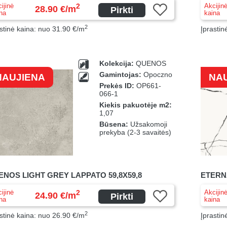
ijinė
Akcijin
2
28.90 €/m
Pirkti
na
kaina
2
stinė kaina: nuo 31.90 €/m
Įprastin
Kolekcija:
QUENOS
Gamintojas:
Opoczno
NAUJIENA
NA
Prekės ID:
OP661-
066-1
Kiekis pakuotėje m2:
1,07
Būsena:
Užsakomoji
prekyba (2-3 savaitės)
NOS LIGHT GREY LAPPATO 59,8X59,8
ETERNA
ijinė
Akcijin
2
24.90 €/m
Pirkti
na
kaina
2
stinė kaina: nuo 26.90 €/m
Įprastin