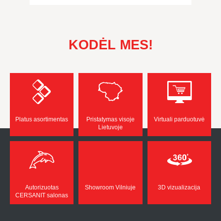
KODĖL MES!
Platus asortimentas
Pristatymas visoje
Virtuali parduotuvė
Lietuvoje
Autorizuotas
Showroom Vilniuje
3D vizualizacija
CERSANIT salonas