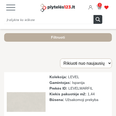
0
Filtruoti
Kolekcija:
LEVEL
Gamintojas:
Ispanija
Prekės ID:
LEVELMARFIL
Kiekis pakuotėje m2:
1,44
Būsena:
Užsakomoji prekyba