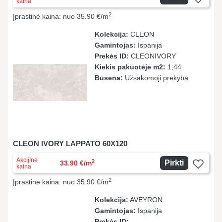
kaina
2
Įprastinė kaina: nuo 35.90 €/m
Kolekcija:
CLEON
Gamintojas:
Ispanija
Prekės ID:
CLEONIVORY
Kiekis pakuotėje m2:
1,44
Būsena:
Užsakomoji prekyba
CLEON IVORY LAPPATO 60X120
Akcijinė
2
Pirkti
33.90 €/m
kaina
2
Įprastinė kaina: nuo 35.90 €/m
Kolekcija:
AVEYRON
Gamintojas:
Ispanija
Prekės ID: