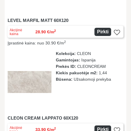
LEVEL MARFIL MATT 60X120
Akcijinė
2
Pirkti
28.90 €/m
kaina
2
Įprastinė kaina: nuo 30.90 €/m
Kolekcija:
CLEON
Gamintojas:
Ispanija
Prekės ID:
CLEONCREAM
Kiekis pakuotėje m2:
1,44
Būsena:
Užsakomoji prekyba
CLEON CREAM LAPPATO 60X120
Akcijinė
2
Pirkti
33.90 €/m