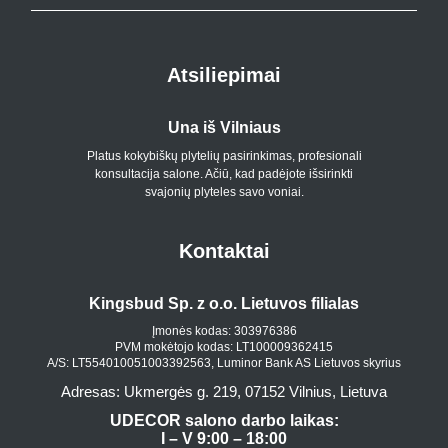
Atsiliepimai
Una iš Vilniaus
Platus kokybiškų plytelių pasirinkimas, profesionali
konsultacija salone. Ačiū, kad padėjote išsirinkti
p
svajonių plyteles savo voniai.
Kontaktai
Kingsbud Sp. z o.o. Lietuvos filialas
Įmonės kodas: 303976386
PVM mokėtojo kodas: LT100009362415
A/S: LT554010051003392563, Luminor Bank AS Lietuvos skyrius
Adresas: Ukmergės g. 219, 07152 Vilnius, Lietuva
UDECOR salono darbo laikas:
I – V 9:00 – 18:00