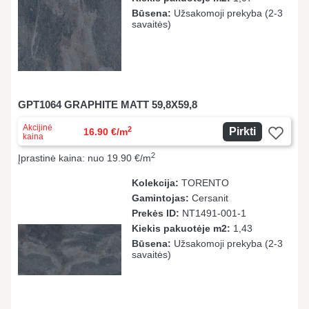
Būsena:
Užsakomoji prekyba (2-3
savaitės)
GPT1064 GRAPHITE MATT 59,8X59,8
Akcijinė
2
Pirkti
16.90 €/m
kaina
2
Įprastinė kaina: nuo 19.90 €/m
Kolekcija:
TORENTO
Gamintojas:
Cersanit
Prekės ID:
NT1491-001-1
Kiekis pakuotėje m2:
1,43
Būsena:
Užsakomoji prekyba (2-3
savaitės)