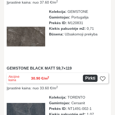
2
Įprastinė kaina: nuo 37.60 €/m
Kolekcija:
GEMSTONE
Gamintojas:
Portugalija
Prekės ID:
M120831
Kiekis pakuotėje m2:
0,71
Būsena:
Užsakomoji prekyba
GEMSTONE BLACK MATT 59,7×119
Akcijinė
2
Pirkti
30.90 €/m
kaina
2
Įprastinė kaina: nuo 33.60 €/m
Kolekcija:
TORENTO
Gamintojas:
Cersanit
Prekės ID:
NT1491-002-1
Kiekis pakuotėje m2:
1,07