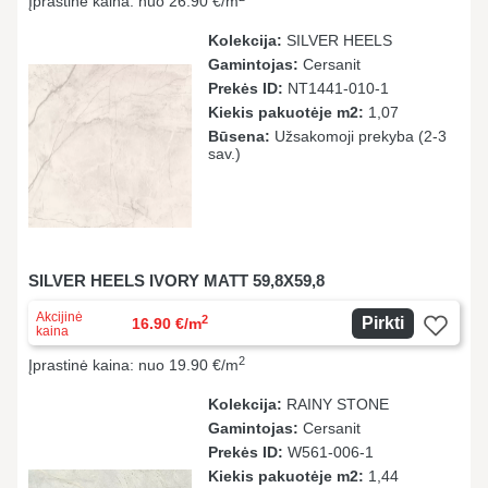
Įprastinė kaina: nuo 26.90 €/m
Kolekcija:
SILVER HEELS
Gamintojas:
Cersanit
Prekės ID:
NT1441-010-1
Kiekis pakuotėje m2:
1,07
Būsena:
Užsakomoji prekyba (2-3
sav.)
SILVER HEELS IVORY MATT 59,8X59,8
Akcijinė
2
Pirkti
16.90 €/m
kaina
2
Įprastinė kaina: nuo 19.90 €/m
Kolekcija:
RAINY STONE
Gamintojas:
Cersanit
Prekės ID:
W561-006-1
Kiekis pakuotėje m2:
1,44