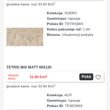
2
Įprastinė kaina: nuo 33.60 €/m
Kolekcija:
DUERO
Gamintojas:
Ispanija
Prekės ID:
TETRISMIX
Kiekis pakuotėje m2:
1,44
Būsena:
Užsakomoji prekyba
TETRIS MIX MATT 60X120
Akcijinė
2
Pirkti
31.60 €/m
kaina
2
Įprastinė kaina: nuo 33.60 €/m
Kolekcija:
ALPI
Gamintojas:
Ispanija
Prekės ID:
TESEOMIX