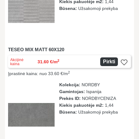
Kiekis pakuotėje m2:
1,44
Būsena:
Užsakomoji prekyba
TESEO MIX MATT 60X120
Akcijinė
2
Pirkti
31.60 €/m
kaina
2
Įprastinė kaina: nuo 33.60 €/m
Kolekcija:
NORDBY
Gamintojas:
Ispanija
Prekės ID:
NORDBYCENIZA
Kiekis pakuotėje m2:
1,44
Būsena:
Užsakomoji prekyba