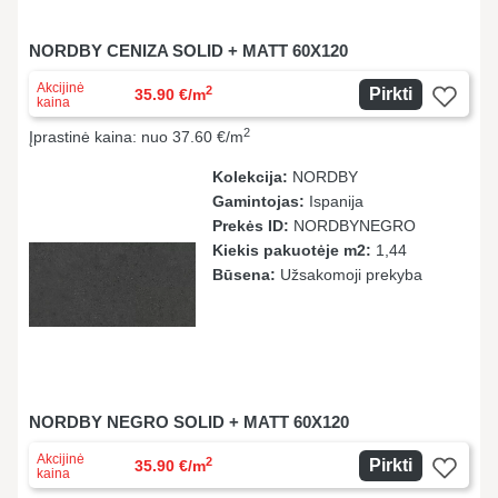
NORDBY CENIZA SOLID + MATT 60X120
Akcijinė
2
Pirkti
35.90 €/m
kaina
2
Įprastinė kaina: nuo 37.60 €/m
Kolekcija:
NORDBY
Gamintojas:
Ispanija
Prekės ID:
NORDBYNEGRO
Kiekis pakuotėje m2:
1,44
Būsena:
Užsakomoji prekyba
NORDBY NEGRO SOLID + MATT 60X120
Akcijinė
2
Pirkti
35.90 €/m
kaina