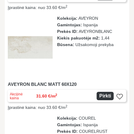
2
Įprastinė kaina: nuo 33.60 €/m
Kolekcija:
AVEYRON
Gamintojas:
Ispanija
Prekės ID:
AVEYRONBLANC
Kiekis pakuotėje m2:
1,44
Būsena:
Užsakomoji prekyba
AVEYRON BLANC MATT 60X120
Akcijinė
2
Pirkti
31.60 €/m
kaina
2
Įprastinė kaina: nuo 33.60 €/m
Kolekcija:
COUREL
Gamintojas:
Ispanija
Prekės ID:
COURELRUST