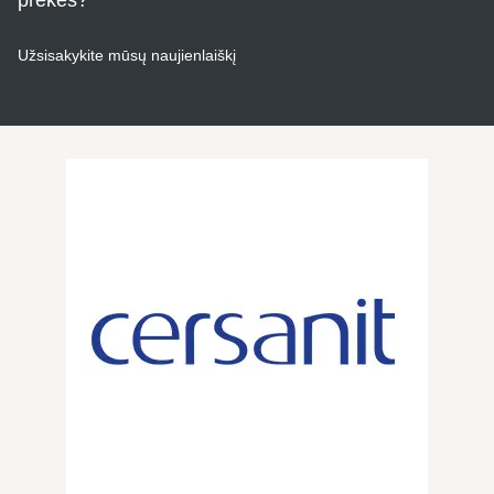
prekes?
Užsisakykite mūsų naujienlaiškį