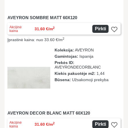
AVEYRON SOMBRE MATT 60X120
Akcijinė
2
Pirkti
31.60 €/m
kaina
2
Įprastinė kaina: nuo 33.60 €/m
Kolekcija:
AVEYRON
Gamintojas:
Ispanija
Prekės ID:
AVEYRONDECORBLANC
Kiekis pakuotėje m2:
1,44
Būsena:
Užsakomoji prekyba
AVEYRON DECOR BLANC MATT 60X120
Akcijinė
2
Pirkti
31.60 €/m
kaina