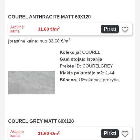
COUREL ANTHRACITE MATT 60X120
Akcijinė
2
Pirkti
31.60 €/m
kaina
2
Įprastinė kaina: nuo 33.60 €/m
Kolekcija:
COUREL
Gamintojas:
Ispanija
Prekės ID:
COURELGREY
Kiekis pakuotėje m2:
1,44
Būsena:
Užsakomoji prekyba
COUREL GREY MATT 60X120
Akcijinė
2
Pirkti
31.60 €/m
kaina