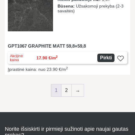
Būsena:
Užsakomoji prekyba (2-3
savaitės)
GPT1067 GRAPHITE MATT 59,8×59,8
Akcijinė
2
Pirkti
17.90 €/m
kaina
2
Įprastinė kaina: nuo 23.90 €/m
1
2
→
Norite išsiskirti ir pirmieji sužinoti apie naujai gautas