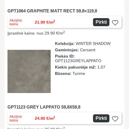
GPT1064 GRAPHITE MATT RECT 59,8×119,8
Akcijinė
2
Pirkti
21.90 €/m
kaina
2
Įprastinė kaina: nuo 29.90 €/m
Kolekcija:
WINTER SHADOW
Gamintojas:
Cersanit
Prekės ID:
GPT1123GREYLAPPATO
Kiekis pakuotėje m2:
1,07
Būsena:
Turime
GPT1123 GREY LAPPATO 59,8X59,8
Akcijinė
2
Pirkti
24.90 €/m
kaina
2