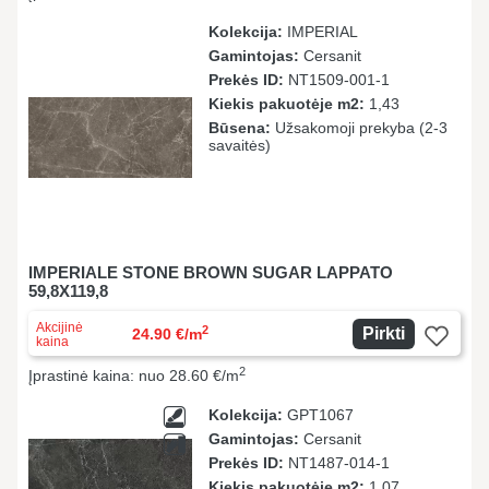
Kolekcija:
IMPERIAL
Gamintojas:
Cersanit
Prekės ID:
NT1509-001-1
Kiekis pakuotėje m2:
1,43
Būsena:
Užsakomoji prekyba (2-3
savaitės)
IMPERIALE STONE BROWN SUGAR LAPPATO
59,8X119,8
Akcijinė
2
Pirkti
24.90 €/m
kaina
2
Įprastinė kaina: nuo 28.60 €/m
Kolekcija:
GPT1067
Gamintojas:
Cersanit
Prekės ID:
NT1487-014-1
Kiekis pakuotėje m2:
1,07