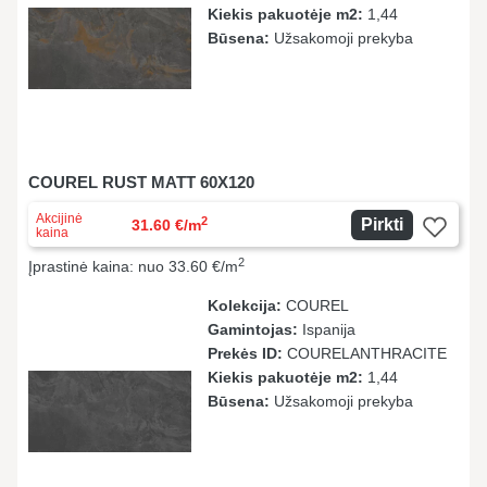
Kiekis pakuotėje m2:
1,44
Būsena:
Užsakomoji prekyba
COUREL RUST MATT 60X120
Akcijinė
2
Pirkti
31.60 €/m
kaina
2
Įprastinė kaina: nuo 33.60 €/m
Kolekcija:
COUREL
Gamintojas:
Ispanija
Prekės ID:
COURELANTHRACITE
Kiekis pakuotėje m2:
1,44
Būsena:
Užsakomoji prekyba