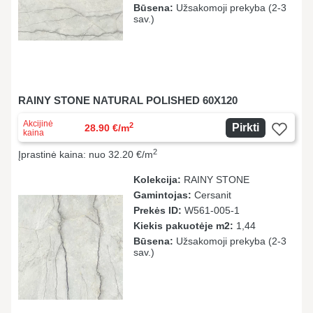
Būsena:
Užsakomoji prekyba (2-3
sav.)
RAINY STONE NATURAL POLISHED 60X120
Akcijinė
2
Pirkti
28.90 €/m
kaina
2
Įprastinė kaina: nuo 32.20 €/m
Kolekcija:
RAINY STONE
Gamintojas:
Cersanit
Prekės ID:
W561-005-1
Kiekis pakuotėje m2:
1,44
Būsena:
Užsakomoji prekyba (2-3
sav.)