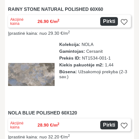
RAINY STONE NATURAL POLISHED 60X60
Akcijinė
2
Pirkti
26.90 €/m
kaina
2
Įprastinė kaina: nuo 29.30 €/m
Kolekcija:
NOLA
Gamintojas:
Cersanit
Prekės ID:
NT1534-001-1
Kiekis pakuotėje m2:
1,44
Būsena:
Užsakomoji prekyba (2-3
sav.)
NOLA BLUE POLISHED 60X120
Akcijinė
2
Pirkti
28.90 €/m
kaina
2
Įprastinė kaina: nuo 32.20 €/m