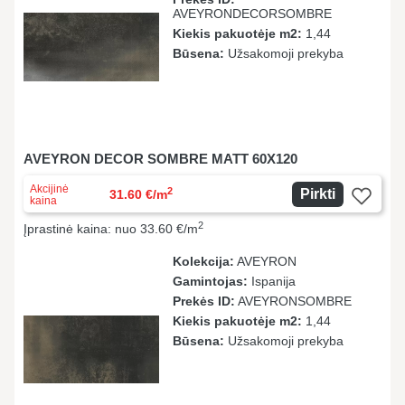
AVEYRONDECORSOMBRE
Kiekis pakuotėje m2:
1,44
Būsena:
Užsakomoji prekyba
AVEYRON DECOR SOMBRE MATT 60X120
Akcijinė
2
Pirkti
31.60 €/m
kaina
2
Įprastinė kaina: nuo 33.60 €/m
Kolekcija:
AVEYRON
Gamintojas:
Ispanija
Prekės ID:
AVEYRONSOMBRE
Kiekis pakuotėje m2:
1,44
Būsena:
Užsakomoji prekyba