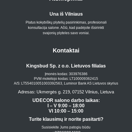
Una iš Vilniaus
Platus kokybiškų plytelių pasirinkimas, profesionali
konsultacija salone. Ačiū, kad padėjote išsirinkti
svajonių plyteles savo voniai.
Kontaktai
Kingsbud Sp. z o.o. Lietuvos filialas
Įmonės kodas: 303976386
PVM mokėtojo kodas: LT100009362415
A/S: LT554010051003392563, Luminor Bank AS Lietuvos skyrius
Adresas: Ukmergės g. 219, 07152 Vilnius, Lietuva
UDECOR salono darbo laikas:
I – V 9:00 – 18:00
VI 10:00 – 15:00
Turite klausimų ir norite pasitarti?
Susisiekite Jums patogiu būdu