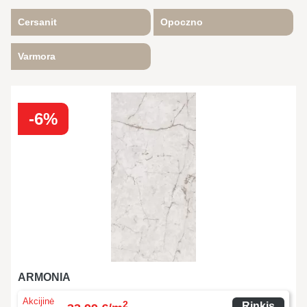
Cersanit
Opoczno
Varmora
-6%
ARMONIA
Akcijinė
2
Rinkis