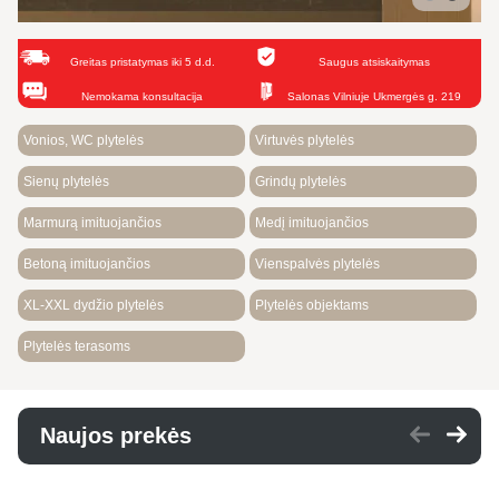
Greitas pristatymas iki 5 d.d.
Saugus atsiskaitymas
Nemokama konsultacija
Salonas Vilniuje Ukmergės g. 219
Vonios, WC plytelės
Virtuvės plytelės
Sienų plytelės
Grindų plytelės
Marmurą imituojančios
Medį imituojančios
Betoną imituojančios
Vienspalvės plytelės
XL-XXL dydžio plytelės
Plytelės objektams
Plytelės terasoms
Naujos prekės