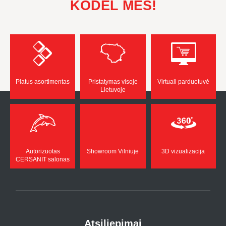
KODĖL MES!
Platus asortimentas
Pristatymas visoje
Virtuali parduotuvė
Lietuvoje
Autorizuotas
Showroom Vilniuje
3D vizualizacija
CERSANIT salonas
Atsiliepimai