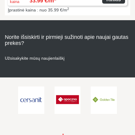
33.99 €/m
kaina
2
Įprastinė kaina : nuo 35.99 €/m
Norite išsiskirti ir pirmieji sužinoti apie naujai gautas
prekes?
Užsisakykite mūsų naujienlaiškį