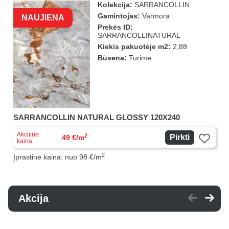
Kolekcija:
SARRANCOLLIN
Gamintojas:
Varmora
NAUJIENA
Prekės ID:
SARRANCOLLINATURAL
Kiekis pakuotėje m2:
2,88
Būsena:
Turime
SARRANCOLLIN NATURAL GLOSSY 120X240
Akcijinė
2
Pirkti
49 €/m
kaina
2
Įprastinė kaina: nuo 98 €/m
Akcija