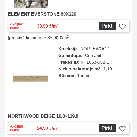
ELEMENT EVERSTONE 60X120
Akcijinė
2
Pirkti
33.99 €/m
kaina
2
Įprastinė kaina: nuo 35.90 €/m
Kolekcija:
NORTHWOOD
Gamintojas:
Cersanit
Prekės ID:
NT1053-002-1
Kiekis pakuotėje m2:
1,19
Būsena:
Turime
NORTHWOOD BEIGE 19,8×119,8
Akcijinė
2
Pirkti
24.90 €/m
kaina