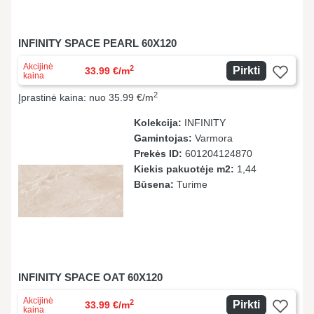
INFINITY SPACE PEARL 60X120
Akcijinė
2
Pirkti
33.99 €/m
kaina
2
Įprastinė kaina: nuo 35.99 €/m
Kolekcija:
INFINITY
Gamintojas:
Varmora
Prekės ID:
601204124870
Kiekis pakuotėje m2:
1,44
Būsena:
Turime
INFINITY SPACE OAT 60X120
Akcijinė
2
Pirkti
33.99 €/m
kaina