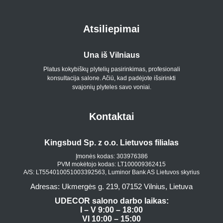
Atsiliepimai
Una iš Vilniaus
Platus kokybiškų plytelių pasirinkimas, profesionali
konsultacija salone. Ačiū, kad padėjote išsirinkti
p
svajonių plyteles savo voniai.
Kontaktai
Kingsbud Sp. z o.o. Lietuvos filialas
Įmonės kodas: 303976386
PVM mokėtojo kodas: LT100009362415
A/S: LT554010051003392563, Luminor Bank AS Lietuvos skyrius
Adresas: Ukmergės g. 219, 07152 Vilnius, Lietuva
UDECOR salono darbo laikas:
I – V 9:00 – 18:00
VI 10:00 – 15:00