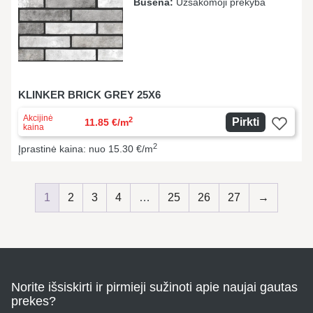
Būsena:
Užsakomoji prekyba
KLINKER BRICK GREY 25X6
Akcijinė
2
Pirkti
11.85 €/m
kaina
2
Įprastinė kaina: nuo 15.30 €/m
1
2
3
4
…
25
26
27
→
Norite išsiskirti ir pirmieji sužinoti apie naujai gautas
prekes?