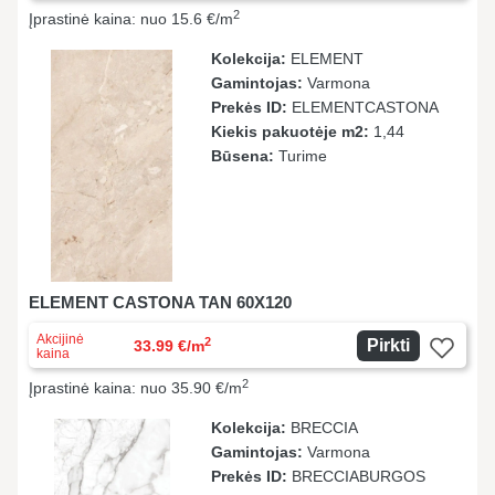
2
Įprastinė kaina: nuo 15.6 €/m
Kolekcija:
ELEMENT
Gamintojas:
Varmona
Prekės ID:
ELEMENTCASTONA
Kiekis pakuotėje m2:
1,44
Būsena:
Turime
ELEMENT CASTONA TAN 60X120
Akcijinė
2
Pirkti
33.99 €/m
kaina
2
Įprastinė kaina: nuo 35.90 €/m
Kolekcija:
BRECCIA
Gamintojas:
Varmona
Prekės ID:
BRECCIABURGOS