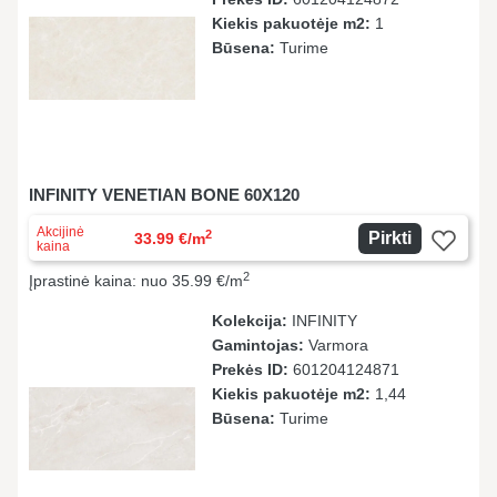
Kiekis pakuotėje m2:
1
Būsena:
Turime
INFINITY VENETIAN BONE 60X120
Akcijinė
2
Pirkti
33.99 €/m
kaina
2
Įprastinė kaina: nuo 35.99 €/m
Kolekcija:
INFINITY
Gamintojas:
Varmora
Prekės ID:
601204124871
Kiekis pakuotėje m2:
1,44
Būsena:
Turime