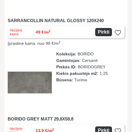
SARRANCOLLIN NATURAL GLOSSY 120X240
Akcijinė
2
Pirkti
49 €/m
kaina
2
Įprastinė kaina: nuo 98 €/m
Kolekcija:
BORIDO
Gamintojas:
Cersanit
Prekės ID:
BORIDOGREY
Kiekis pakuotėje m2:
1,25
Būsena:
Turime
BORIDO GREY MATT 29,8X59,8
Akcijinė
2
Pirkti
13.9 €/m