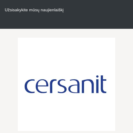
Užsisakykite mūsų naujienlaiškį