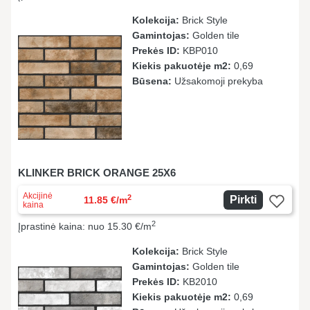
Kolekcija:
Brick Style
Gamintojas:
Golden tile
Prekės ID:
KBР010
Kiekis pakuotėje m2:
0,69
Būsena:
Užsakomoji prekyba
KLINKER BRICK ORANGE 25X6
Akcijinė
2
Pirkti
11.85 €/m
kaina
2
Įprastinė kaina: nuo 15.30 €/m
Kolekcija:
Brick Style
Gamintojas:
Golden tile
Prekės ID:
KB2010
Kiekis pakuotėje m2:
0,69