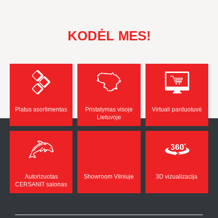
KODĖL MES!
Platus asortimentas
Pristatymas visoje
Virtuali parduotuvė
Lietuvoje
Autorizuotas
Showroom Vilniuje
3D vizualizacija
CERSANIT salonas