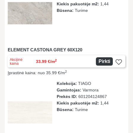
Kiekis pakuotėje m2:
1,44
Būsena:
Turime
ELEMENT CASTONA GREY 60X120
Akcijinė
2
Pirkti
33.99 €/m
kaina
2
Įprastinė kaina: nuo 35.99 €/m
Kolekcija:
TIAGO
Gamintojas:
Varmora
Prekės ID:
601204124867
Kiekis pakuotėje m2:
1,44
Būsena:
Turime