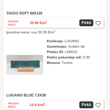
TIAGO SOFT 60X120
Akcijinė
2
Pirkti
33.99 €/m
kaina
2
Įprastinė kaina: nuo 35.99 €/m
Kolekcija:
LUGANO
Gamintojas:
Golden tile
Prekės ID:
LAМ011
Kiekis pakuotėje m2:
0,99
Būsena:
Turime
LUGANO BLUE 7,5X30
Akcijinė
2
Pirkti
13.9 €/m
kaina