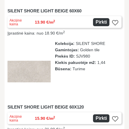
SILENT SHORE LIGHT BEIGE 60X60
Akcijinė
2
Pirkti
13.90 €/m
kaina
2
Įprastinė kaina: nuo 18.90 €/m
Kolekcija:
SILENT SHORE
Gamintojas:
Golden tile
Prekės ID:
SJV980
Kiekis pakuotėje m2:
1,44
Būsena:
Turime
SILENT SHORE LIGHT BEIGE 60X120
Akcijinė
2
Pirkti
15.90 €/m
kaina
2