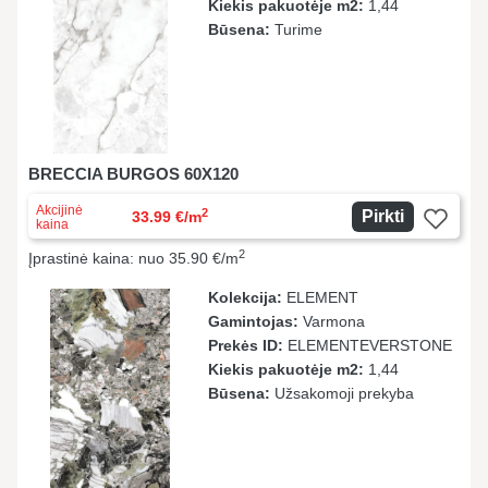
Kiekis pakuotėje m2:
1,44
Būsena:
Turime
BRECCIA BURGOS 60X120
Akcijinė
2
Pirkti
33.99 €/m
kaina
2
Įprastinė kaina: nuo 35.90 €/m
Kolekcija:
ELEMENT
Gamintojas:
Varmona
Prekės ID:
ELEMENTEVERSTONE
Kiekis pakuotėje m2:
1,44
Būsena:
Užsakomoji prekyba