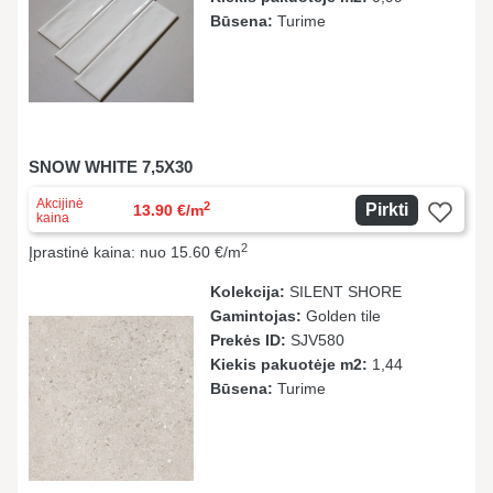
Būsena:
Turime
SNOW WHITE 7,5X30
Akcijinė
2
Pirkti
13.90 €/m
kaina
2
Įprastinė kaina: nuo 15.60 €/m
Kolekcija:
SILENT SHORE
Gamintojas:
Golden tile
Prekės ID:
SJV580
Kiekis pakuotėje m2:
1,44
Būsena:
Turime