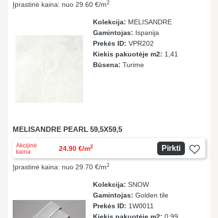
2
Įprastinė kaina: nuo 29.60 €/m
Kolekcija:
MELISANDRE
Gamintojas:
Ispanija
Prekės ID:
VPR202
Kiekis pakuotėje m2:
1,41
Būsena:
Turime
MELISANDRE PEARL 59,5X59,5
Akcijinė
2
Pirkti
24.90 €/m
kaina
2
Įprastinė kaina: nuo 29.70 €/m
Kolekcija:
SNOW
Gamintojas:
Golden tile
Prekės ID:
1W0011
Kiekis pakuotėje m2:
0,99