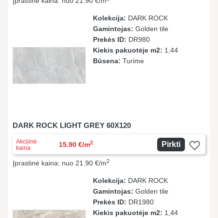
Įprastinė kaina: nuo 21.90 €/m
Kolekcija:
DARK ROCK
Gamintojas:
Golden tile
Prekės ID:
DR980
Kiekis pakuotėje m2:
1,44
Būsena:
Turime
DARK ROCK LIGHT GREY 60X120
Akcijinė
2
Pirkti
15.90 €/m
kaina
2
Įprastinė kaina: nuo 21.90 €/m
Kolekcija:
DARK ROCK
Gamintojas:
Golden tile
Prekės ID:
DR1980
Kiekis pakuotėje m2:
1,44