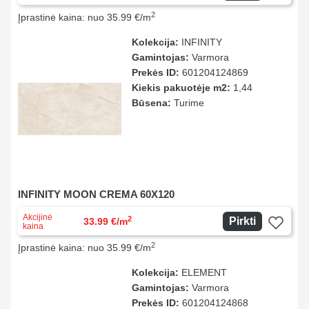
2
Įprastinė kaina: nuo 35.99 €/m
Kolekcija:
INFINITY
Gamintojas:
Varmora
Prekės ID:
601204124869
Kiekis pakuotėje m2:
1,44
Būsena:
Turime
INFINITY MOON CREMA 60X120
Akcijinė
2
Pirkti
33.99 €/m
kaina
2
Įprastinė kaina: nuo 35.99 €/m
Kolekcija:
ELEMENT
Gamintojas:
Varmora
Prekės ID:
601204124868