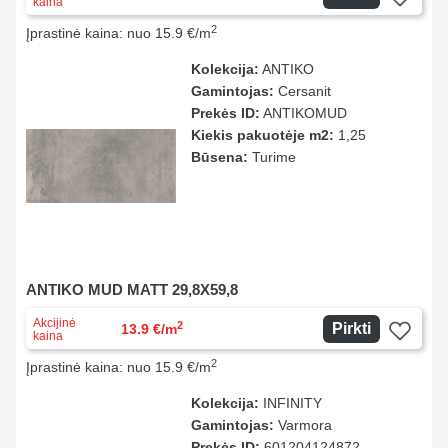
kaina
2
Įprastinė kaina: nuo 15.9 €/m
Kolekcija:
ANTIKO
Gamintojas:
Cersanit
Prekės ID:
ANTIKOMUD
Kiekis pakuotėje m2:
1,25
Būsena:
Turime
ANTIKO MUD MATT 29,8X59,8
Akcijinė
2
Pirkti
13.9 €/m
kaina
2
Įprastinė kaina: nuo 15.9 €/m
Kolekcija:
INFINITY
Gamintojas:
Varmora
Prekės ID:
601204124872