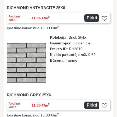
RICHMOND ANTHRACITE 25X6
Akcijinė
2
Pirkti
11.85 €/m
kaina
2
Įprastinė kaina: nuo 15.30 €/m
Kolekcija:
Brick Style
Gamintojas:
Golden tile
Prekės ID:
RH2010
Kiekis pakuotėje m2:
0,69
Būsena:
Turime
RICHMOND GREY 25X6
Akcijinė
2
Pirkti
11.85 €/m
kaina
2
Įprastinė kaina: nuo 15.30 €/m