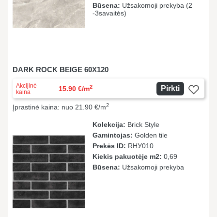
Būsena:
Užsakomoji prekyba (2
-3savaitės)
DARK ROCK BEIGE 60X120
Akcijinė
2
Pirkti
15.90 €/m
kaina
2
Įprastinė kaina: nuo 21.90 €/m
Kolekcija:
Brick Style
Gamintojas:
Golden tile
Prekės ID:
RHУ010
Kiekis pakuotėje m2:
0,69
Būsena:
Užsakomoji prekyba