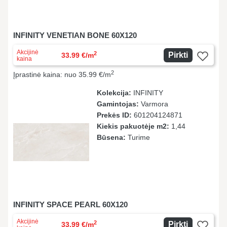
INFINITY VENETIAN BONE 60X120
Akcijinė
2
Pirkti
33.99 €/m
kaina
2
Įprastinė kaina: nuo 35.99 €/m
Kolekcija:
INFINITY
Gamintojas:
Varmora
Prekės ID:
601204124871
Kiekis pakuotėje m2:
1,44
Būsena:
Turime
INFINITY SPACE PEARL 60X120
Akcijinė
2
Pirkti
33.99 €/m