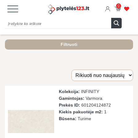
0
Filtruoti
Kolekcija:
INFINITY
Gamintojas:
Varmora
Prekės ID:
601204124872
Kiekis pakuotėje m2:
1
Būsena:
Turime