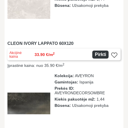
Būsena:
Užsakomoji prekyba
CLEON IVORY LAPPATO 60X120
Akcijinė
2
Pirkti
33.90 €/m
kaina
2
Įprastinė kaina: nuo 35.90 €/m
Kolekcija:
AVEYRON
Gamintojas:
Ispanija
Prekės ID:
AVEYRONDECORSOMBRE
Kiekis pakuotėje m2:
1,44
Būsena:
Užsakomoji prekyba