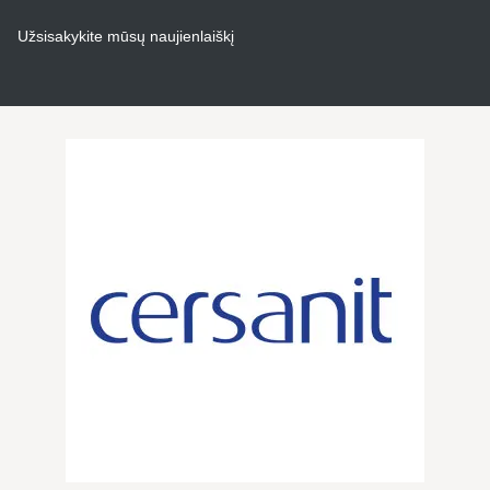
Užsisakykite mūsų naujienlaiškį