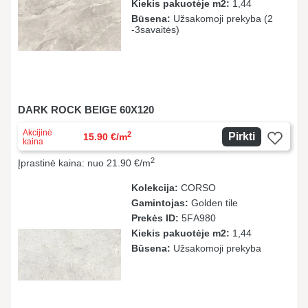
Kiekis pakuotėje m2:
1,44
Būsena:
Užsakomoji prekyba (2
-3savaitės)
DARK ROCK BEIGE 60X120
Akcijinė
2
Pirkti
15.90 €/m
kaina
2
Įprastinė kaina: nuo 21.90 €/m
Kolekcija:
CORSO
Gamintojas:
Golden tile
Prekės ID:
5FА980
Kiekis pakuotėje m2:
1,44
Būsena:
Užsakomoji prekyba