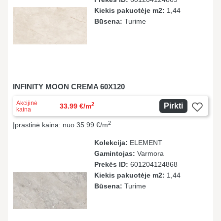
Kiekis pakuotėje m2:
1,44
Būsena:
Turime
INFINITY MOON CREMA 60X120
Akcijinė
2
Pirkti
33.99 €/m
kaina
2
Įprastinė kaina: nuo 35.99 €/m
Kolekcija:
ELEMENT
Gamintojas:
Varmora
Prekės ID:
601204124868
Kiekis pakuotėje m2:
1,44
Būsena:
Turime