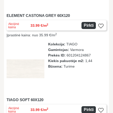
ELEMENT CASTONA GREY 60X120
Akcijinė
2
Pirkti
33.99 €/m
kaina
2
Įprastinė kaina: nuo 35.99 €/m
Kolekcija:
TIAGO
Gamintojas:
Varmora
Prekės ID:
601204124867
Kiekis pakuotėje m2:
1,44
Būsena:
Turime
TIAGO SOFT 60X120
Akcijinė
2
Pirkti
33.99 €/m
kaina