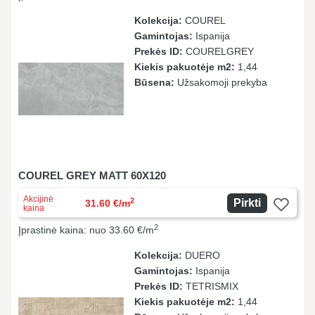
Kolekcija:
COUREL
Gamintojas:
Ispanija
Prekės ID:
COURELGREY
Kiekis pakuotėje m2:
1,44
Būsena:
Užsakomoji prekyba
COUREL GREY MATT 60X120
Akcijinė
2
Pirkti
31.60 €/m
kaina
2
Įprastinė kaina: nuo 33.60 €/m
Kolekcija:
DUERO
Gamintojas:
Ispanija
Prekės ID:
TETRISMIX
Kiekis pakuotėje m2:
1,44