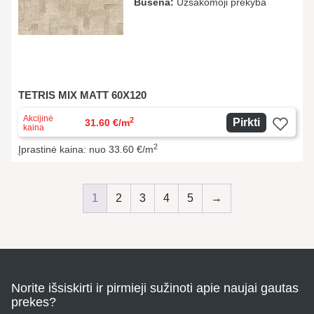
Būsena:
Užsakomoji prekyba
TETRIS MIX MATT 60X120
Akcijinė
2
Pirkti
31.60 €/m
kaina
2
Įprastinė kaina: nuo 33.60 €/m
1
2
3
4
5
→
Norite išsiskirti ir pirmieji sužinoti apie naujai gautas
prekes?