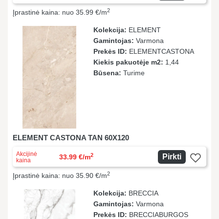
2
Įprastinė kaina: nuo 35.99 €/m
Kolekcija:
ELEMENT
Gamintojas:
Varmona
Prekės ID:
ELEMENTCASTONA
Kiekis pakuotėje m2:
1,44
Būsena:
Turime
ELEMENT CASTONA TAN 60X120
Akcijinė
2
Pirkti
33.99 €/m
kaina
2
Įprastinė kaina: nuo 35.90 €/m
Kolekcija:
BRECCIA
Gamintojas:
Varmona
Prekės ID:
BRECCIABURGOS