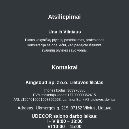
Atsiliepimai
Una iš Vilniaus
Platus kokybiškų plytelių pasirinkimas, profesionali
konsultacija salone. Ačiū, kad padėjote išsirinkti
p
svajonių plyteles savo voniai.
Kontaktai
Kingsbud Sp. z o.o. Lietuvos filialas
Įmonės kodas: 303976386
PVM mokėtojo kodas: LT100009362415
A/S: LT554010051003392563, Luminor Bank AS Lietuvos skyrius
Adresas: Ukmergės g. 219, 07152 Vilnius, Lietuva
UDECOR salono darbo laikas:
I – V 9:00 – 18:00
VI 10:00 – 15:00