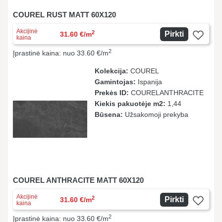
COUREL RUST MATT 60X120
Akcijinė
2
Pirkti
31.60 €/m
kaina
2
Įprastinė kaina: nuo 33.60 €/m
Kolekcija:
COUREL
Gamintojas:
Ispanija
Prekės ID:
COURELANTHRACITE
Kiekis pakuotėje m2:
1,44
Būsena:
Užsakomoji prekyba
COUREL ANTHRACITE MATT 60X120
Akcijinė
2
Pirkti
31.60 €/m
kaina
2
Įprastinė kaina: nuo 33.60 €/m