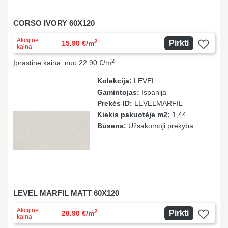
CORSO IVORY 60X120
Akcijinė
2
Pirkti
15.90 €/m
kaina
2
Įprastinė kaina: nuo 22.90 €/m
Kolekcija:
LEVEL
Gamintojas:
Ispanija
Prekės ID:
LEVELMARFIL
Kiekis pakuotėje m2:
1,44
Būsena:
Užsakomoji prekyba
LEVEL MARFIL MATT 60X120
Akcijinė
2
Pirkti
28.90 €/m
kaina