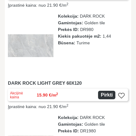
2
Įprastinė kaina: nuo 21.90 €/m
Kolekcija:
DARK ROCK
Gamintojas:
Golden tile
Prekės ID:
DR980
Kiekis pakuotėje m2:
1,44
Būsena:
Turime
DARK ROCK LIGHT GREY 60X120
Akcijinė
2
Pirkti
15.90 €/m
kaina
2
Įprastinė kaina: nuo 21.90 €/m
Kolekcija:
DARK ROCK
Gamintojas:
Golden tile
Prekės ID:
DR1980