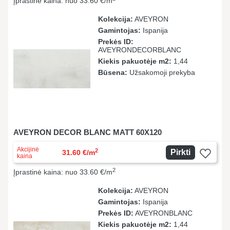
Įprastinė kaina: nuo 33.60 €/m
Kolekcija:
AVEYRON
Gamintojas:
Ispanija
Prekės ID:
AVEYRONDECORBLANC
Kiekis pakuotėje m2:
1,44
Būsena:
Užsakomoji prekyba
AVEYRON DECOR BLANC MATT 60X120
Akcijinė
2
Pirkti
31.60 €/m
kaina
2
Įprastinė kaina: nuo 33.60 €/m
Kolekcija:
AVEYRON
Gamintojas:
Ispanija
Prekės ID:
AVEYRONBLANC
Kiekis pakuotėje m2:
1,44