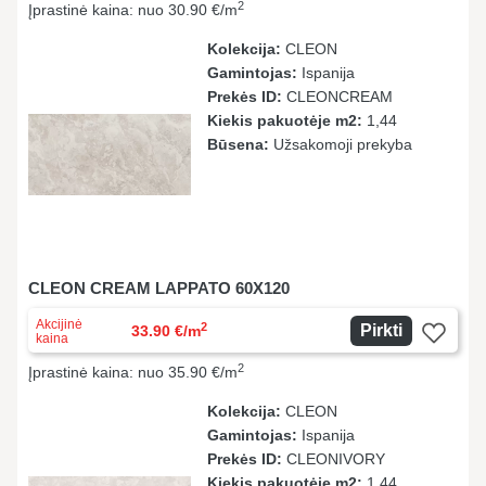
2
Įprastinė kaina: nuo 30.90 €/m
Kolekcija:
CLEON
Gamintojas:
Ispanija
Prekės ID:
CLEONCREAM
Kiekis pakuotėje m2:
1,44
Būsena:
Užsakomoji prekyba
CLEON CREAM LAPPATO 60X120
Akcijinė
2
Pirkti
33.90 €/m
kaina
2
Įprastinė kaina: nuo 35.90 €/m
Kolekcija:
CLEON
Gamintojas:
Ispanija
Prekės ID:
CLEONIVORY
Kiekis pakuotėje m2:
1,44