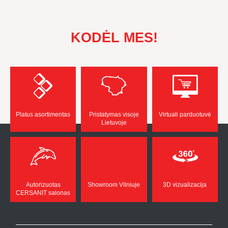
KODĖL MES!
Platus asortimentas
Pristatymas visoje
Virtuali parduotuvė
Lietuvoje
Autorizuotas
Showroom Vilniuje
3D vizualizacija
CERSANIT salonas