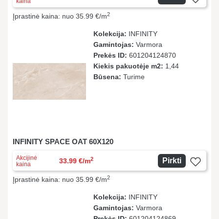
kaina
2
Įprastinė kaina: nuo 35.99 €/m
Kolekcija:
INFINITY
Gamintojas:
Varmora
Prekės ID:
601204124870
Kiekis pakuotėje m2:
1,44
Būsena:
Turime
INFINITY SPACE OAT 60X120
Akcijinė
2
Pirkti
33.99 €/m
kaina
2
Įprastinė kaina: nuo 35.99 €/m
Kolekcija:
INFINITY
Gamintojas:
Varmora
Prekės ID:
601204124869