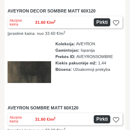
AVEYRON DECOR SOMBRE MATT 60X120
Akcijinė
2
Pirkti
31.60 €/m
kaina
2
Įprastinė kaina: nuo 33.60 €/m
Kolekcija:
AVEYRON
Gamintojas:
Ispanija
Prekės ID:
AVEYRONSOMBRE
Kiekis pakuotėje m2:
1,44
Būsena:
Užsakomoji prekyba
AVEYRON SOMBRE MATT 60X120
Akcijinė
2
Pirkti
31.60 €/m
kaina
2