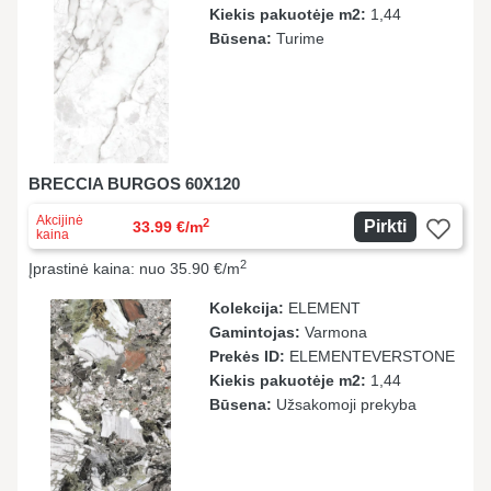
Kiekis pakuotėje m2:
1,44
Būsena:
Turime
BRECCIA BURGOS 60X120
Akcijinė
2
Pirkti
33.99 €/m
kaina
2
Įprastinė kaina: nuo 35.90 €/m
Kolekcija:
ELEMENT
Gamintojas:
Varmona
Prekės ID:
ELEMENTEVERSTONE
Kiekis pakuotėje m2:
1,44
Būsena:
Užsakomoji prekyba