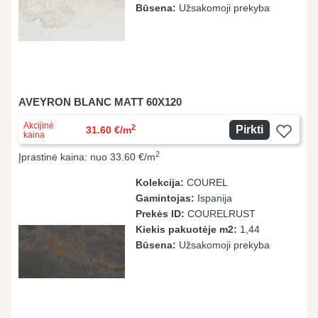
Būsena:
Užsakomoji prekyba
AVEYRON BLANC MATT 60X120
Akcijinė
2
Pirkti
31.60 €/m
kaina
2
Įprastinė kaina: nuo 33.60 €/m
Kolekcija:
COUREL
Gamintojas:
Ispanija
Prekės ID:
COURELRUST
Kiekis pakuotėje m2:
1,44
Būsena:
Užsakomoji prekyba