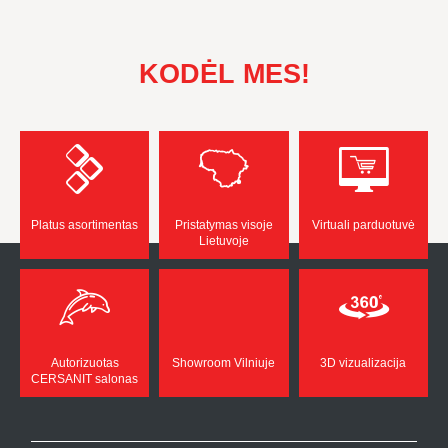
KODĖL MES!
Platus asortimentas
Pristatymas visoje
Virtuali parduotuvė
Lietuvoje
Autorizuotas
Showroom Vilniuje
3D vizualizacija
CERSANIT salonas