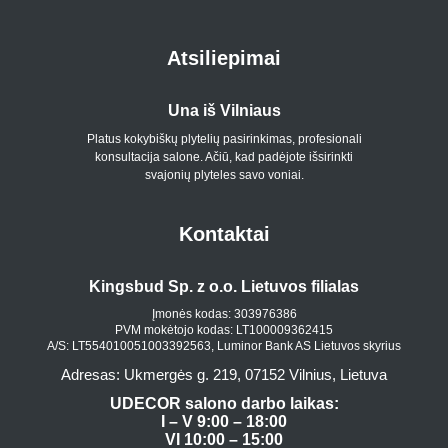
Atsiliepimai
Una iš Vilniaus
Platus kokybiškų plytelių pasirinkimas, profesionali
konsultacija salone. Ačiū, kad padėjote išsirinkti
p
svajonių plyteles savo voniai.
Kontaktai
Kingsbud Sp. z o.o. Lietuvos filialas
Įmonės kodas: 303976386
PVM mokėtojo kodas: LT100009362415
A/S: LT554010051003392563, Luminor Bank AS Lietuvos skyrius
Adresas: Ukmergės g. 219, 07152 Vilnius, Lietuva
UDECOR salono darbo laikas:
I – V 9:00 – 18:00
VI 10:00 – 15:00