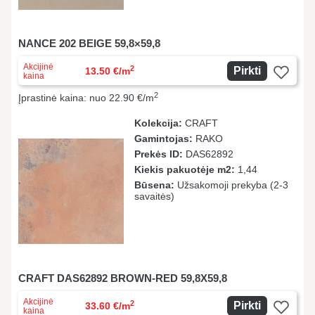
NANCE 202 BEIGE 59,8×59,8
Akcijinė
2
Pirkti
13.50 €/m
kaina
2
Įprastinė kaina: nuo 22.90 €/m
Kolekcija:
CRAFT
Gamintojas:
RAKO
Prekės ID:
DAS62892
Kiekis pakuotėje m2:
1,44
Būsena:
Užsakomoji prekyba (2-3
savaitės)
CRAFT DAS62892 BROWN-RED 59,8X59,8
Akcijinė
2
Pirkti
33.60 €/m
kaina