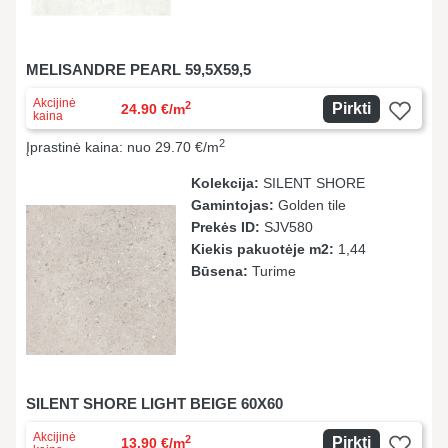
MELISANDRE PEARL 59,5X59,5
Akcijinė
2
Pirkti
24.90 €/m
kaina
2
Įprastinė kaina: nuo 29.70 €/m
Kolekcija:
SILENT SHORE
Gamintojas:
Golden tile
Prekės ID:
SJV580
Kiekis pakuotėje m2:
1,44
Būsena:
Turime
SILENT SHORE LIGHT BEIGE 60X60
Akcijinė
2
Pirkti
13.90 €/m