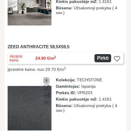
Kiekis pakuotėje m2:
1.4161
Būsena:
Užsakomoji prekyba ( 4
sav.)
ZEED ANTHRACITE 59,5X59,5
Akcijinė
2
Pirkti
24.90 €/m
kaina
2
Įprastinė kaina: nuo 29.70 €/m
Kolekcija:
TECHSTONE
Gamintojas:
Ispanija
Prekės ID:
VPR203
Kiekis pakuotėje m2:
1.4161
Būsena:
Užsakomoji prekyba ( 4
sav.)