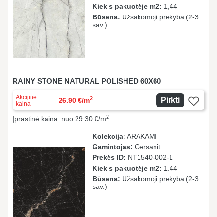
Kiekis pakuotėje m2:
1,44
Būsena:
Užsakomoji prekyba (2-3
sav.)
RAINY STONE NATURAL POLISHED 60X60
Akcijinė
2
Pirkti
26.90 €/m
kaina
2
Įprastinė kaina: nuo 29.30 €/m
Kolekcija:
ARAKAMI
Gamintojas:
Cersanit
Prekės ID:
NT1540-002-1
Kiekis pakuotėje m2:
1,44
Būsena:
Užsakomoji prekyba (2-3
sav.)