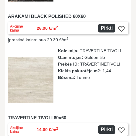
ARAKAMI BLACK POLISHED 60X60
Akcijinė
2
Pirkti
26.90 €/m
kaina
2
Įprastinė kaina: nuo 29.30 €/m
Kolekcija:
TRAVERTINE TIVOLI
Gamintojas:
Golden tile
Prekės ID:
TRAVERTINETIVOLI
Kiekis pakuotėje m2:
1,44
Būsena:
Turime
TRAVERTINE TIVOLI 60×60
Akcijinė
2
Pirkti
14.60 €/m
kaina