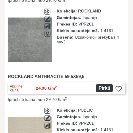
Įprastinė kaina: nuo 29.70 €/m
Kolekcija:
ROCKLAND
Gamintojas:
Ispanija
Prekės ID:
VPR201
Kiekis pakuotėje m2:
1.4161
Būsena:
Užsakomoji prekyba ( 4
sav.)
ROCKLAND ANTHRACITE 59,5X59,5
Akcijinė
2
Pirkti
24.90 €/m
kaina
2
Įprastinė kaina: nuo 29.70 €/m
Kolekcija:
PUBLIC
Gamintojas:
Ispanija
Prekės ID:
VPR201
Kiekis pakuotėje m2:
1.4161