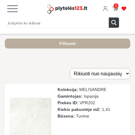
0
Filtruoti
Kolekcija:
MELISANDRE
Gamintojas:
Ispanija
Prekės ID:
VPR202
Kiekis pakuotėje m2:
1,41
Būsena:
Turime