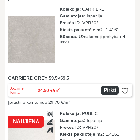
Kolekcija:
CARRIERE
Gamintojas:
Ispanija
Prekės ID:
VPR202
Kiekis pakuotėje m2:
1.4161
Būsena:
Užsakomoji prekyba ( 4
sav.)
CARRIERE GREY 59,5×59,5
Akcijinė
2
Pirkti
24.90 €/m
kaina
2
Įprastinė kaina: nuo 29.70 €/m
Kolekcija:
PUBLIC
Gamintojas:
Ispanija
NAUJIENA
Prekės ID:
VPR207
Kiekis pakuotėje m2:
1.4161