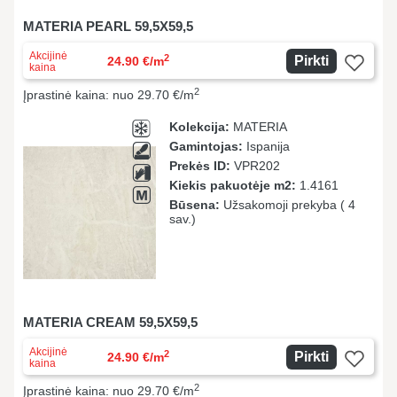
MATERIA PEARL 59,5X59,5
Akcijinė
2
Pirkti
24.90 €/m
kaina
2
Įprastinė kaina: nuo 29.70 €/m
Kolekcija:
MATERIA
Gamintojas:
Ispanija
Prekės ID:
VPR202
Kiekis pakuotėje m2:
1.4161
Būsena:
Užsakomoji prekyba ( 4
sav.)
MATERIA CREAM 59,5X59,5
Akcijinė
2
Pirkti
24.90 €/m
kaina
2
Įprastinė kaina: nuo 29.70 €/m