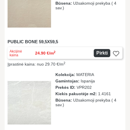
Būsena:
Užsakomoji prekyba ( 4
sav.)
PUBLIC BONE 59,5X59,5
Akcijinė
2
Pirkti
24.90 €/m
kaina
2
Įprastinė kaina: nuo 29.70 €/m
Kolekcija:
MATERIA
Gamintojas:
Ispanija
Prekės ID:
VPR202
Kiekis pakuotėje m2:
1.4161
Būsena:
Užsakomoji prekyba ( 4
sav.)