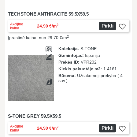
TECHSTONE ANTHRACITE 59,5X59,5
Akcijinė
2
Pirkti
24.90 €/m
kaina
2
Įprastinė kaina: nuo 29.70 €/m
Kolekcija:
S-TONE
Gamintojas:
Ispanija
Prekės ID:
VPR202
Kiekis pakuotėje m2:
1.4161
Būsena:
Užsakomoji prekyba ( 4
sav.)
S-TONE GREY 59,5X59,5
Akcijinė
2
Pirkti
24.90 €/m
kaina