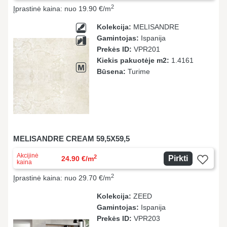
2
Įprastinė kaina: nuo 19.90 €/m
Kolekcija:
MELISANDRE
Gamintojas:
Ispanija
Prekės ID:
VPR201
Kiekis pakuotėje m2:
1.4161
Būsena:
Turime
MELISANDRE CREAM 59,5X59,5
Akcijinė
2
Pirkti
24.90 €/m
kaina
2
Įprastinė kaina: nuo 29.70 €/m
Kolekcija:
ZEED
Gamintojas:
Ispanija
Prekės ID:
VPR203