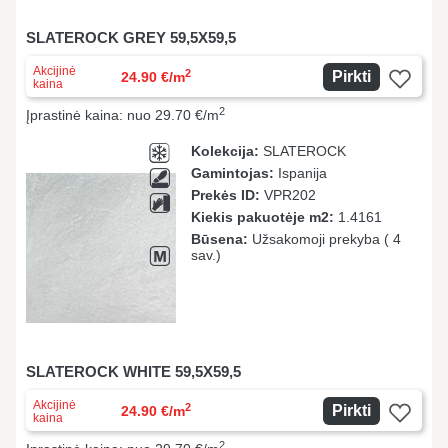
SLATEROCK GREY 59,5X59,5
Akcijinė
2
Pirkti
24.90 €/m
kaina
2
Įprastinė kaina: nuo 29.70 €/m
Kolekcija:
SLATEROCK
Gamintojas:
Ispanija
Prekės ID:
VPR202
Kiekis pakuotėje m2:
1.4161
Būsena:
Užsakomoji prekyba ( 4
sav.)
SLATEROCK WHITE 59,5X59,5
Akcijinė
2
Pirkti
24.90 €/m
kaina
2