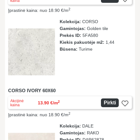
kaina
2
Įprastinė kaina: nuo 18.90 €/m
Kolekcija:
CORSO
Gamintojas:
Golden tile
Prekės ID:
5FА580
Kiekis pakuotėje m2:
1,44
Būsena:
Turime
CORSO IVORY 60X60
Akcijinė
2
Pirkti
13.90 €/m
kaina
2
Įprastinė kaina: nuo 18.90 €/m
Kolekcija:
DALE
Gamintojas:
RAKO
Prekės ID:
DAR62878