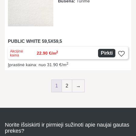
Būsena:
Turime
PUBLIC WHITE 59,5X59,5
Akcijinė
2
Pirkti
22.90 €/m
kaina
2
Įprastinė kaina: nuo 31.90 €/m
1
2
→
Norite išsiskirti ir pirmieji sužinoti apie naujai gautas
prekes?