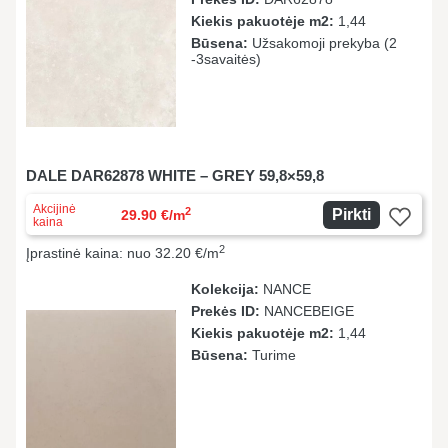
Kiekis pakuotėje m2:
1,44
Būsena:
Užsakomoji prekyba (2
-3savaitės)
DALE DAR62878 WHITE – GREY 59,8×59,8
Akcijinė
2
Pirkti
29.90 €/m
kaina
2
Įprastinė kaina: nuo 32.20 €/m
Kolekcija:
NANCE
Prekės ID:
NANCEBEIGE
Kiekis pakuotėje m2:
1,44
Būsena:
Turime