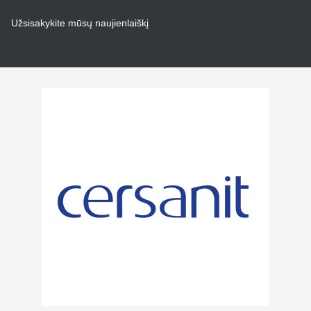
Užsisakykite mūsų naujienlaiškį