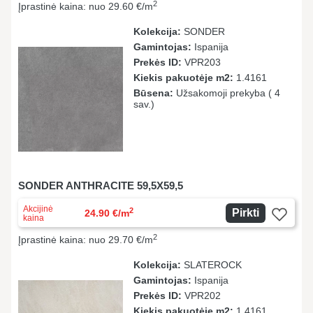
2
Įprastinė kaina: nuo 29.60 €/m
Kolekcija:
SONDER
Gamintojas:
Ispanija
Prekės ID:
VPR203
Kiekis pakuotėje m2:
1.4161
Būsena:
Užsakomoji prekyba ( 4
sav.)
SONDER ANTHRACITE 59,5X59,5
Akcijinė
2
Pirkti
24.90 €/m
kaina
2
Įprastinė kaina: nuo 29.70 €/m
Kolekcija:
SLATEROCK
Gamintojas:
Ispanija
Prekės ID:
VPR202
Kiekis pakuotėje m2:
1.4161