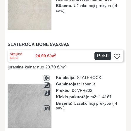
Būsena:
Užsakomoji prekyba ( 4
sav.)
SLATEROCK BONE 59,5X59,5
Akcijinė
2
Pirkti
24.90 €/m
kaina
2
Įprastinė kaina: nuo 29.70 €/m
Kolekcija:
SLATEROCK
Gamintojas:
Ispanija
Prekės ID:
VPR202
Kiekis pakuotėje m2:
1.4161
Būsena:
Užsakomoji prekyba ( 4
sav.)