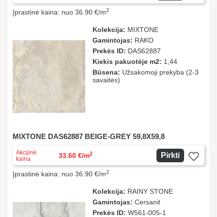
2
Įprastinė kaina: nuo 36.90 €/m
Kolekcija:
MIXTONE
Gamintojas:
RAKO
Prekės ID:
DAS62887
Kiekis pakuotėje m2:
1,44
Būsena:
Užsakomoji prekyba (2-3
savaitės)
MIXTONE DAS62887 BEIGE-GREY 59,8X59,8
Akcijinė
2
Pirkti
33.60 €/m
kaina
2
Įprastinė kaina: nuo 36.90 €/m
Kolekcija:
RAINY STONE
Gamintojas:
Cersanit
Prekės ID:
W561-005-1