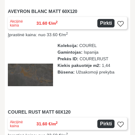
AVEYRON BLANC MATT 60X120
Akcijinė
2
Pirkti
31.60 €/m
kaina
2
Įprastinė kaina: nuo 33.60 €/m
Kolekcija:
COUREL
Gamintojas:
Ispanija
Prekės ID:
COURELRUST
Kiekis pakuotėje m2:
1,44
Būsena:
Užsakomoji prekyba
COUREL RUST MATT 60X120
Akcijinė
2
Pirkti
31.60 €/m
kaina
2