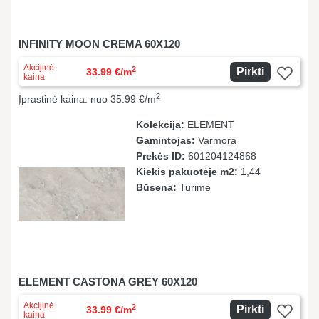
INFINITY MOON CREMA 60X120
Akcijinė
2
Pirkti
33.99 €/m
kaina
2
Įprastinė kaina: nuo 35.99 €/m
Kolekcija:
ELEMENT
Gamintojas:
Varmora
Prekės ID:
601204124868
Kiekis pakuotėje m2:
1,44
Būsena:
Turime
ELEMENT CASTONA GREY 60X120
Akcijinė
2
Pirkti
33.99 €/m
kaina