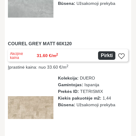
Būsena:
Užsakomoji prekyba
COUREL GREY MATT 60X120
Akcijinė
2
Pirkti
31.60 €/m
kaina
2
Įprastinė kaina: nuo 33.60 €/m
Kolekcija:
DUERO
Gamintojas:
Ispanija
Prekės ID:
TETRISMIX
Kiekis pakuotėje m2:
1,44
Būsena:
Užsakomoji prekyba