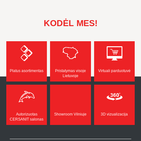
KODĖL MES!
Platus asortimentas
Pristatymas visoje
Virtuali parduotuvė
Lietuvoje
Autorizuotas
Showroom Vilniuje
3D vizualizacija
CERSANIT salonas