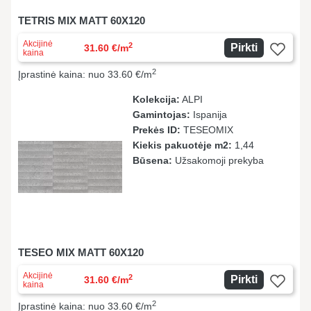
TETRIS MIX MATT 60X120
Akcijinė
2
Pirkti
31.60 €/m
kaina
2
Įprastinė kaina: nuo 33.60 €/m
Kolekcija:
ALPI
Gamintojas:
Ispanija
Prekės ID:
TESEOMIX
Kiekis pakuotėje m2:
1,44
Būsena:
Užsakomoji prekyba
TESEO MIX MATT 60X120
Akcijinė
2
Pirkti
31.60 €/m
kaina
2
Įprastinė kaina: nuo 33.60 €/m