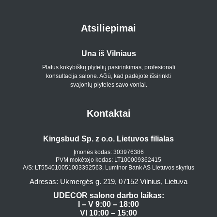
Atsiliepimai
Una iš Vilniaus
Platus kokybiškų plytelių pasirinkimas, profesionali
konsultacija salone. Ačiū, kad padėjote išsirinkti
p
svajonių plyteles savo voniai.
Kontaktai
Kingsbud Sp. z o.o. Lietuvos filialas
Įmonės kodas: 303976386
PVM mokėtojo kodas: LT100009362415
A/S: LT554010051003392563, Luminor Bank AS Lietuvos skyrius
Adresas: Ukmergės g. 219, 07152 Vilnius, Lietuva
UDECOR salono darbo laikas:
I – V 9:00 – 18:00
VI 10:00 – 15:00