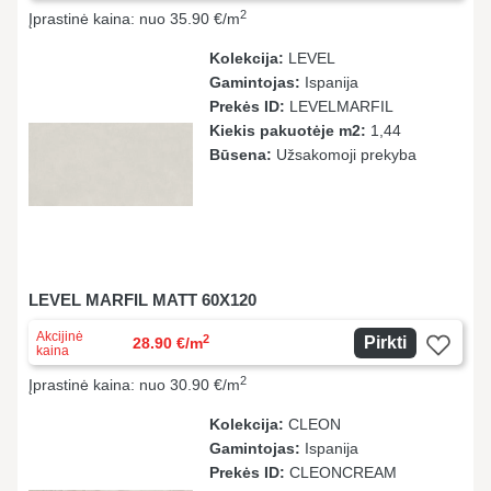
2
Įprastinė kaina: nuo 35.90 €/m
Kolekcija:
LEVEL
Gamintojas:
Ispanija
Prekės ID:
LEVELMARFIL
Kiekis pakuotėje m2:
1,44
Būsena:
Užsakomoji prekyba
LEVEL MARFIL MATT 60X120
Akcijinė
2
Pirkti
28.90 €/m
kaina
2
Įprastinė kaina: nuo 30.90 €/m
Kolekcija:
CLEON
Gamintojas:
Ispanija
Prekės ID:
CLEONCREAM