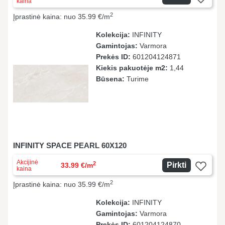
kaina
2
Įprastinė kaina: nuo 35.99 €/m
Kolekcija:
INFINITY
Gamintojas:
Varmora
Prekės ID:
601204124871
Kiekis pakuotėje m2:
1,44
Būsena:
Turime
INFINITY SPACE PEARL 60X120
Akcijinė
2
Pirkti
33.99 €/m
kaina
2
Įprastinė kaina: nuo 35.99 €/m
Kolekcija:
INFINITY
Gamintojas:
Varmora
Prekės ID:
601204124870