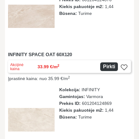
Kiekis pakuotėje m2:
1,44
Būsena:
Turime
INFINITY SPACE OAT 60X120
Akcijinė
2
Pirkti
33.99 €/m
kaina
2
Įprastinė kaina: nuo 35.99 €/m
Kolekcija:
INFINITY
Gamintojas:
Varmora
Prekės ID:
601204124869
Kiekis pakuotėje m2:
1,44
Būsena:
Turime