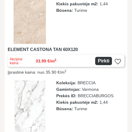
Kiekis pakuotėje m2:
1,44
Būsena:
Turime
ELEMENT CASTONA TAN 60X120
Akcijinė
2
Pirkti
33.99 €/m
kaina
2
Įprastinė kaina: nuo 35.90 €/m
Kolekcija:
BRECCIA
Gamintojas:
Varmona
Prekės ID:
BRECCIABURGOS
Kiekis pakuotėje m2:
1,44
Būsena:
Turime