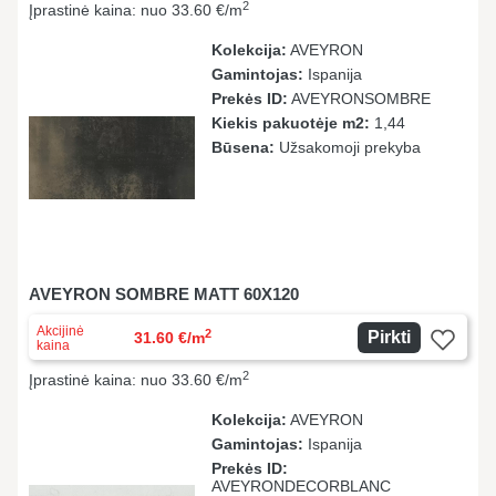
2
Įprastinė kaina: nuo 33.60 €/m
Kolekcija:
AVEYRON
Gamintojas:
Ispanija
Prekės ID:
AVEYRONSOMBRE
Kiekis pakuotėje m2:
1,44
Būsena:
Užsakomoji prekyba
AVEYRON SOMBRE MATT 60X120
Akcijinė
2
Pirkti
31.60 €/m
kaina
2
Įprastinė kaina: nuo 33.60 €/m
Kolekcija:
AVEYRON
Gamintojas:
Ispanija
Prekės ID:
AVEYRONDECORBLANC