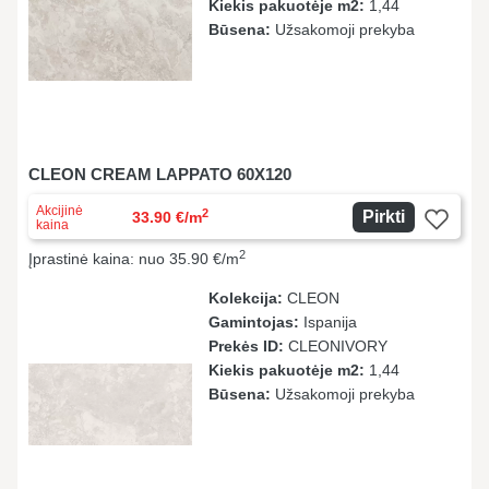
Kiekis pakuotėje m2:
1,44
Būsena:
Užsakomoji prekyba
CLEON CREAM LAPPATO 60X120
Akcijinė
2
Pirkti
33.90 €/m
kaina
2
Įprastinė kaina: nuo 35.90 €/m
Kolekcija:
CLEON
Gamintojas:
Ispanija
Prekės ID:
CLEONIVORY
Kiekis pakuotėje m2:
1,44
Būsena:
Užsakomoji prekyba