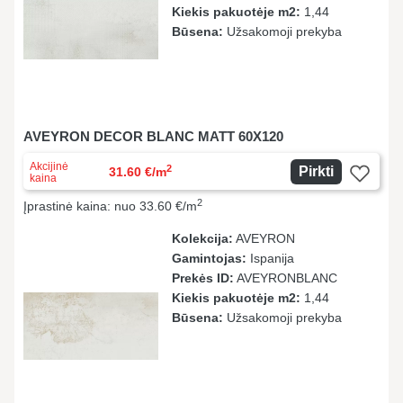
Kiekis pakuotėje m2:
1,44
Būsena:
Užsakomoji prekyba
AVEYRON DECOR BLANC MATT 60X120
Akcijinė
2
Pirkti
31.60 €/m
kaina
2
Įprastinė kaina: nuo 33.60 €/m
Kolekcija:
AVEYRON
Gamintojas:
Ispanija
Prekės ID:
AVEYRONBLANC
Kiekis pakuotėje m2:
1,44
Būsena:
Užsakomoji prekyba