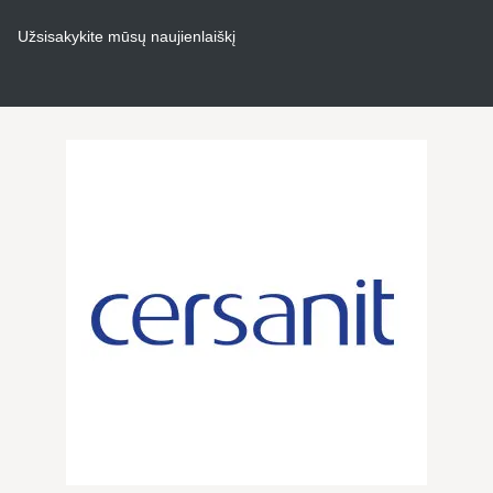
Užsisakykite mūsų naujienlaiškį