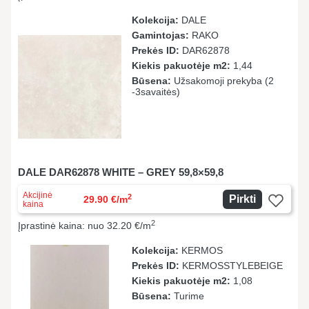
Kolekcija:
DALE
Gamintojas:
RAKO
Prekės ID:
DAR62878
Kiekis pakuotėje m2:
1,44
Būsena:
Užsakomoji prekyba (2
-3savaitės)
DALE DAR62878 WHITE – GREY 59,8×59,8
Akcijinė
2
Pirkti
29.90 €/m
kaina
2
Įprastinė kaina: nuo 32.20 €/m
Kolekcija:
KERMOS
Prekės ID:
KERMOSSTYLEBEIGE
Kiekis pakuotėje m2:
1,08
Būsena:
Turime