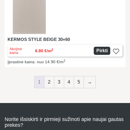
KERMOS STYLE BEIGE 30×60
Akcijinė
2
Pirkti
6.80 €/m
kaina
2
Įprastinė kaina: nuo 14.90 €/m
1
2
3
4
5
→
Norite išsiskirti ir pirmieji sužinoti apie naujai gautas
prekes?