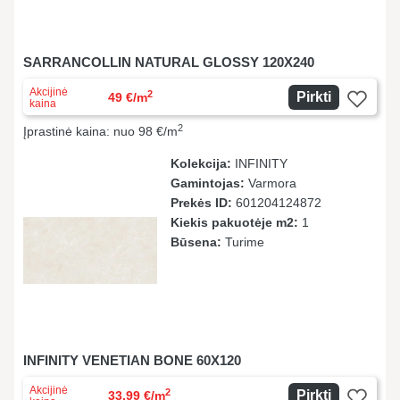
SARRANCOLLIN NATURAL GLOSSY 120X240
Akcijinė
2
Pirkti
49 €/m
kaina
2
Įprastinė kaina: nuo 98 €/m
Kolekcija:
INFINITY
Gamintojas:
Varmora
Prekės ID:
601204124872
Kiekis pakuotėje m2:
1
Būsena:
Turime
INFINITY VENETIAN BONE 60X120
Akcijinė
2
Pirkti
33.99 €/m