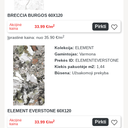
BRECCIA BURGOS 60X120
Akcijinė
2
Pirkti
33.99 €/m
kaina
2
Įprastinė kaina: nuo 35.90 €/m
Kolekcija:
ELEMENT
Gamintojas:
Varmona
Prekės ID:
ELEMENTEVERSTONE
Kiekis pakuotėje m2:
1,44
Būsena:
Užsakomoji prekyba
ELEMENT EVERSTONE 60X120
Akcijinė
2
Pirkti
33.99 €/m
kaina