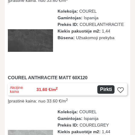
Įprastinė kaina: nuo 33.60 €/m
Kolekcija:
COUREL
Gamintojas:
Ispanija
Prekės ID:
COURELANTHRACITE
Kiekis pakuotėje m2:
1,44
Būsena:
Užsakomoji prekyba
COUREL ANTHRACITE MATT 60X120
Akcijinė
2
Pirkti
31.60 €/m
kaina
2
Įprastinė kaina: nuo 33.60 €/m
Kolekcija:
COUREL
Gamintojas:
Ispanija
Prekės ID:
COURELGREY
Kiekis pakuotėje m2:
1,44