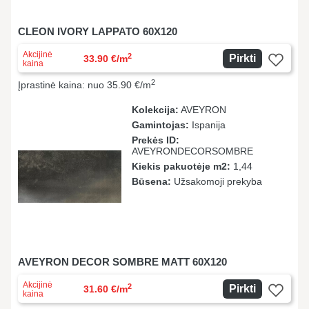
CLEON IVORY LAPPATO 60X120
Akcijinė
2
Pirkti
33.90 €/m
kaina
2
Įprastinė kaina: nuo 35.90 €/m
Kolekcija:
AVEYRON
Gamintojas:
Ispanija
Prekės ID:
AVEYRONDECORSOMBRE
Kiekis pakuotėje m2:
1,44
Būsena:
Užsakomoji prekyba
AVEYRON DECOR SOMBRE MATT 60X120
Akcijinė
2
Pirkti
31.60 €/m
kaina