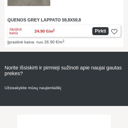
QUENOS GREY LAPPATO 59,8X59,8
Akcijinė
2
Pirkti
24.90 €/m
kaina
2
Įprastinė kaina: nuo 26.90 €/m
Norite išsiskirti ir pirmieji sužinoti apie naujai gautas
prekes?
Užsisakykite mūsų naujienlaiškį