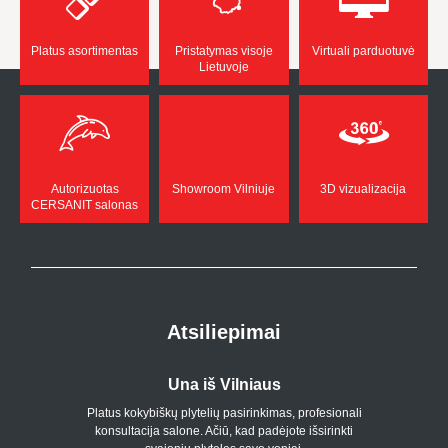
Platus asortimentas
Pristatymas visoje
Virtuali parduotuvė
Lietuvoje
Autorizuotas
Showroom Vilniuje
3D vizualizacija
CERSANIT salonas
Atsiliepimai
Una iš Vilniaus
Platus kokybiškų plytelių pasirinkimas, profesionali
konsultacija salone. Ačiū, kad padėjote išsirinkti
p