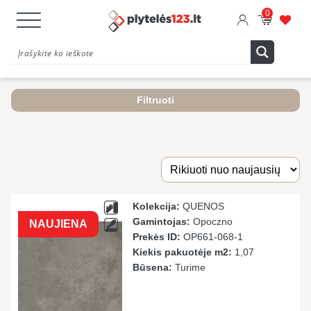
0
Filtruoti
Kolekcija:
QUENOS
Gamintojas:
Opoczno
NAUJIENA
Prekės ID:
OP661-068-1
Kiekis pakuotėje m2:
1,07
Būsena:
Turime