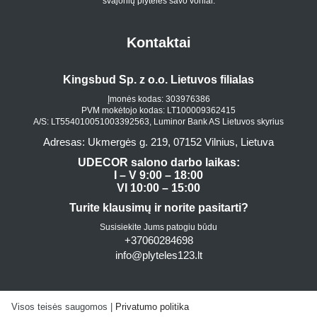
svajonių plyteles savo voniai.
Kontaktai
Kingsbud Sp. z o.o. Lietuvos filialas
Įmonės kodas: 303976386
PVM mokėtojo kodas: LT100009362415
A/S: LT554010051003392563, Luminor Bank AS Lietuvos skyrius
Adresas: Ukmergės g. 219, 07152 Vilnius, Lietuva
UDECOR salono darbo laikas:
I – V 9:00 – 18:00
VI 10:00 – 15:00
Turite klausimų ir norite pasitarti?
Susisiekite Jums patogiu būdu
+37060284698
info@plyteles123.lt
Visos teisės saugomos |
Privatumo politika