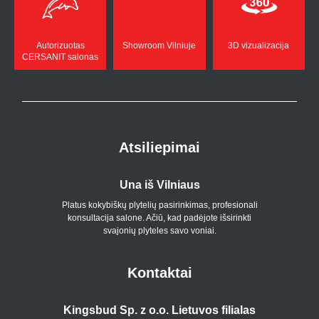
Autorizuotas
Showroom Vilniuje
3D vizualizacija
CERSANIT salonas
Atsiliepimai
Una iš Vilniaus
Platus kokybiškų plytelių pasirinkimas, profesionali
konsultacija salone. Ačiū, kad padėjote išsirinkti
svajonių plyteles savo voniai.
Kontaktai
Kingsbud Sp. z o.o. Lietuvos filialas