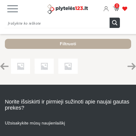
0
Filtruoti
Norite išsiskirti ir pirmieji sužinoti apie naujai gautas
prekes?
Užsisakykite mūsų naujienlaiškį