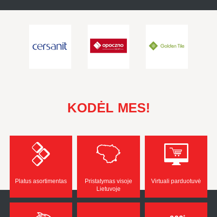
KODĖL MES!
Platus asortimentas
Pristatymas visoje
Virtuali parduotuvė
Lietuvoje