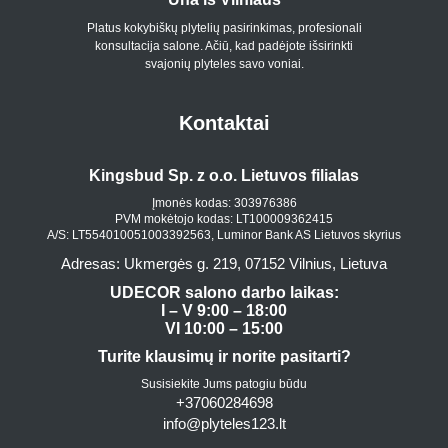
Platus kokybiškų plytelių pasirinkimas, profesionali
konsultacija salone. Ačiū, kad padėjote išsirinkti
svajonių plyteles savo voniai.
Kontaktai
Kingsbud Sp. z o.o. Lietuvos filialas
Įmonės kodas: 303976386
PVM mokėtojo kodas: LT100009362415
A/S: LT554010051003392563, Luminor Bank AS Lietuvos skyrius
Adresas: Ukmergės g. 219, 07152 Vilnius, Lietuva
UDECOR salono darbo laikas:
I – V 9:00 – 18:00
VI 10:00 – 15:00
Turite klausimų ir norite pasitarti?
Susisiekite Jums patogiu būdu
+37060284698
info@plyteles123.lt