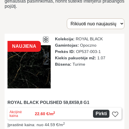
geriausias pasirinkimas, norint suteikti interjerui prabangos
pojūtį.
Kolekcija:
ROYAL BLACK
Gamintojas:
Opoczno
NAUJIENA
Prekės ID:
OP537-003-1
Kiekis pakuotėje m2:
1.07
Būsena:
Turime
ROYAL BLACK POLISHED 59,8X59,8 G1
Akcijinė
2
Pirkti
22.60 €/m
kaina
2
Įprastinė kaina: nuo 44.59 €/m