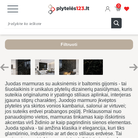
0
Filtruoti
Juodas marmuras su auksinėmis ir baltomis gijomis - tai
šiuolaikinis ir unikalus plytelių dizainerių pasiūlymas, kuris
suteikia originalumo ir ypatingo stiliaus aplinkai, interjeras
įgauna stiprų charakterį. Juodojo marmuro įkvėptos
plytelės yra skirtos vonios kambariui, salonui ar virtuvei;
jos suteiks erdvei prabangos pojūtį. Priklausomai nuo
panaudojimo vietos, marmuras tinkamas kaip išskirtinis
akcentas virš židinio ar kaip pagrindinis sienos elementas.
Juoda spalva - tai amžina klasika ir elegancija, kuri tiks
glamūrinio, industrinio ar art deco stiliaus erdvėse. Tai