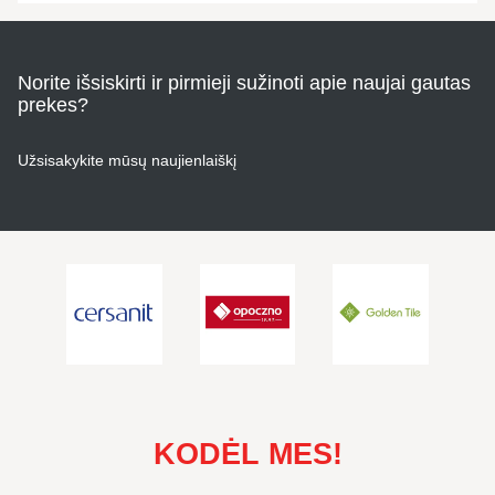
Norite išsiskirti ir pirmieji sužinoti apie naujai gautas
prekes?
Užsisakykite mūsų naujienlaiškį
KODĖL MES!