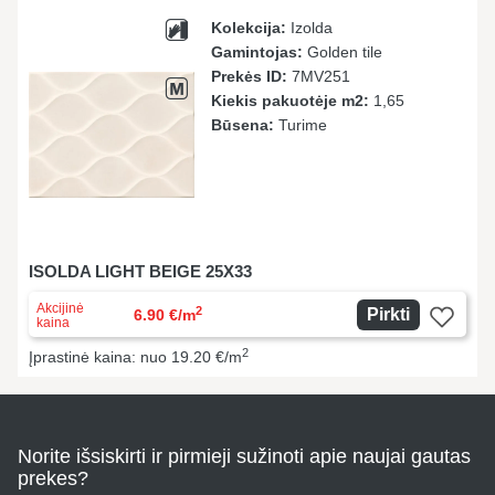
Kolekcija:
Izolda
Gamintojas:
Golden tile
Prekės ID:
7MV251
Kiekis pakuotėje m2:
1,65
Būsena:
Turime
ISOLDA LIGHT BEIGE 25X33
Akcijinė
2
Pirkti
6.90 €/m
kaina
2
Įprastinė kaina: nuo 19.20 €/m
Norite išsiskirti ir pirmieji sužinoti apie naujai gautas
prekes?