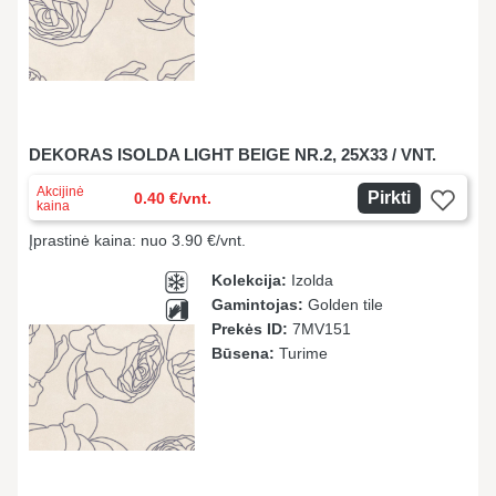
DEKORAS ISOLDA LIGHT BEIGE NR.2, 25X33 / VNT.
Akcijinė
Pirkti
0.40 €/vnt.
kaina
Įprastinė kaina: nuo 3.90 €/vnt.
Kolekcija:
Izolda
Gamintojas:
Golden tile
Prekės ID:
7MV151
Būsena:
Turime