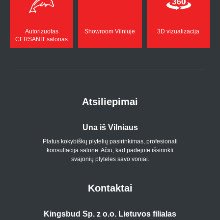
Autorizuotas
Showroom Vilniuje
3D vizualizacija
CERSANIT salonas
Atsiliepimai
Una iš Vilniaus
Platus kokybiškų plytelių pasirinkimas, profesionali
konsultacija salone. Ačiū, kad padėjote išsirinkti
svajonių plyteles savo voniai.
Kontaktai
Kingsbud Sp. z o.o. Lietuvos filialas