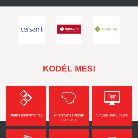
KODĖL MES!
Platus asortimentas
Pristatymas visoje
Virtuali parduotuvė
Lietuvoje