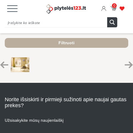
0
Filtruoti
Norite išsiskirti ir pirmieji sužinoti apie naujai gautas
prekes?
Užsisakykite mūsų naujienlaiškį