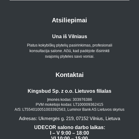
Atsiliepimai
Una iš Vilniaus
Platus kokybiškų plytelių pasirinkimas, profesionali
konsultacija salone. Ačiū, kad padėjote išsirinkti
svajonių plyteles savo voniai.
Kontaktai
Kingsbud Sp. z o.o. Lietuvos filialas
Įmonės kodas: 303976386
PVM mokėtojo kodas: LT100009362415
A/S: LT554010051003392563, Luminor Bank AS Lietuvos skyrius
Adresas: Ukmergės g. 219, 07152 Vilnius, Lietuva
UDECOR salono darbo laikas:
I – V 9:00 – 18:00
VI 10:00 – 15:00