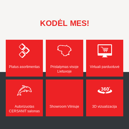
KODĖL MES!
Platus asortimentas
Pristatymas visoje
Virtuali parduotuvė
Lietuvoje
Autorizuotas
Showroom Vilniuje
3D vizualizacija
CERSANIT salonas