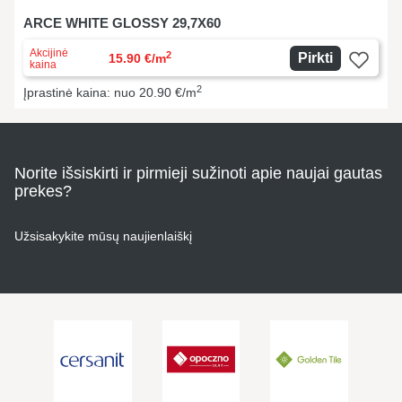
ARCE WHITE GLOSSY 29,7X60
Akcijinė
2
Pirkti
15.90 €/m
kaina
2
Įprastinė kaina: nuo 20.90 €/m
Norite išsiskirti ir pirmieji sužinoti apie naujai gautas
prekes?
Užsisakykite mūsų naujienlaiškį