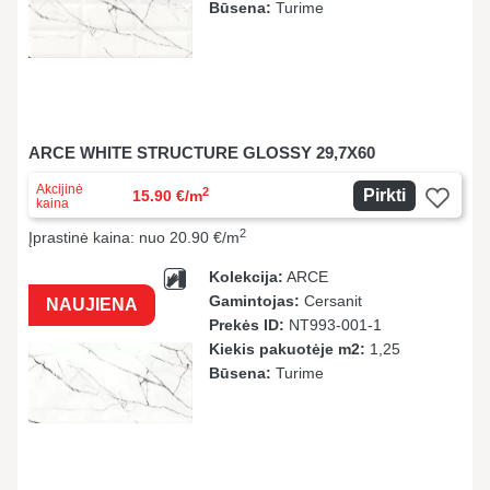
Būsena:
Turime
ARCE WHITE STRUCTURE GLOSSY 29,7X60
Akcijinė
2
Pirkti
15.90 €/m
kaina
2
Įprastinė kaina: nuo 20.90 €/m
Kolekcija:
ARCE
Gamintojas:
Cersanit
NAUJIENA
Prekės ID:
NT993-001-1
Kiekis pakuotėje m2:
1,25
Būsena:
Turime