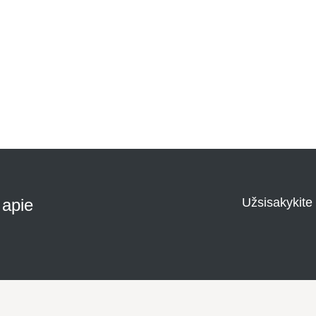
i apie
Užsisakykite