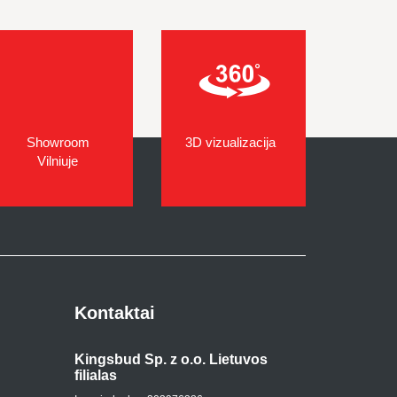
Showroom
3D vizualizacija
Vilniuje
Kontaktai
leta iš Kauno
Kingsbud Sp. z o.o. Lietuvos
Tauras iš Vilniaus.
filialas
ė viršijo lūkesčius, greitas ir patogus
Inovatyvūs santechnikos sprendimai. G