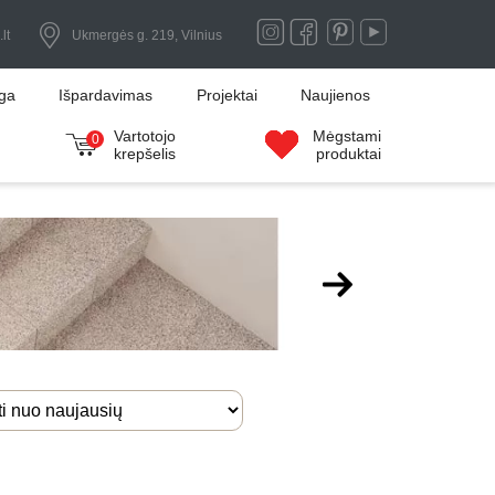
lt
Ukmergės g. 219, Vilnius
uga
Išpardavimas
Projektai
Naujienos
Vartotojo
Mėgstami
0
krepšelis
produktai