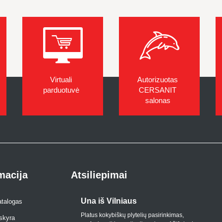
Virtuali
Autorizuotas
parduotuvė
CERSANIT
salonas
macija
Atsiliepimai
Una iš Vilniaus
Vio
atalogas
Platus kokybiškų plytelių pasirinkimas,
Kokyb
skyra