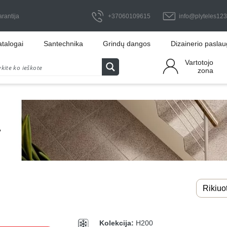
arantija
+37060109615
info@plyteles123.
atalogai
Santechnika
Grindų dangos
Dizainerio pasla
Vartotojo
zona
Kolekcija:
H200