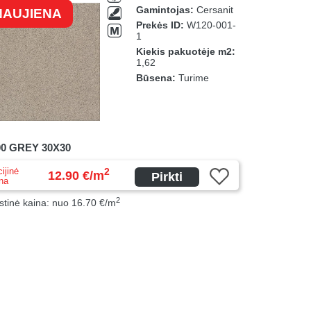
Gamintojas:
Cersanit
NAUJIENA
Prekės ID:
W120-001-
1
Kiekis pakuotėje m2:
1,62
Būsena:
Turime
0 GREY 30X30
ijinė
2
12.90 €/m
Pirkti
na
2
stinė kaina: nuo 16.70 €/m