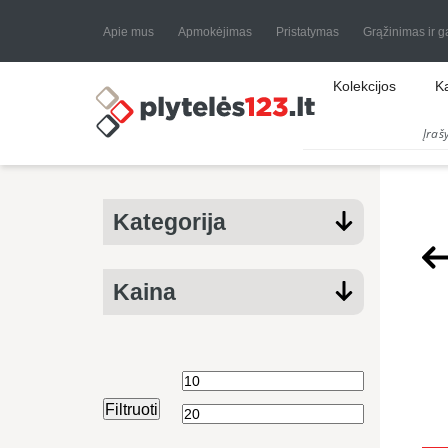
Apie mus
Apmokėjimas
Pristatymas
Grąžinimas ir g
Kolekcijos
K
Kategorija
Kaina
Min
Maks
Filtruoti
kaina
kaina