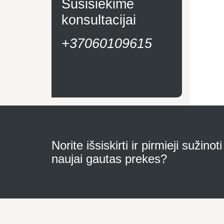
Susisiekime
konsultacijai
+37060109615
Norite išsiskirti ir pirmieji sužinot
naujai gautas prekes?