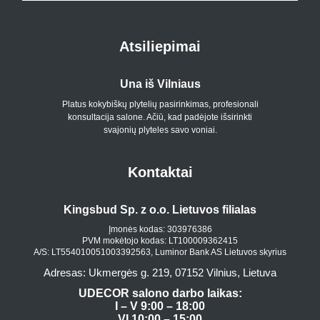
Atsiliepimai
Una iš Vilniaus
Platus kokybiškų plytelių pasirinkimas, profesionali
konsultacija salone. Ačiū, kad padėjote išsirinkti
svajonių plyteles savo voniai.
Kontaktai
Kingsbud Sp. z o.o. Lietuvos filialas
Įmonės kodas: 303976386
PVM mokėtojo kodas: LT100009362415
A/S: LT554010051003392563, Luminor Bank AS Lietuvos skyrius
Adresas: Ukmergės g. 219, 07152 Vilnius, Lietuva
UDECOR salono darbo laikas:
I – V 9:00 – 18:00
VI 10:00 – 15:00