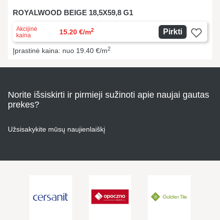
ROYALWOOD BEIGE 18,5X59,8 G1
Akcijinė
2
Pirkti
15.20 €/m
kaina
2
Įprastinė kaina: nuo 19.40 €/m
Norite išsiskirti ir pirmieji sužinoti apie naujai gautas
prekes?
Užsisakykite mūsų naujienlaiškį