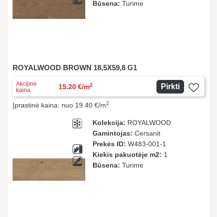
Būsena:
Turime
ROYALWOOD BROWN 18,5X59,8 G1
Akcijinė
2
Pirkti
15.20 €/m
kaina
2
Įprastinė kaina: nuo 19.40 €/m
Kolekcija:
ROYALWOOD
Gamintojas:
Cersanit
Prekės ID:
W483-001-1
Kiekis pakuotėje m2:
1
Būsena:
Turime