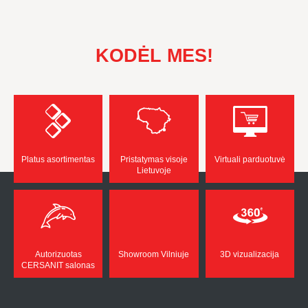
KODĖL MES!
Platus asortimentas
Pristatymas visoje
Virtuali parduotuvė
Lietuvoje
Autorizuotas
Showroom Vilniuje
3D vizualizacija
CERSANIT salonas