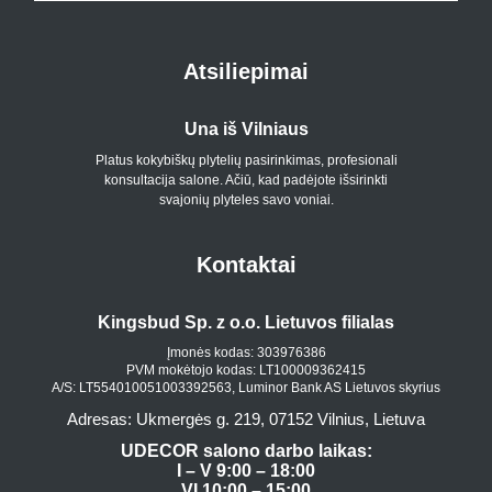
Atsiliepimai
Una iš Vilniaus
Platus kokybiškų plytelių pasirinkimas, profesionali
konsultacija salone. Ačiū, kad padėjote išsirinkti
svajonių plyteles savo voniai.
Kontaktai
Kingsbud Sp. z o.o. Lietuvos filialas
Įmonės kodas: 303976386
PVM mokėtojo kodas: LT100009362415
A/S: LT554010051003392563, Luminor Bank AS Lietuvos skyrius
Adresas: Ukmergės g. 219, 07152 Vilnius, Lietuva
UDECOR salono darbo laikas:
I – V 9:00 – 18:00
VI 10:00 – 15:00