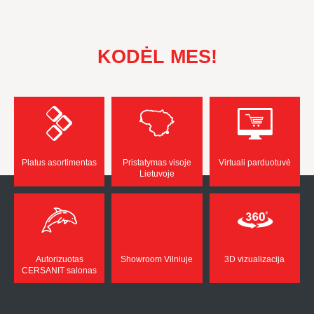
KODĖL MES!
Platus asortimentas
Pristatymas visoje
Virtuali parduotuvė
Lietuvoje
Autorizuotas
Showroom Vilniuje
3D vizualizacija
CERSANIT salonas