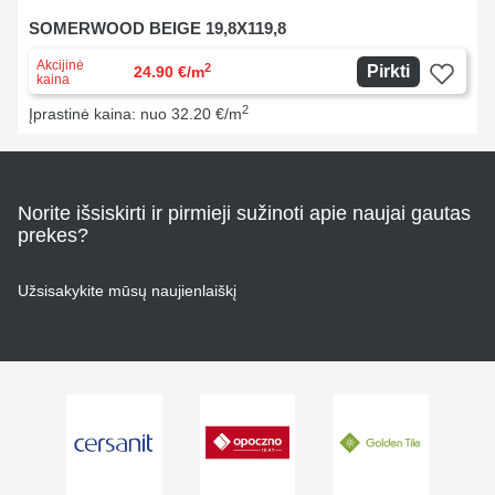
SOMERWOOD BEIGE 19,8X119,8
Akcijinė
2
Pirkti
24.90 €/m
kaina
2
Įprastinė kaina: nuo 32.20 €/m
Norite išsiskirti ir pirmieji sužinoti apie naujai gautas
prekes?
Užsisakykite mūsų naujienlaiškį