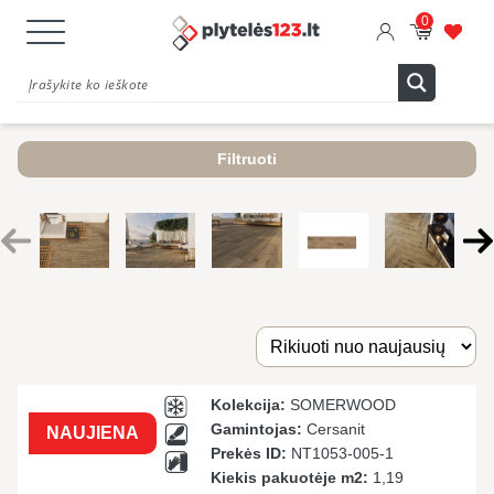
0
Filtruoti
Kolekcija:
SOMERWOOD
Gamintojas:
Cersanit
NAUJIENA
Prekės ID:
NT1053-005-1
Kiekis pakuotėje m2:
1,19