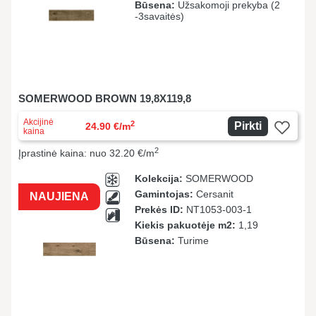
Būsena:
Užsakomoji prekyba (2
-3savaitės)
SOMERWOOD BROWN 19,8X119,8
Akcijinė
2
Pirkti
24.90 €/m
kaina
2
Įprastinė kaina: nuo 32.20 €/m
Kolekcija:
SOMERWOOD
Gamintojas:
Cersanit
NAUJIENA
Prekės ID:
NT1053-003-1
Kiekis pakuotėje m2:
1,19
Būsena:
Turime