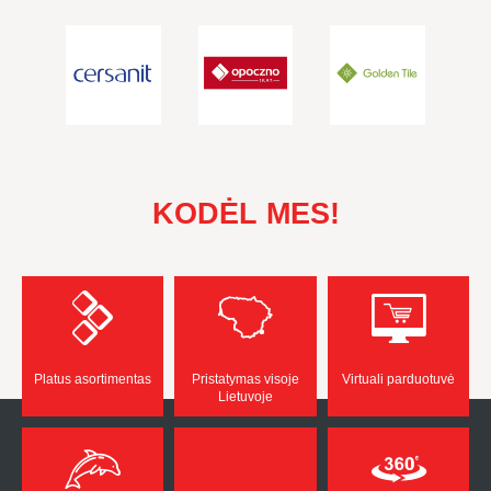
KODĖL MES!
Platus asortimentas
Pristatymas visoje
Virtuali parduotuvė
Lietuvoje