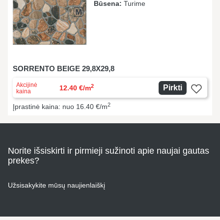
Būsena:
Turime
SORRENTO BEIGE 29,8X29,8
Akcijinė
2
Pirkti
12.40 €/m
kaina
2
Įprastinė kaina: nuo 16.40 €/m
Norite išsiskirti ir pirmieji sužinoti apie naujai gautas
prekes?
Užsisakykite mūsų naujienlaiškį