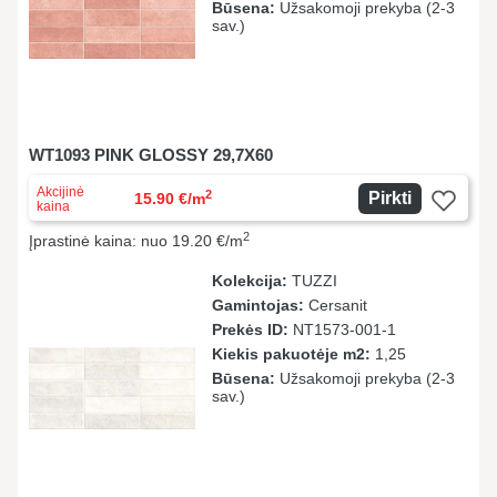
Būsena:
Užsakomoji prekyba (2-3
sav.)
WT1093 PINK GLOSSY 29,7X60
Akcijinė
2
Pirkti
15.90 €/m
kaina
2
Įprastinė kaina: nuo 19.20 €/m
Kolekcija:
TUZZI
Gamintojas:
Cersanit
Prekės ID:
NT1573-001-1
Kiekis pakuotėje m2:
1,25
Būsena:
Užsakomoji prekyba (2-3
sav.)