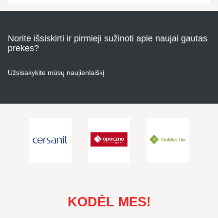
Norite išsiskirti ir pirmieji sužinoti apie naujai gautas
prekes?
Užsisakykite mūsų naujienlaiškį
KODĖL MES!