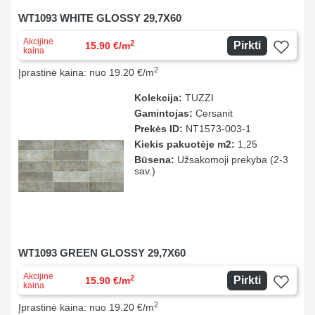
WT1093 WHITE GLOSSY 29,7X60
Akcijinė
2
Pirkti
15.90 €/m
kaina
2
Įprastinė kaina: nuo 19.20 €/m
Kolekcija:
TUZZI
Gamintojas:
Cersanit
Prekės ID:
NT1573-003-1
Kiekis pakuotėje m2:
1,25
Būsena:
Užsakomoji prekyba (2-3
sav.)
WT1093 GREEN GLOSSY 29,7X60
Akcijinė
2
Pirkti
15.90 €/m
kaina
2
Įprastinė kaina: nuo 19.20 €/m