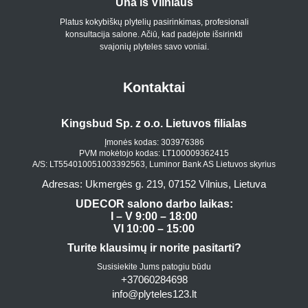
Una iš Vilniaus
Platus kokybiškų plytelių pasirinkimas, profesionali
konsultacija salone. Ačiū, kad padėjote išsirinkti
svajonių plyteles savo voniai.
Kontaktai
Kingsbud Sp. z o.o. Lietuvos filialas
Įmonės kodas: 303976386
PVM mokėtojo kodas: LT100009362415
A/S: LT554010051003392563, Luminor Bank AS Lietuvos skyrius
Adresas: Ukmergės g. 219, 07152 Vilnius, Lietuva
UDECOR salono darbo laikas:
I – V 9:00 – 18:00
VI 10:00 – 15:00
Turite klausimų ir norite pasitarti?
Susisiekite Jums patogiu būdu
+37060284698
info@plyteles123.lt