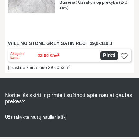
Būsena:
Užsakomoji prekyba (2-3
sav.)
WILLING STONE GREY SATIN RECT 39,8×119,8
Akcijinė
2
Pirkti
22.60 €/m
kaina
2
Įprastinė kaina: nuo 29.60 €/m
Norite išsiskirti ir pirmieji sužinoti apie naujai gautas
prekes?
Užsisakykite mūsų naujienlaiškį