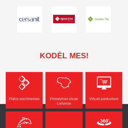
KODĖL MES!
Platus asortimentas
Pristatymas visoje
Virtuali parduotuvė
Lietuvoje