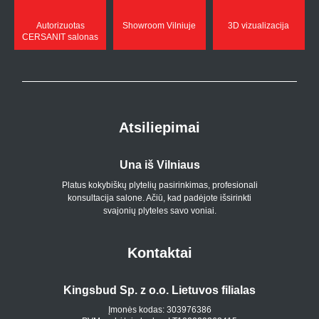
Autorizuotas
Showroom Vilniuje
3D vizualizacija
CERSANIT salonas
Atsiliepimai
Una iš Vilniaus
Platus kokybiškų plytelių pasirinkimas, profesionali
konsultacija salone. Ačiū, kad padėjote išsirinkti
svajonių plyteles savo voniai.
Kontaktai
Kingsbud Sp. z o.o. Lietuvos filialas
Įmonės kodas: 303976386