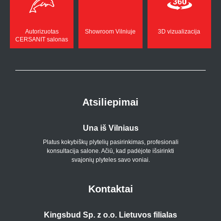
Autorizuotas
Showroom Vilniuje
3D vizualizacija
CERSANIT salonas
Atsiliepimai
Una iš Vilniaus
Platus kokybiškų plytelių pasirinkimas, profesionali
konsultacija salone. Ačiū, kad padėjote išsirinkti
svajonių plyteles savo voniai.
Kontaktai
Kingsbud Sp. z o.o. Lietuvos filialas