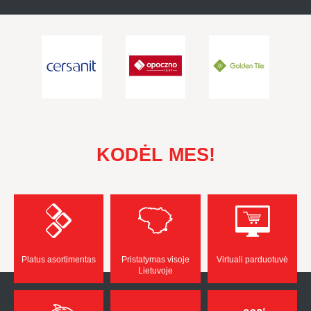
KODĖL MES!
Platus asortimentas
Pristatymas visoje
Virtuali parduotuvė
Lietuvoje