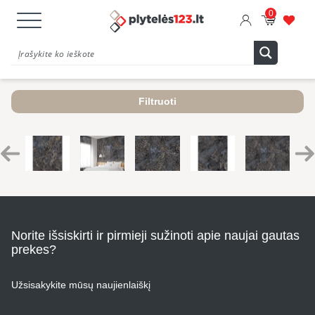
0
Filtruoti
Norite išsiskirti ir pirmieji sužinoti apie naujai gautas
prekes?
Užsisakykite mūsų naujienlaiškį