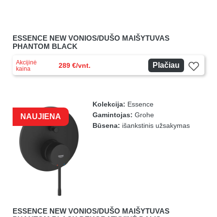
ESSENCE NEW VONIOS/DUŠO MAIŠYTUVAS
PHANTOM BLACK
Akcijinė
Plačiau
289 €/vnt.
kaina
Kolekcija:
Essence
Gamintojas:
Grohe
NAUJIENA
Būsena:
išankstinis užsakymas
ESSENCE NEW VONIOS/DUŠO MAIŠYTUVAS