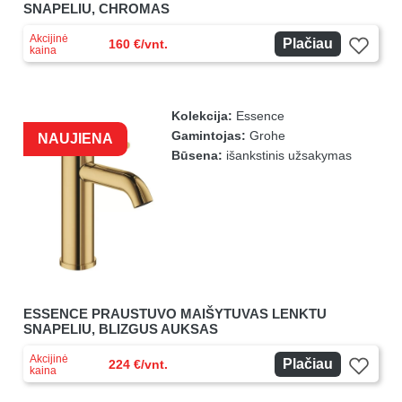
SNAPELIU, CHROMAS
Akcijinė
Plačiau
160 €/vnt.
kaina
Kolekcija:
Essence
Gamintojas:
Grohe
NAUJIENA
Būsena:
išankstinis užsakymas
ESSENCE PRAUSTUVO MAIŠYTUVAS LENKTU
SNAPELIU, BLIZGUS AUKSAS
Akcijinė
Plačiau
224 €/vnt.
kaina