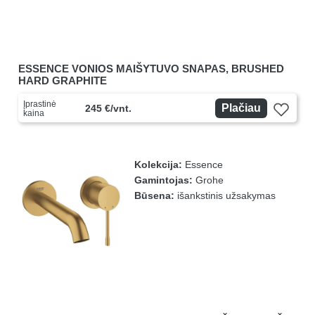
ESSENCE VONIOS MAIŠYTUVO SNAPAS, BRUSHED
HARD GRAPHITE
Įprastinė
Plačiau
245 €/vnt.
kaina
Kolekcija:
Essence
Gamintojas:
Grohe
Būsena:
išankstinis užsakymas