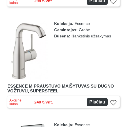
Plačiau
299 €/vnt.
kaina
Kolekcija:
Essence
Gamintojas:
Grohe
Būsena:
išankstinis užsakymas
ESSENCE M PRAUSTUVO MAIŠYTUVAS SU DUGNO
VOŽTUVU, SUPERSTEEL
Akcijinė
Plačiau
240 €/vnt.
kaina
Kolekcija:
Essence