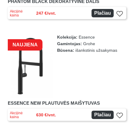
PHANTOM BLACK DEKORATYVINĖ DALIS
Akcijinė
Plačiau
247 €/vnt.
kaina
Kolekcija:
Essence
Gamintojas:
Grohe
NAUJIENA
Būsena:
išankstinis užsakymas
ESSENCE NEW PLAUTUVĖS MAIŠYTUVAS
Akcijinė
Plačiau
630 €/vnt.
kaina