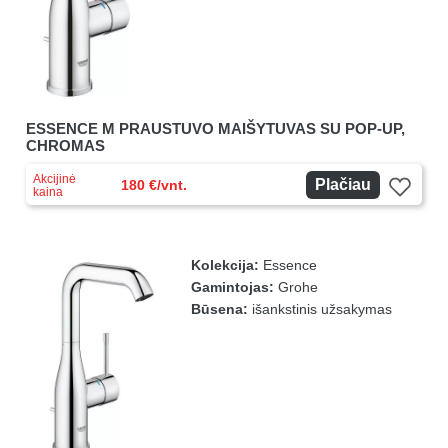
ESSENCE M PRAUSTUVO MAIŠYTUVAS SU POP-UP,
CHROMAS
Akcijinė
Plačiau
180 €/vnt.
kaina
Kolekcija:
Essence
Gamintojas:
Grohe
Būsena:
išankstinis užsakymas