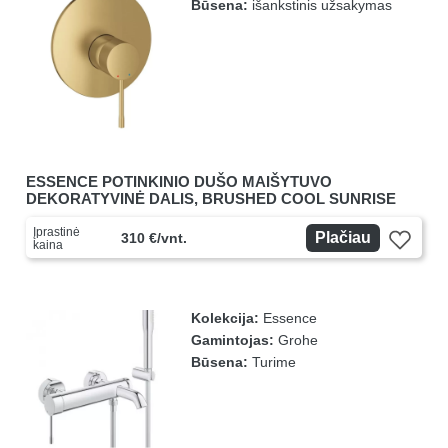
Būsena:
išankstinis užsakymas
ESSENCE POTINKINIO DUŠO MAIŠYTUVO
DEKORATYVINĖ DALIS, BRUSHED COOL SUNRISE
Įprastinė
Plačiau
310 €/vnt.
kaina
Kolekcija:
Essence
Gamintojas:
Grohe
Būsena:
Turime