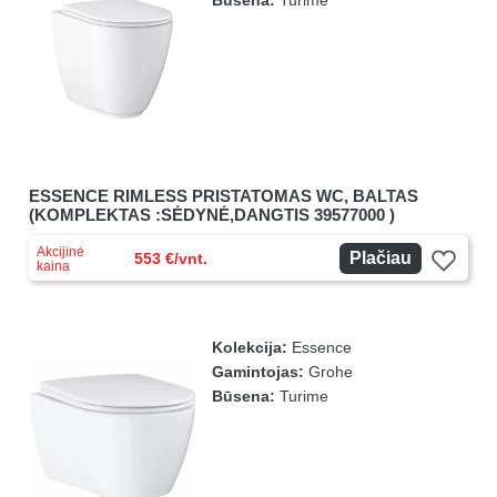
Būsena:
Turime
ESSENCE RIMLESS PRISTATOMAS WC, BALTAS
(KOMPLEKTAS :SĖDYNĖ,DANGTIS 39577000 )
Akcijinė
Plačiau
553 €/vnt.
kaina
Kolekcija:
Essence
Gamintojas:
Grohe
Būsena:
Turime