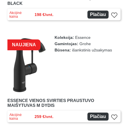
BLACK
Akcijinė
Plačiau
198 €/vnt.
kaina
Kolekcija:
Essence
Gamintojas:
Grohe
NAUJIENA
Būsena:
išankstinis užsakymas
ESSENCE VIENOS SVIRTIES PRAUSTUVO
MAIŠYTUVAS M DYDIS
Akcijinė
Plačiau
259 €/vnt.
kaina