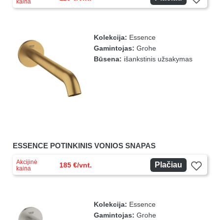
kaina
Kolekcija:
Essence
Gamintojas:
Grohe
Būsena:
išankstinis užsakymas
ESSENCE POTINKINIS VONIOS SNAPAS
Akcijinė
Plačiau
185 €/vnt.
kaina
Kolekcija:
Essence
Gamintojas:
Grohe