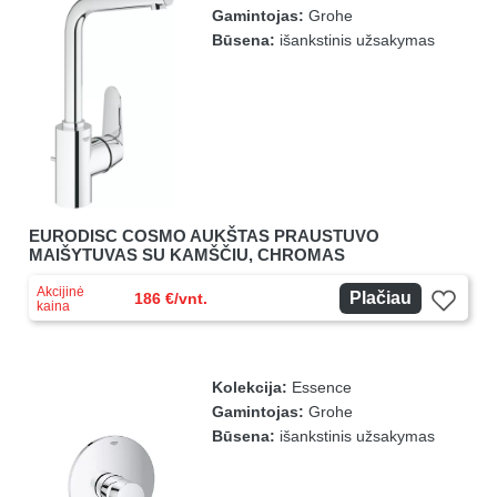
Gamintojas:
Grohe
Būsena:
išankstinis užsakymas
EURODISC COSMO AUKŠTAS PRAUSTUVO
MAIŠYTUVAS SU KAMŠČIU, CHROMAS
Akcijinė
Plačiau
186 €/vnt.
kaina
Kolekcija:
Essence
Gamintojas:
Grohe
Būsena:
išankstinis užsakymas