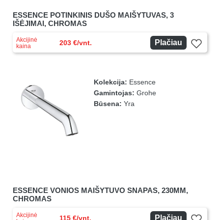
ESSENCE POTINKINIS DUŠO MAIŠYTUVAS, 3
IŠĖJIMAI, CHROMAS
Akcijinė
Plačiau
203 €/vnt.
kaina
Kolekcija:
Essence
Gamintojas:
Grohe
Būsena:
Yra
ESSENCE VONIOS MAIŠYTUVO SNAPAS, 230MM,
CHROMAS
Akcijinė
Plačiau
115 €/vnt.