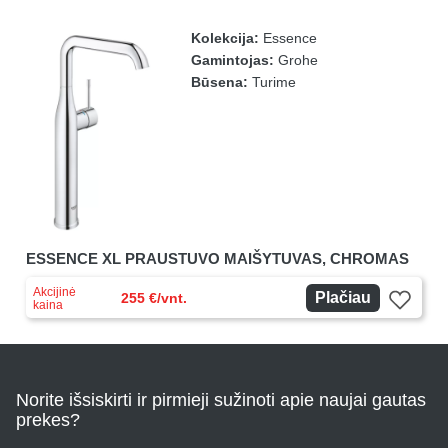
Kolekcija:
Essence
Gamintojas:
Grohe
Būsena:
Turime
ESSENCE XL PRAUSTUVO MAIŠYTUVAS, CHROMAS
Akcijinė
Plačiau
255 €/vnt.
kaina
Norite išsiskirti ir pirmieji sužinoti apie naujai gautas
prekes?