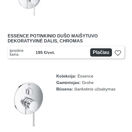
ESSENCE POTINKINIO DUŠO MAIŠYTUVO
DEKORATYVINĖ DALIS, CHROMAS
Įprastinė
Plačiau
195 €/vnt.
kaina
Kolekcija:
Essence
Gamintojas:
Grohe
Būsena:
išankstinis užsakymas