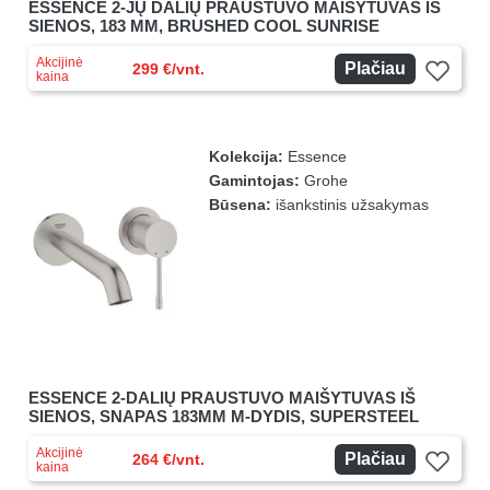
ESSENCE 2-JŲ DALIŲ PRAUSTUVO MAIŠYTUVAS IŠ
SIENOS, 183 MM, BRUSHED COOL SUNRISE
Akcijinė
Plačiau
299 €/vnt.
kaina
Kolekcija:
Essence
Gamintojas:
Grohe
Būsena:
išankstinis užsakymas
ESSENCE 2-DALIŲ PRAUSTUVO MAIŠYTUVAS IŠ
SIENOS, SNAPAS 183MM M-DYDIS, SUPERSTEEL
Akcijinė
Plačiau
264 €/vnt.
kaina