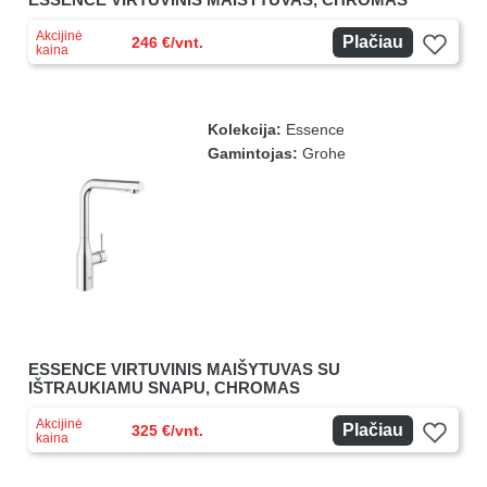
Akcijinė
Plačiau
246 €/vnt.
kaina
Kolekcija:
Essence
Gamintojas:
Grohe
ESSENCE VIRTUVINIS MAIŠYTUVAS SU
IŠTRAUKIAMU SNAPU, CHROMAS
Akcijinė
Plačiau
325 €/vnt.
kaina