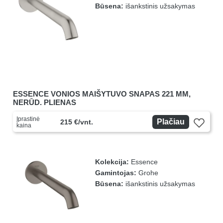
Būsena:
išankstinis užsakymas
ESSENCE VONIOS MAIŠYTUVO SNAPAS 221 MM,
NERŪD. PLIENAS
Įprastinė
Plačiau
215 €/vnt.
kaina
Kolekcija:
Essence
Gamintojas:
Grohe
Būsena:
išankstinis užsakymas