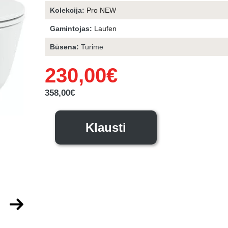
Kolekcija:
Pro NEW
Gamintojas:
Laufen
Būsena:
Turime
230,00
€
Original
Current
price
price
was:
is:
358,00
€
358,00€.
230,00€.
Klausti