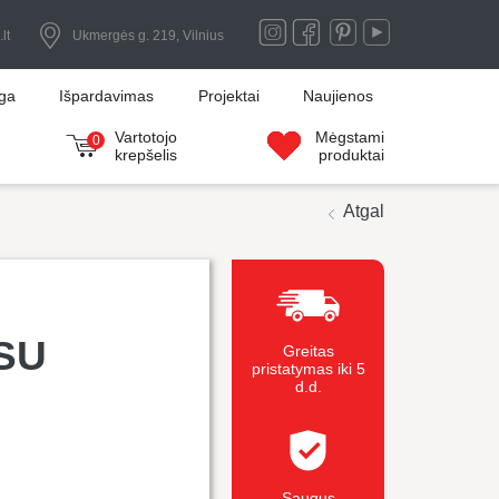
lt
Ukmergės g. 219, Vilnius
uga
Išpardavimas
Projektai
Naujienos
Vartotojo
Mėgstami
0
krepšelis
produktai
Atgal
SU
Greitas
pristatymas iki 5
d.d.
Saugus