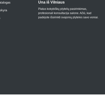
Una iš Vilniaus
Vio
atalogas
Platus kokybiškų plytelių pasirinkimas,
Kokyb
skyra
profesionali konsultacija salone. Ačiū, kad
pris
padėjote išsirinkti svajonių plyteles savo voniai.
s