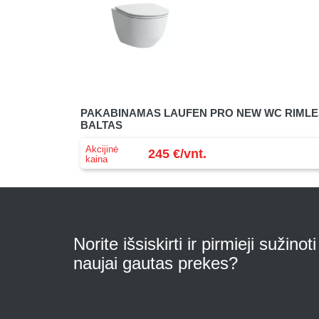
PAKABINAMAS LAUFEN PRO NEW WC RIMLES
BALTAS
Akcijinė
245 €/vnt.
kaina
Norite išsiskirti ir pirmieji sužinot
naujai gautas prekes?