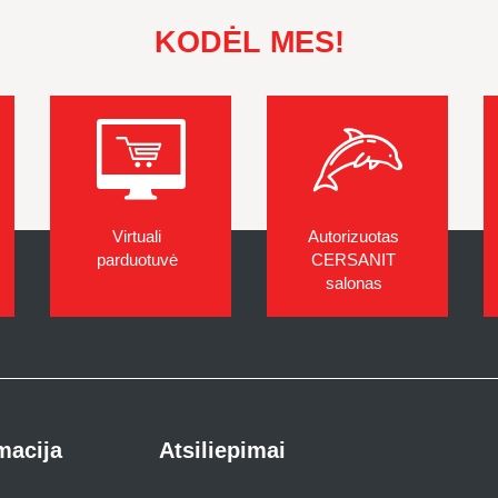
KODĖL MES!
Virtuali
Autorizuotas
parduotuvė
CERSANIT
salonas
macija
Atsiliepimai