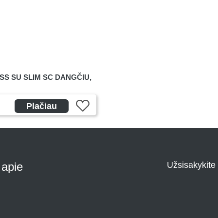
S SU SLIM SC DANGČIU,
Plačiau
i apie
Užsisakykite