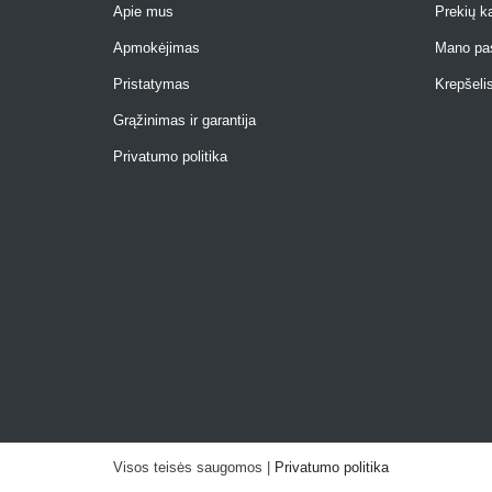
Apie mus
Prekių k
Apmokėjimas
Mano pa
Pristatymas
Krepšeli
Grąžinimas ir garantija
Privatumo politika
Visos teisės saugomos |
Privatumo politika