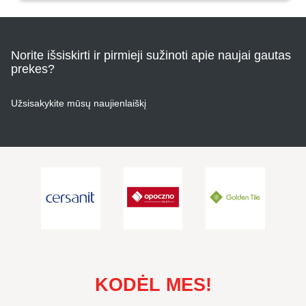
Norite išsiskirti ir pirmieji sužinoti apie naujai gautas
prekes?
Užsisakykite mūsų naujienlaiškį
KODĖL MES!