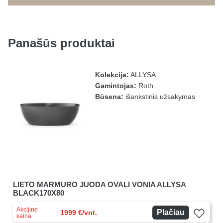
Panašūs produktai
Kolekcija:
ALLYSA
Gamintojas:
Roth
Būsena:
išankstinis užsakymas
LIETO MARMURO JUODA OVALI VONIA ALLYSA
BLACK170X80
Akcijinė
Plačiau
1999 €/vnt.
kaina