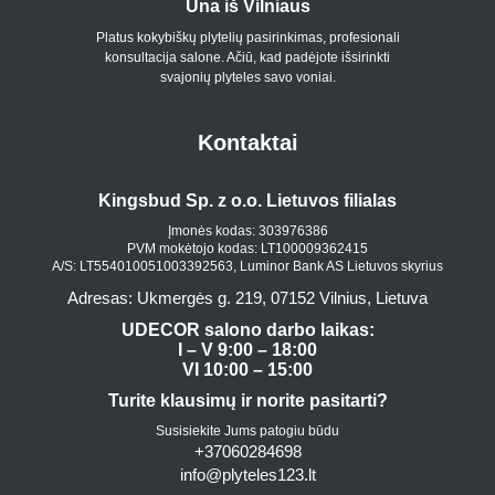
Una iš Vilniaus
Platus kokybiškų plytelių pasirinkimas, profesionali
konsultacija salone. Ačiū, kad padėjote išsirinkti
svajonių plyteles savo voniai.
Kontaktai
Kingsbud Sp. z o.o. Lietuvos filialas
Įmonės kodas: 303976386
PVM mokėtojo kodas: LT100009362415
A/S: LT554010051003392563, Luminor Bank AS Lietuvos skyrius
Adresas: Ukmergės g. 219, 07152 Vilnius, Lietuva
UDECOR salono darbo laikas:
I – V 9:00 – 18:00
VI 10:00 – 15:00
Turite klausimų ir norite pasitarti?
Susisiekite Jums patogiu būdu
+37060284698
info@plyteles123.lt