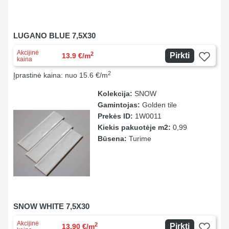
LUGANO BLUE 7,5X30
Akcijinė
2
Pirkti
13.9 €/m
kaina
2
Įprastinė kaina: nuo 15.6 €/m
Kolekcija:
SNOW
Gamintojas:
Golden tile
Prekės ID:
1W0011
Kiekis pakuotėje m2:
0,99
Būsena:
Turime
SNOW WHITE 7,5X30
Akcijinė
2
Pirkti
13.90 €/m