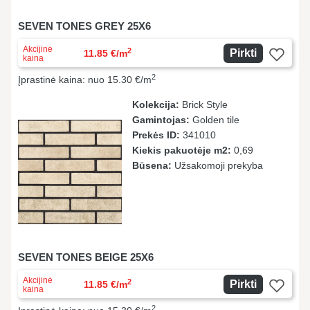
SEVEN TONES GREY 25X6
Akcijinė
2
Pirkti
11.85 €/m
kaina
2
Įprastinė kaina: nuo 15.30 €/m
Kolekcija:
Brick Style
Gamintojas:
Golden tile
Prekės ID:
341010
Kiekis pakuotėje m2:
0,69
Būsena:
Užsakomoji prekyba
SEVEN TONES BEIGE 25X6
Akcijinė
2
Pirkti
11.85 €/m
kaina
2