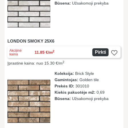
Būsena:
Užsakomoji prekyba
LONDON SMOKY 25X6
Akcijinė
2
Pirkti
11.85 €/m
kaina
2
Įprastinė kaina: nuo 15.30 €/m
Kolekcija:
Brick Style
Gamintojas:
Golden tile
Prekės ID:
301010
Kiekis pakuotėje m2:
0,69
Būsena:
Užsakomoji prekyba