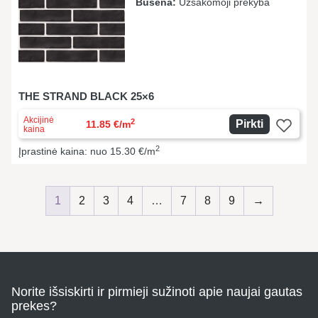
Būsena:
Užsakomoji prekyba
THE STRAND BLACK 25×6
Akcijinė
2
Pirkti
11.85 €/m
kaina
2
Įprastinė kaina: nuo 15.30 €/m
1
2
3
4
…
7
8
9
→
Norite išsiskirti ir pirmieji sužinoti apie naujai gautas
prekes?