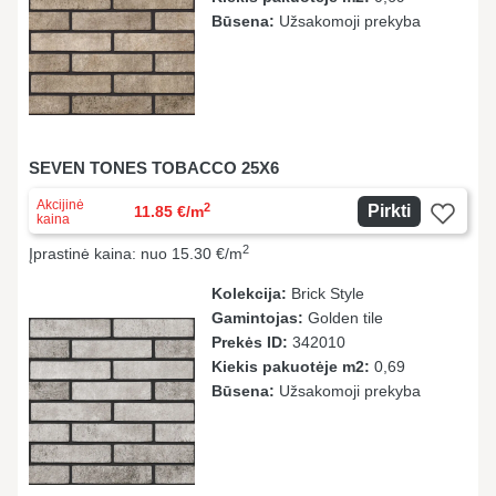
Būsena:
Užsakomoji prekyba
SEVEN TONES TOBACCO 25X6
Akcijinė
2
Pirkti
11.85 €/m
kaina
2
Įprastinė kaina: nuo 15.30 €/m
Kolekcija:
Brick Style
Gamintojas:
Golden tile
Prekės ID:
342010
Kiekis pakuotėje m2:
0,69
Būsena:
Užsakomoji prekyba