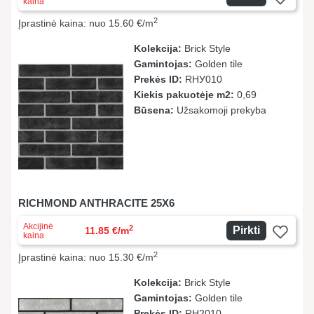
kaina
2
Įprastinė kaina: nuo 15.60 €/m
Kolekcija:
Brick Style
Gamintojas:
Golden tile
Prekės ID:
RHУ010
Kiekis pakuotėje m2:
0,69
Būsena:
Užsakomoji prekyba
RICHMOND ANTHRACITE 25X6
Akcijinė
2
Pirkti
11.85 €/m
kaina
2
Įprastinė kaina: nuo 15.30 €/m
Kolekcija:
Brick Style
Gamintojas:
Golden tile
Prekės ID:
RH2010