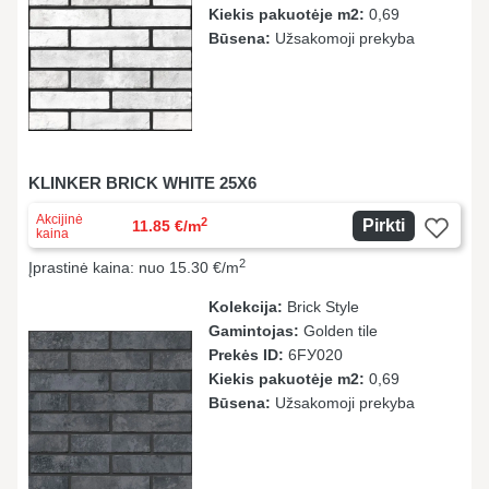
Kiekis pakuotėje m2:
0,69
Būsena:
Užsakomoji prekyba
KLINKER BRICK WHITE 25X6
Akcijinė
2
Pirkti
11.85 €/m
kaina
2
Įprastinė kaina: nuo 15.30 €/m
Kolekcija:
Brick Style
Gamintojas:
Golden tile
Prekės ID:
6FУ020
Kiekis pakuotėje m2:
0,69
Būsena:
Užsakomoji prekyba