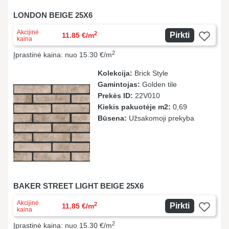
LONDON BEIGE 25X6
Akcijinė
2
Pirkti
11.85 €/m
kaina
2
Įprastinė kaina: nuo 15.30 €/m
Kolekcija:
Brick Style
Gamintojas:
Golden tile
Prekės ID:
22V010
Kiekis pakuotėje m2:
0,69
Būsena:
Užsakomoji prekyba
BAKER STREET LIGHT BEIGE 25X6
Akcijinė
2
Pirkti
11.85 €/m
kaina
2
Įprastinė kaina: nuo 15.30 €/m