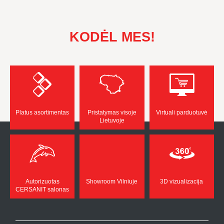
KODĖL MES!
Platus asortimentas
Pristatymas visoje
Virtuali parduotuvė
Lietuvoje
Autorizuotas
Showroom Vilniuje
3D vizualizacija
CERSANIT salonas