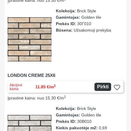
Įprastinė kaina: nuo 15.30 €/m
Kolekcija:
Brick Style
Gamintojas:
Golden tile
Prekės ID:
30Г010
Būsena:
Užsakomoji prekyba
LONDON CREME 25X6
Akcijinė
2
Pirkti
11.85 €/m
kaina
2
Įprastinė kaina: nuo 15.30 €/m
Kolekcija:
Brick Style
Gamintojas:
Golden tile
Prekės ID:
30В010
Kiekis pakuotėje m2:
0,69