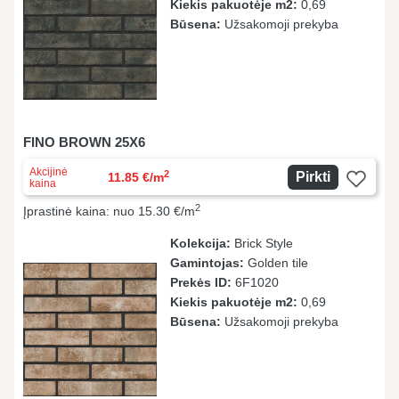
Kiekis pakuotėje m2:
0,69
Būsena:
Užsakomoji prekyba
FINO BROWN 25X6
Akcijinė
2
Pirkti
11.85 €/m
kaina
2
Įprastinė kaina: nuo 15.30 €/m
Kolekcija:
Brick Style
Gamintojas:
Golden tile
Prekės ID:
6F1020
Kiekis pakuotėje m2:
0,69
Būsena:
Užsakomoji prekyba