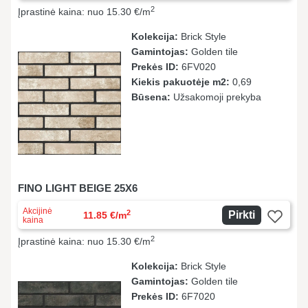
2
Įprastinė kaina: nuo 15.30 €/m
Kolekcija:
Brick Style
Gamintojas:
Golden tile
Prekės ID:
6FV020
Kiekis pakuotėje m2:
0,69
Būsena:
Užsakomoji prekyba
FINO LIGHT BEIGE 25X6
Akcijinė
2
Pirkti
11.85 €/m
kaina
2
Įprastinė kaina: nuo 15.30 €/m
Kolekcija:
Brick Style
Gamintojas:
Golden tile
Prekės ID:
6F7020