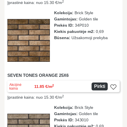
2
Įprastinė kaina: nuo 15.30 €/m
Kolekcija:
Brick Style
Gamintojas:
Golden tile
Prekės ID:
34Р010
Kiekis pakuotėje m2:
0,69
Būsena:
Užsakomoji prekyba
SEVEN TONES ORANGE 25X6
Akcijinė
2
Pirkti
11.85 €/m
kaina
2
Įprastinė kaina: nuo 15.30 €/m
Kolekcija:
Brick Style
Gamintojas:
Golden tile
Prekės ID:
34З010
Kiekis pakuotėje m2:
0,69