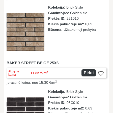
Kolekcija:
Brick Style
Gamintojas:
Golden tile
Prekės ID:
221010
Kiekis pakuotėje m2:
0,69
Būsena:
Užsakomoji prekyba
BAKER STREET BEIGE 25X6
Akcijinė
2
Pirkti
11.85 €/m
kaina
2
Įprastinė kaina: nuo 15.30 €/m
Kolekcija:
Brick Style
Gamintojas:
Golden tile
Prekės ID:
08С010
Kiekis pakuotėje m2:
0,69