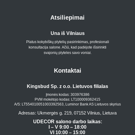
Atsiliepimai
Una iš Vilniaus
Platus kokybiškų plytelių pasirinkimas, profesionali
konsultacija salone. Ačiū, kad padėjote išsirinkti
p
svajonių plyteles savo voniai.
Kontaktai
Kingsbud Sp. z o.o. Lietuvos filialas
Įmonės kodas: 303976386
PVM mokėtojo kodas: LT100009362415
A/S: LT554010051003392563, Luminor Bank AS Lietuvos skyrius
Adresas: Ukmergės g. 219, 07152 Vilnius, Lietuva
UDECOR salono darbo laikas:
I – V 9:00 – 18:00
VI 10:00 – 15:00