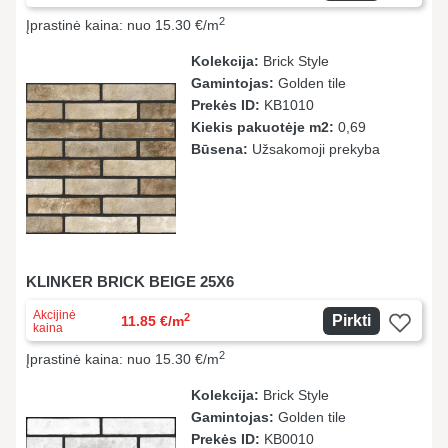
2
Įprastinė kaina: nuo 15.30 €/m
Kolekcija:
Brick Style
Gamintojas:
Golden tile
Prekės ID:
KB1010
Kiekis pakuotėje m2:
0,69
Būsena:
Užsakomoji prekyba
KLINKER BRICK BEIGE 25X6
Akcijinė
2
Pirkti
11.85 €/m
kaina
2
Įprastinė kaina: nuo 15.30 €/m
Kolekcija:
Brick Style
Gamintojas:
Golden tile
Prekės ID:
KB0010