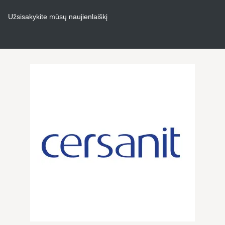
Užsisakykite mūsų naujienlaiškį