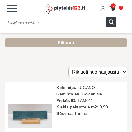
0
Filtruoti
Kolekcija:
LUGANO
Gamintojas:
Golden tile
Prekės ID:
LAМ011
Kiekis pakuotėje m2:
0,99
Būsena:
Turime