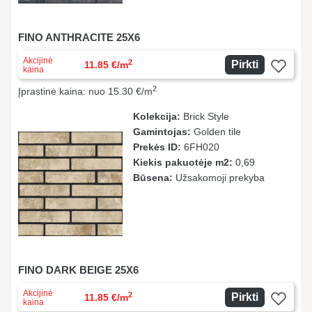
FINO ANTHRACITE 25X6
Akcijinė
2
Pirkti
11.85 €/m
kaina
2
Įprastinė kaina: nuo 15.30 €/m
Kolekcija:
Brick Style
Gamintojas:
Golden tile
Prekės ID:
6FН020
Kiekis pakuotėje m2:
0,69
Būsena:
Užsakomoji prekyba
FINO DARK BEIGE 25X6
Akcijinė
2
Pirkti
11.85 €/m
kaina