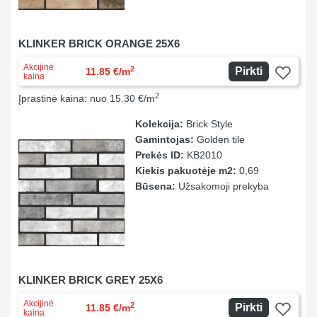
KLINKER BRICK ORANGE 25X6
Akcijinė
2
Pirkti
11.85 €/m
kaina
2
Įprastinė kaina: nuo 15.30 €/m
Kolekcija:
Brick Style
Gamintojas:
Golden tile
Prekės ID:
KB2010
Kiekis pakuotėje m2:
0,69
Būsena:
Užsakomoji prekyba
KLINKER BRICK GREY 25X6
Akcijinė
2
Pirkti
11.85 €/m
kaina