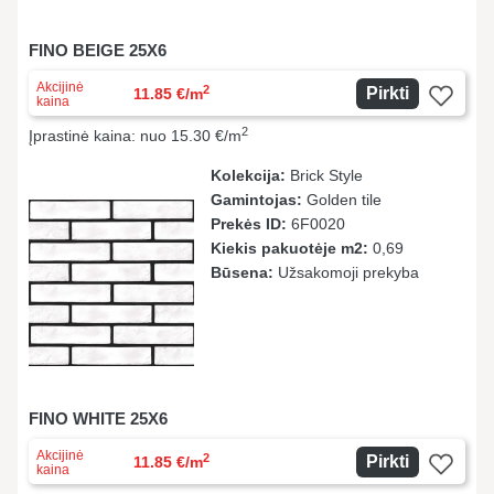
FINO BEIGE 25X6
Akcijinė
2
Pirkti
11.85 €/m
kaina
2
Įprastinė kaina: nuo 15.30 €/m
Kolekcija:
Brick Style
Gamintojas:
Golden tile
Prekės ID:
6F0020
Kiekis pakuotėje m2:
0,69
Būsena:
Užsakomoji prekyba
FINO WHITE 25X6
Akcijinė
2
Pirkti
11.85 €/m
kaina