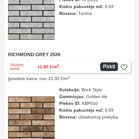
Kiekis pakuotėje m2:
0,69
Būsena:
Turime
RICHMOND GREY 25X6
Akcijinė
2
Pirkti
11.85 €/m
kaina
2
Įprastinė kaina: nuo 15.30 €/m
Kolekcija:
Brick Style
Gamintojas:
Golden tile
Prekės ID:
KBР010
Kiekis pakuotėje m2:
0,69
Būsena:
Užsakomoji prekyba