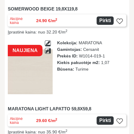
SOMERWOOD BEIGE 19,8X119,8
Akcijinė
2
Pirkti
24.90 €/m
kaina
2
Įprastinė kaina: nuo 32.20 €/m
Kolekcija:
MARATONA
Gamintojas:
Cersanit
NAUJIENA
Prekės ID:
W1014-019-1
Kiekis pakuotėje m2:
1,07
Būsena:
Turime
MARATONA LIGHT LAPATTO 59,8X59,8
Akcijinė
2
Pirkti
29.60 €/m
kaina
2
Įprastinė kaina: nuo 35.90 €/m