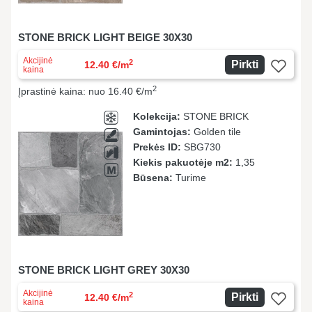
STONE BRICK LIGHT BEIGE 30X30
Akcijinė
2
Pirkti
12.40 €/m
kaina
2
Įprastinė kaina: nuo 16.40 €/m
Kolekcija:
STONE BRICK
Gamintojas:
Golden tile
Prekės ID:
SBG730
Kiekis pakuotėje m2:
1,35
Būsena:
Turime
STONE BRICK LIGHT GREY 30X30
Akcijinė
2
Pirkti
12.40 €/m
kaina