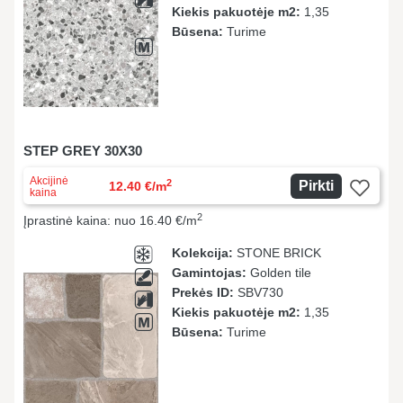
Kiekis pakuotėje m2:
1,35
Būsena:
Turime
STEP GREY 30X30
Akcijinė
2
Pirkti
12.40 €/m
kaina
2
Įprastinė kaina: nuo 16.40 €/m
Kolekcija:
STONE BRICK
Gamintojas:
Golden tile
Prekės ID:
SBV730
Kiekis pakuotėje m2:
1,35
Būsena:
Turime