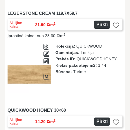
LEGERSTONE CREAM 119,7X59,7
Akcijinė
2
Pirkti
21.90 €/m
kaina
2
Įprastinė kaina: nuo 28.60 €/m
Kolekcija:
QUICKWOOD
Gamintojas:
Lenkija
Prekės ID:
QUICKWOODHONEY
Kiekis pakuotėje m2:
1,44
Būsena:
Turime
QUICKWOOD HONEY 30×60
Akcijinė
2
Pirkti
14.20 €/m
kaina