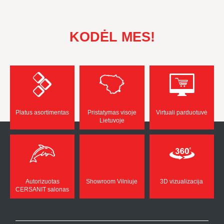
KODĖL MES!
Platus asortimentas
Pristatymas visoje
Virtuali parduotuvė
Lietuvoje
Autorizuotas
Showroom Vilniuje
3D vizualizacija
CERSANIT salonas