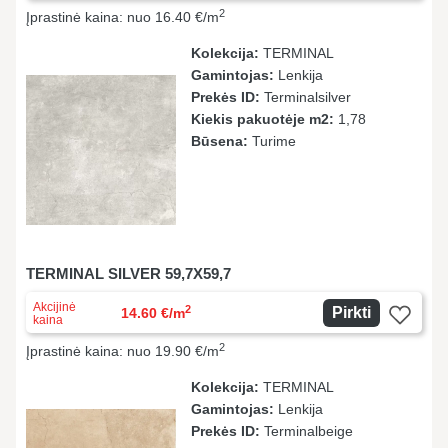
2
Įprastinė kaina: nuo 16.40 €/m
Kolekcija:
TERMINAL
Gamintojas:
Lenkija
Prekės ID:
Terminalsilver
Kiekis pakuotėje m2:
1,78
Būsena:
Turime
TERMINAL SILVER 59,7X59,7
Akcijinė
2
Pirkti
14.60 €/m
kaina
2
Įprastinė kaina: nuo 19.90 €/m
Kolekcija:
TERMINAL
Gamintojas:
Lenkija
Prekės ID:
Terminalbeige