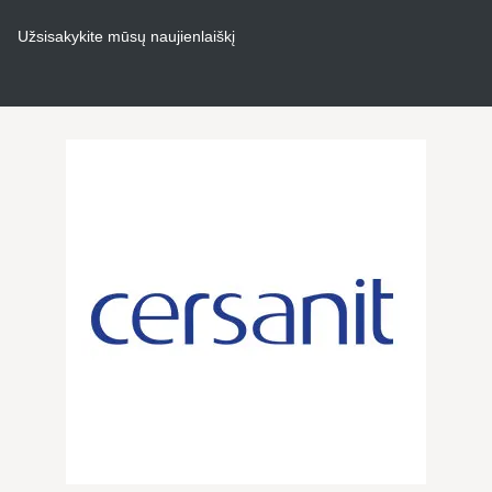
Užsisakykite mūsų naujienlaiškį