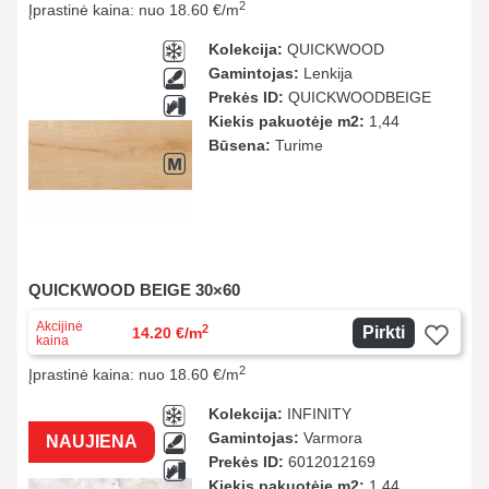
2
Įprastinė kaina: nuo 18.60 €/m
Kolekcija:
QUICKWOOD
Gamintojas:
Lenkija
Prekės ID:
QUICKWOODBEIGE
Kiekis pakuotėje m2:
1,44
Būsena:
Turime
QUICKWOOD BEIGE 30×60
Akcijinė
2
Pirkti
14.20 €/m
kaina
2
Įprastinė kaina: nuo 18.60 €/m
Kolekcija:
INFINITY
Gamintojas:
Varmora
NAUJIENA
Prekės ID:
6012012169
Kiekis pakuotėje m2:
1,44