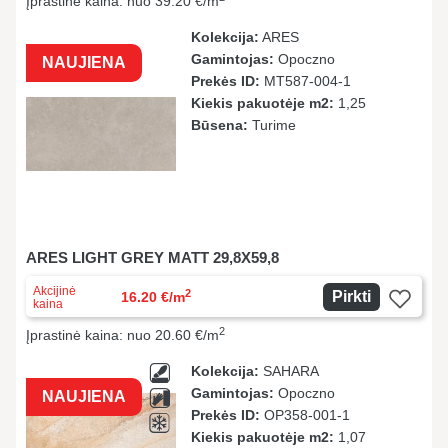
Įprastinė kaina: nuo 39.20 €/m
Kolekcija:
ARES
Gamintojas:
Opoczno
NAUJIENA
Prekės ID:
MT587-004-1
Kiekis pakuotėje m2:
1,25
Būsena:
Turime
ARES LIGHT GREY MATT 29,8X59,8
Akcijinė
2
Pirkti
16.20 €/m
kaina
2
Įprastinė kaina: nuo 20.60 €/m
Kolekcija:
SAHARA
Gamintojas:
Opoczno
NAUJIENA
Prekės ID:
OP358-001-1
Kiekis pakuotėje m2:
1,07