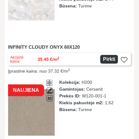
Būsena:
Turime
INFINITY CLOUDY ONYX 60X120
Akcijinė
2
Pirkti
35.45 €/m
kaina
2
Įprastinė kaina: nuo 37.32 €/m
Kolekcija:
H200
Gamintojas:
Cersanit
NAUJIENA
Prekės ID:
W120-001-1
Kiekis pakuotėje m2:
1,62
Būsena:
Turime