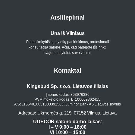
Atsiliepimai
Una iš Vilniaus
Platus kokybiškų plytelių pasirinkimas, profesionali
konsultacija salone. Ačiū, kad padėjote išsirinkti
p
svajonių plyteles savo voniai.
Kontaktai
Kingsbud Sp. z o.o. Lietuvos filialas
Įmonės kodas: 303976386
PVM mokėtojo kodas: LT100009362415
A/S: LT554010051003392563, Luminor Bank AS Lietuvos skyrius
Adresas: Ukmergės g. 219, 07152 Vilnius, Lietuva
UDECOR salono darbo laikas:
I – V 9:00 – 18:00
VI 10:00 – 15:00