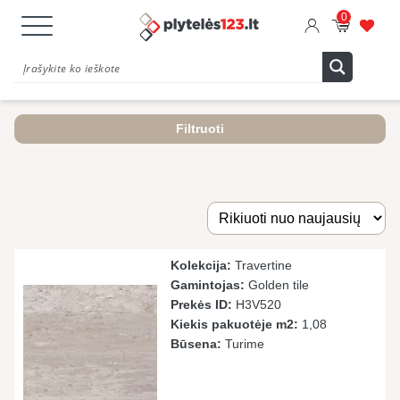
0
Filtruoti
Kolekcija:
Travertine
Gamintojas:
Golden tile
Prekės ID:
Н3V520
Kiekis pakuotėje m2:
1,08
Būsena:
Turime