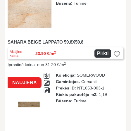
Būsena:
Turime
SAHARA BEIGE LAPPATO 59,8X59,8
Akcijinė
2
Pirkti
23.90 €/m
kaina
2
Įprastinė kaina: nuo 31.20 €/m
Kolekcija:
SOMERWOOD
Gamintojas:
Cersanit
NAUJIENA
Prekės ID:
NT1053-003-1
Kiekis pakuotėje m2:
1,19
Būsena:
Turime