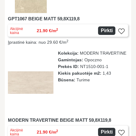
GPT1067 BEIGE MATT 59,8X119,8
Akcijinė
2
Pirkti
21.90 €/m
kaina
2
Įprastinė kaina: nuo 29.60 €/m
Kolekcija:
MODERN TRAVERTINE
Gamintojas:
Opoczno
Prekės ID:
NT1510-001-1
Kiekis pakuotėje m2:
1,43
Būsena:
Turime
MODERN TRAVERTINE BEIGE MATT 59,8X119,8
Akcijinė
2
Pirkti
21.90 €/m
kaina