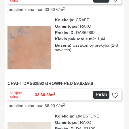
kaina
2
Įprastinė kaina: nuo 33.90 €/m
Kolekcija:
CRAFT
Gamintojas:
RAKO
Prekės ID:
DAS62892
Kiekis pakuotėje m2:
1,44
Būsena:
Užsakomoji prekyba (2-3
savaitės)
CRAFT DAS62892 BROWN-RED 59,8X59,8
Akcijinė
2
Pirkti
33.60 €/m
kaina
2
Įprastinė kaina: nuo 36.90 €/m
Kolekcija:
LIMESTONE
Gamintojas:
RAKO
Prekės ID:
DAL63800