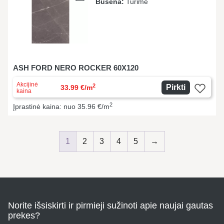
Būsena:
Turime
ASH FORD NERO ROCKER 60X120
Akcijinė
2
Pirkti
33.99 €/m
kaina
2
Įprastinė kaina: nuo 35.96 €/m
1
2
3
4
5
→
Norite išsiskirti ir pirmieji sužinoti apie naujai gautas
prekes?