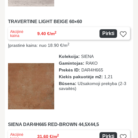
TRAVERTINE LIGHT BEIGE 60×60
Akcijinė
2
Pirkti
9.40 €/m
kaina
2
Įprastinė kaina: nuo 18.90 €/m
Kolekcija:
SIENA
Gamintojas:
RAKO
Prekės ID:
DAR4H665
Kiekis pakuotėje m2:
1,21
Būsena:
Užsakomoji prekyba (2-3
savaitės)
SIENA DAR4H665 RED-BROWN 44,5X44,5
Akcijinė
2
Pirkti
31.60 €/m