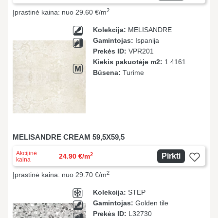
2
Įprastinė kaina: nuo 29.60 €/m
Kolekcija:
MELISANDRE
Gamintojas:
Ispanija
Prekės ID:
VPR201
Kiekis pakuotėje m2:
1.4161
Būsena:
Turime
MELISANDRE CREAM 59,5X59,5
Akcijinė
2
Pirkti
24.90 €/m
kaina
2
Įprastinė kaina: nuo 29.70 €/m
Kolekcija:
STEP
Gamintojas:
Golden tile
Prekės ID:
L32730