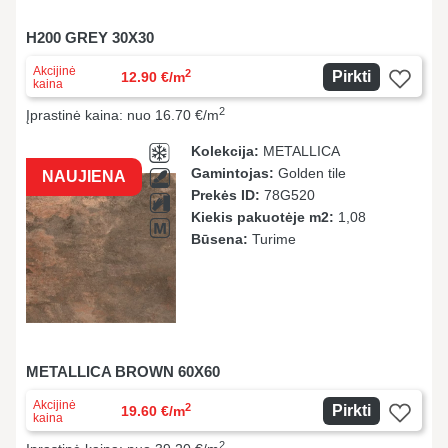
H200 GREY 30X30
Akcijinė
2
Pirkti
12.90 €/m
kaina
2
Įprastinė kaina: nuo 16.70 €/m
Kolekcija:
METALLICA
Gamintojas:
Golden tile
NAUJIENA
Prekės ID:
78G520
Kiekis pakuotėje m2:
1,08
Būsena:
Turime
METALLICA BROWN 60X60
Akcijinė
2
Pirkti
19.60 €/m
kaina
2