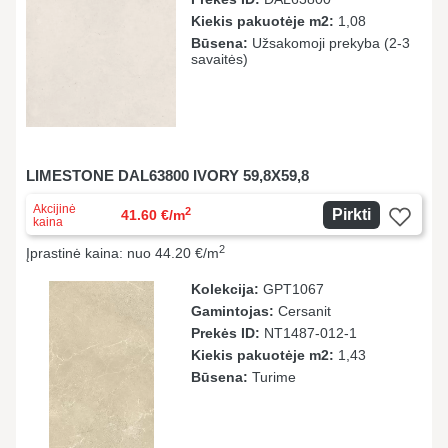
Kiekis pakuotėje m2:
1,08
Būsena:
Užsakomoji prekyba (2-3
savaitės)
LIMESTONE DAL63800 IVORY 59,8X59,8
Akcijinė
2
Pirkti
41.60 €/m
kaina
2
Įprastinė kaina: nuo 44.20 €/m
Kolekcija:
GPT1067
Gamintojas:
Cersanit
Prekės ID:
NT1487-012-1
Kiekis pakuotėje m2:
1,43
Būsena:
Turime