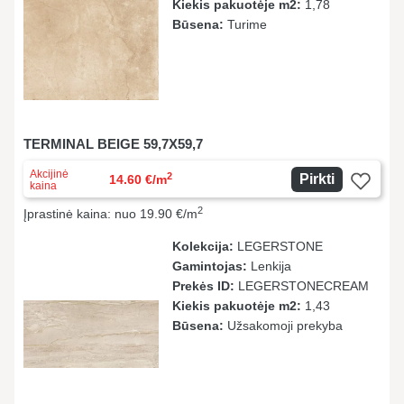
Kiekis pakuotėje m2:
1,78
Būsena:
Turime
TERMINAL BEIGE 59,7X59,7
Akcijinė
2
Pirkti
14.60 €/m
kaina
2
Įprastinė kaina: nuo 19.90 €/m
Kolekcija:
LEGERSTONE
Gamintojas:
Lenkija
Prekės ID:
LEGERSTONECREAM
Kiekis pakuotėje m2:
1,43
Būsena:
Užsakomoji prekyba