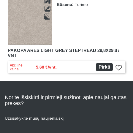
Būsena:
Turime
PAKOPA ARES LIGHT GREY STEPTREAD 29,8X29,8 /
VNT
Akcijinė
Pirkti
5.60 €/vnt.
kaina
Norite išsiskirti ir pirmieji sužinoti apie naujai gautas
prekes?
Užsisakykite mūsų naujienlaiškį