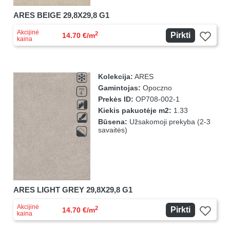
ARES BEIGE 29,8X29,8 G1
Akcijinė
2
Pirkti
14.70 €/m
kaina
Kolekcija:
ARES
Gamintojas:
Opoczno
Prekės ID:
OP708-002-1
Kiekis pakuotėje m2:
1.33
Būsena:
Užsakomoji prekyba (2-3
savaitės)
ARES LIGHT GREY 29,8X29,8 G1
Akcijinė
2
Pirkti
14.70 €/m
kaina