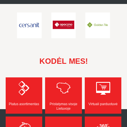
KODĖL MES!
Platus asortimentas
Pristatymas visoje
Virtuali parduotuvė
Lietuvoje