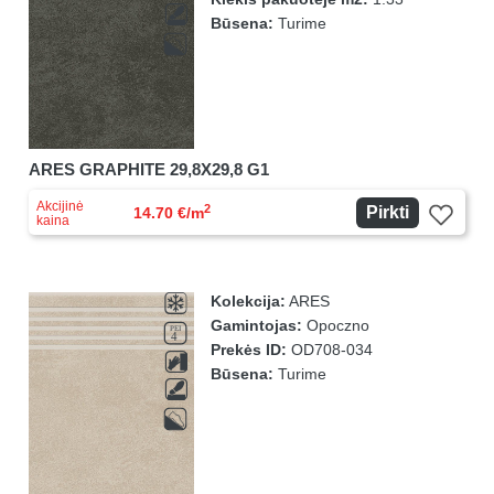
Būsena:
Turime
ARES GRAPHITE 29,8X29,8 G1
Akcijinė
2
Pirkti
14.70 €/m
kaina
Kolekcija:
ARES
Gamintojas:
Opoczno
Prekės ID:
OD708-034
Būsena:
Turime