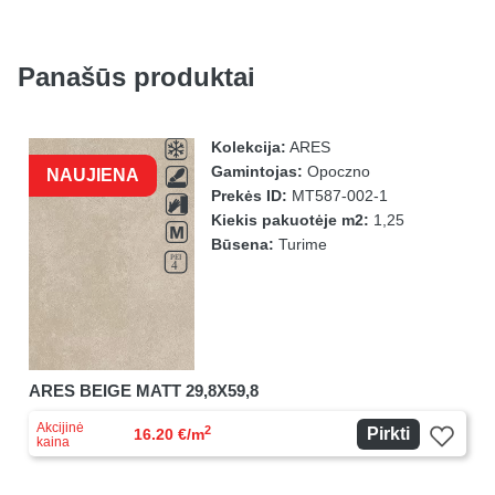
Panašūs produktai
Kolekcija:
ARES
Gamintojas:
Opoczno
NAUJIENA
Prekės ID:
MT587-002-1
Kiekis pakuotėje m2:
1,25
Būsena:
Turime
ARES BEIGE MATT 29,8X59,8
Akcijinė
2
Pirkti
16.20 €/m
kaina