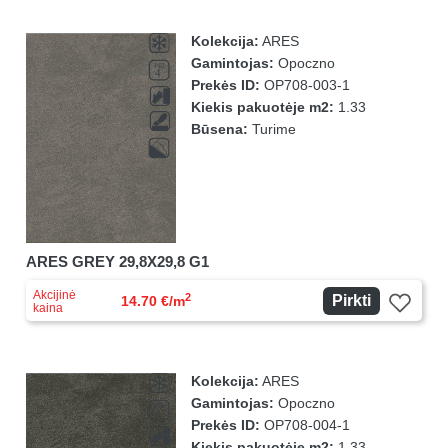
Kolekcija:
ARES
Gamintojas:
Opoczno
Prekės ID:
OP708-003-1
Kiekis pakuotėje m2:
1.33
Būsena:
Turime
ARES GREY 29,8X29,8 G1
Akcijinė
2
Pirkti
14.70 €/m
kaina
Kolekcija:
ARES
Gamintojas:
Opoczno
Prekės ID:
OP708-004-1
Kiekis pakuotėje m2:
1.33