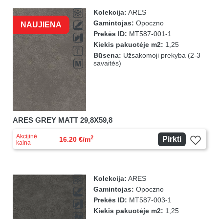
Kolekcija:
ARES
Gamintojas:
Opoczno
NAUJIENA
Prekės ID:
MT587-001-1
Kiekis pakuotėje m2:
1,25
Būsena:
Užsakomoji prekyba (2-3
savaitės)
ARES GREY MATT 29,8X59,8
Akcijinė
2
Pirkti
16.20 €/m
kaina
Kolekcija:
ARES
Gamintojas:
Opoczno
Prekės ID:
MT587-003-1
Kiekis pakuotėje m2:
1,25