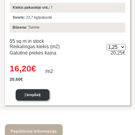
Kiekis pakuotėje vnt.:
7
Svoris:
23,7 kg/pakuotė
Būsena:
Turime
55 sq m in stock
Reikalingas kiekis (m2)
Galutinė prekės kaina
20,25€
16,20
€
/m2
Original
Current
20,60
€
price was:
price is:
20,60€.
16,20€.
Į krepšelį
Papildoma informacija