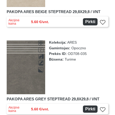
PAKOPA ARES BEIGE STEPTREAD 29,8X29,8 / VNT
Akcijinė
Pirkti
5.60 €/vnt.
kaina
Kolekcija:
ARES
Gamintojas:
Opoczno
Prekės ID:
OD708-035
Būsena:
Turime
PAKOPA ARES GREY STEPTREAD 29,8X29,8 / VNT
Akcijinė
Pirkti
5.60 €/vnt.
kaina