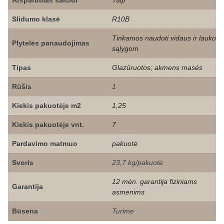
Atsparumas šalčiui
Taip
Slidumo klasė
R10B
Tinkamos naudoti vidaus ir lauko
Plytelės panaudojimas
sąlygom
Tipas
Glazūruotos; akmens masės
Rūšis
1
Kiekis pakuotėje m2
1,25
Kiekis pakuotėje vnt.
7
Pardavimo matmuo
pakuotė
Svoris
23,7 kg/pakuotė
12 mėn. garantija fiziniams
Garantija
asmenims
Būsena
Turime