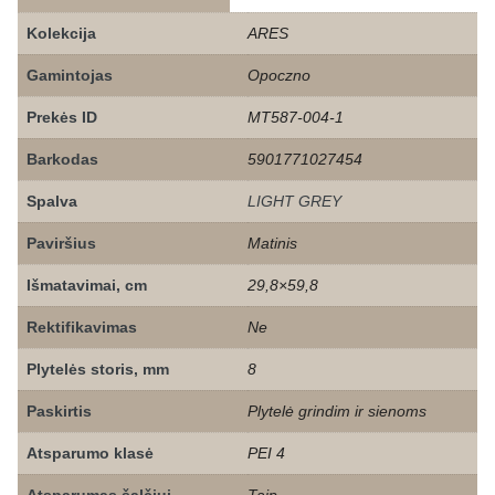
Kolekcija
ARES
Gamintojas
Opoczno
Prekės ID
MT587-004-1
Barkodas
5901771027454
Spalva
LIGHT GREY
Paviršius
Matinis
Išmatavimai, cm
29,8×59,8
Rektifikavimas
Ne
Plytelės storis, mm
8
Paskirtis
Plytelė grindim ir sienoms
Atsparumo klasė
PEI 4