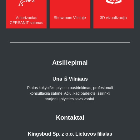
Autorizuotas
Showroom Vilniuje
3D vizualizacija
CERSANIT salonas
Atsiliepimai
Una iš Vilniaus
Platus kokybiškų plytelių pasirinkimas, profesionali
konsultacija salone. Ačiū, kad padėjote išsirinkti
svajonių plyteles savo voniai.
Kontaktai
Kingsbud Sp. z o.o. Lietuvos filialas