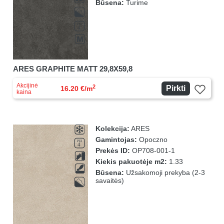
Būsena:
Turime
ARES GRAPHITE MATT 29,8X59,8
Akcijinė
2
Pirkti
16.20 €/m
kaina
Kolekcija:
ARES
Gamintojas:
Opoczno
Prekės ID:
OP708-001-1
Kiekis pakuotėje m2:
1.33
Būsena:
Užsakomoji prekyba (2-3
savaitės)