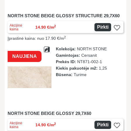
NORTH STONE BEIGE GLOSSY STRUCTURE 29,7X60
Akcijinė
2
Pirkti
14.90 €/m
kaina
2
Įprastinė kaina: nuo 17.90 €/m
Kolekcija:
NORTH STONE
Gamintojas:
Cersanit
NAUJIENA
Prekės ID:
NT871-002-1
Kiekis pakuotėje m2:
1,25
Būsena:
Turime
NORTH STONE BEIGE GLOSSY 29,7X60
Akcijinė
2
Pirkti
14.90 €/m
kaina