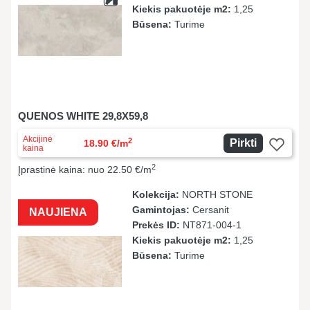
Kiekis pakuotėje m2:
1,25
Būsena:
Turime
QUENOS WHITE 29,8X59,8
Akcijinė
2
Pirkti
18.90 €/m
kaina
2
Įprastinė kaina: nuo 22.50 €/m
Kolekcija:
NORTH STONE
Gamintojas:
Cersanit
NAUJIENA
Prekės ID:
NT871-004-1
Kiekis pakuotėje m2:
1,25
Būsena:
Turime