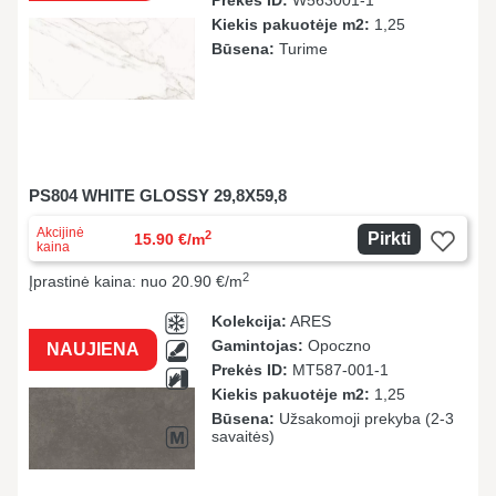
Prekės ID:
W563001-1
Kiekis pakuotėje m2:
1,25
Būsena:
Turime
PS804 WHITE GLOSSY 29,8X59,8
Akcijinė
2
Pirkti
15.90 €/m
kaina
2
Įprastinė kaina: nuo 20.90 €/m
Kolekcija:
ARES
Gamintojas:
Opoczno
NAUJIENA
Prekės ID:
MT587-001-1
Kiekis pakuotėje m2:
1,25
Būsena:
Užsakomoji prekyba (2-3
savaitės)