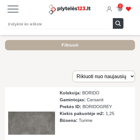
0
Filtruoti
Kolekcija:
BORIDO
Gamintojas:
Cersanit
Prekės ID:
BORIDOGREY
Kiekis pakuotėje m2:
1,25
Būsena:
Turime