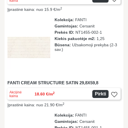
kaina
2
Įprastinė kaina: nuo 15.9 €/m
Kolekcija:
FANTI
Gamintojas:
Cersanit
Prekės ID:
NT1455-002-1
Kiekis pakuotėje m2:
1,25
Būsena:
Užsakomoji prekyba (2-3
sav.)
FANTI CREAM STRUCTURE SATIN 29,8X59,8
Akcijinė
2
Pirkti
18.60 €/m
kaina
2
Įprastinė kaina: nuo 21.90 €/m
Kolekcija:
FANTI
Gamintojas:
Cersanit
Prekės ID:
NT1455-001-1