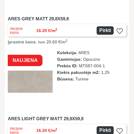
ARES GREY MATT 29,8X59,8
Akcijinė
2
Pirkti
16.20 €/m
kaina
2
Įprastinė kaina: nuo 20.60 €/m
Kolekcija:
ARES
Gamintojas:
Opoczno
NAUJIENA
Prekės ID:
MT587-004-1
Kiekis pakuotėje m2:
1,25
Būsena:
Turime
ARES LIGHT GREY MATT 29,8X59,8
Akcijinė
2
Pirkti
16.20 €/m
kaina