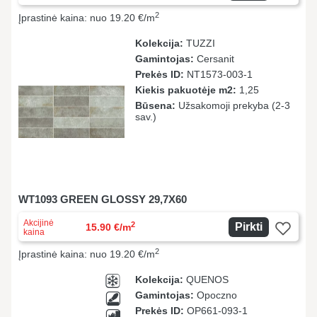
2
Įprastinė kaina: nuo 19.20 €/m
Kolekcija:
TUZZI
Gamintojas:
Cersanit
Prekės ID:
NT1573-003-1
Kiekis pakuotėje m2:
1,25
Būsena:
Užsakomoji prekyba (2-3
sav.)
WT1093 GREEN GLOSSY 29,7X60
Akcijinė
2
Pirkti
15.90 €/m
kaina
2
Įprastinė kaina: nuo 19.20 €/m
Kolekcija:
QUENOS
Gamintojas:
Opoczno
Prekės ID:
OP661-093-1