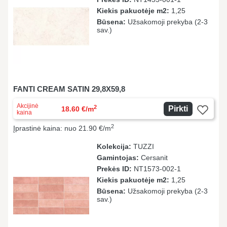
Kiekis pakuotėje m2:
1,25
Būsena:
Užsakomoji prekyba (2-3
sav.)
FANTI CREAM SATIN 29,8X59,8
Akcijinė
2
Pirkti
18.60 €/m
kaina
2
Įprastinė kaina: nuo 21.90 €/m
Kolekcija:
TUZZI
Gamintojas:
Cersanit
Prekės ID:
NT1573-002-1
Kiekis pakuotėje m2:
1,25
Būsena:
Užsakomoji prekyba (2-3
sav.)