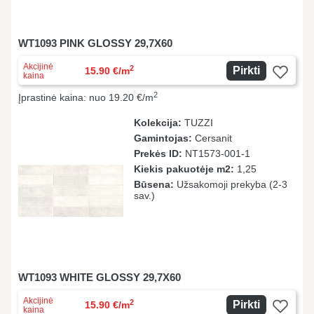
WT1093 PINK GLOSSY 29,7X60
Akcijinė
2
Pirkti
15.90 €/m
kaina
2
Įprastinė kaina: nuo 19.20 €/m
Kolekcija:
TUZZI
Gamintojas:
Cersanit
Prekės ID:
NT1573-001-1
Kiekis pakuotėje m2:
1,25
Būsena:
Užsakomoji prekyba (2-3
sav.)
WT1093 WHITE GLOSSY 29,7X60
Akcijinė
2
Pirkti
15.90 €/m
kaina