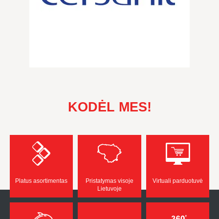
KODĖL MES!
Platus asortimentas
Pristatymas visoje
Virtuali parduotuvė
Lietuvoje