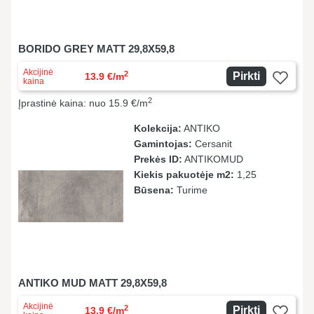
BORIDO GREY MATT 29,8X59,8
Akcijinė
2
Pirkti
13.9 €/m
kaina
2
Įprastinė kaina: nuo 15.9 €/m
Kolekcija:
ANTIKO
Gamintojas:
Cersanit
Prekės ID:
ANTIKOMUD
Kiekis pakuotėje m2:
1,25
Būsena:
Turime
ANTIKO MUD MATT 29,8X59,8
Akcijinė
2
Pirkti
13.9 €/m