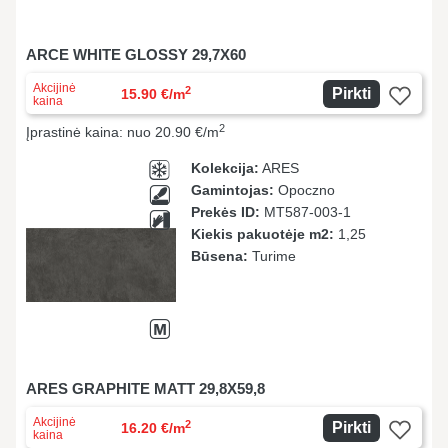
ARCE WHITE GLOSSY 29,7X60
Akcijinė
2
Pirkti
15.90 €/m
kaina
2
Įprastinė kaina: nuo 20.90 €/m
Kolekcija:
ARES
Gamintojas:
Opoczno
Prekės ID:
MT587-003-1
Kiekis pakuotėje m2:
1,25
Būsena:
Turime
ARES GRAPHITE MATT 29,8X59,8
Akcijinė
2
Pirkti
16.20 €/m
kaina