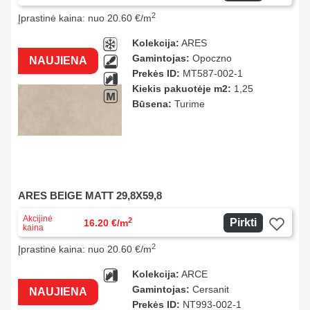
2
Įprastinė kaina: nuo 20.60 €/m
Kolekcija:
ARES
Gamintojas:
Opoczno
NAUJIENA
Prekės ID:
MT587-002-1
Kiekis pakuotėje m2:
1,25
Būsena:
Turime
ARES BEIGE MATT 29,8X59,8
Akcijinė
2
Pirkti
16.20 €/m
kaina
2
Įprastinė kaina: nuo 20.60 €/m
Kolekcija:
ARCE
Gamintojas:
Cersanit
NAUJIENA
Prekės ID:
NT993-002-1