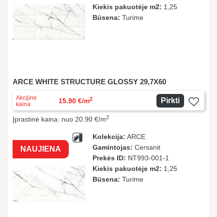
Kiekis pakuotėje m2:
1,25
Būsena:
Turime
ARCE WHITE STRUCTURE GLOSSY 29,7X60
Akcijinė
2
Pirkti
15.90 €/m
kaina
2
Įprastinė kaina: nuo 20.90 €/m
Kolekcija:
ARCE
Gamintojas:
Cersanit
NAUJIENA
Prekės ID:
NT993-001-1
Kiekis pakuotėje m2:
1,25
Būsena:
Turime