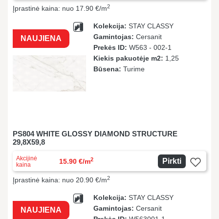
2
Įprastinė kaina: nuo 17.90 €/m
Kolekcija:
STAY CLASSY
Gamintojas:
Cersanit
NAUJIENA
Prekės ID:
W563 - 002-1
Kiekis pakuotėje m2:
1,25
Būsena:
Turime
PS804 WHITE GLOSSY DIAMOND STRUCTURE
29,8X59,8
Akcijinė
2
Pirkti
15.90 €/m
kaina
2
Įprastinė kaina: nuo 20.90 €/m
Kolekcija:
STAY CLASSY
Gamintojas:
Cersanit
NAUJIENA