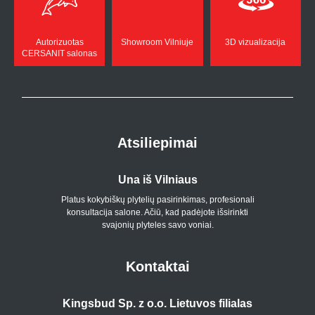
Autorizuotas
Showroom Vilniuje
3D vizualizacija
CERSANIT salonas
Atsiliepimai
Una iš Vilniaus
Platus kokybiškų plytelių pasirinkimas, profesionali
konsultacija salone. Ačiū, kad padėjote išsirinkti
p
svajonių plyteles savo voniai.
Kontaktai
Kingsbud Sp. z o.o. Lietuvos filialas