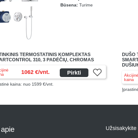
Būsena:
Turime
TINKINIS TERMOSTATINIS KOMPLEKTAS
DUŠO 
ARTCONTROL 310, 3 PADĖČIŲ, CHROMAS
SMART
DUŠIU
ijinė
1062 €/vnt.
Pirkti
na
Akcijin
kaina
stinė kaina: nuo 1599 €/vnt.
Įprastin
i apie
Užsisakykite