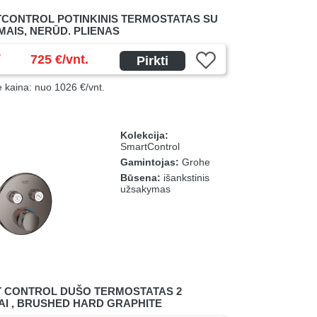
CONTROL POTINKINIS TERMOSTATAS SU
IMAIS, NERŪD. PLIENAS
ė
725 €/vnt.
Pirkti
ė kaina: nuo 1026 €/vnt.
Kolekcija:
SmartControl
Gamintojas:
Grohe
Būsena:
išankstinis
užsakymas
 CONTROL DUŠO TERMOSTATAS 2
MAI , BRUSHED HARD GRAPHITE