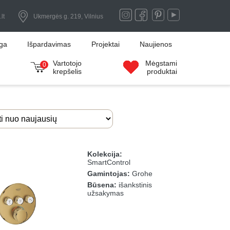
lt
Ukmergės g. 219, Vilnius
uga
Išpardavimas
Projektai
Naujienos
Vartotojo
Mėgstami
0
krepšelis
produktai
Kolekcija:
SmartControl
Gamintojas:
Grohe
Būsena:
išankstinis
užsakymas