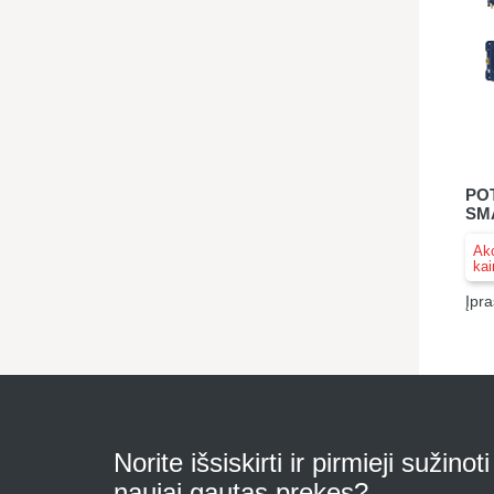
PO
SM
Akc
kai
Įpra
Norite išsiskirti ir pirmieji sužinot
naujai gautas prekes?