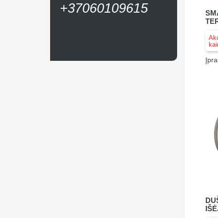
+37060109615
SM
TE
Akc
kai
Įpra
DU
IŠĖ