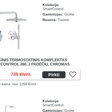
Kolekcija:
SmartControl
Gamintojas:
Grohe
Būsena:
Turime
KINIS TERMOSTATINIS KOMPLEKTAS
CONTROL 260, 2 PADĖČIŲ, CHROMAS
ė
735 €/vnt.
Pirkti
ė kaina: nuo 1255 €/vnt.
Kolekcija:
SmartControl
Gamintojas:
Grohe