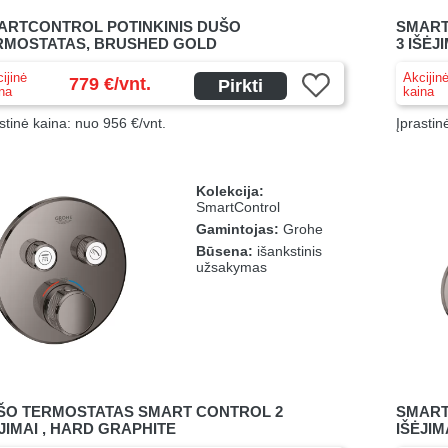
ARTCONTROL POTINKINIS DUŠO
SMART
RMOSTATAS, BRUSHED GOLD
3 IŠĖJ
ijinė
Akcijin
779 €/vnt.
Pirkti
na
kaina
stinė kaina: nuo 956 €/vnt.
Įprastin
Kolekcija:
SmartControl
Gamintojas:
Grohe
Būsena:
išankstinis
užsakymas
ŠO TERMOSTATAS SMART CONTROL 2
SMART
JIMAI , HARD GRAPHITE
IŠĖJI