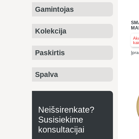
Gamintojas
SM
MA
Kolekcija
Akc
kai
Paskirtis
Įpra
Spalva
Neišsirenkate?
Susisiekime
konsultacijai