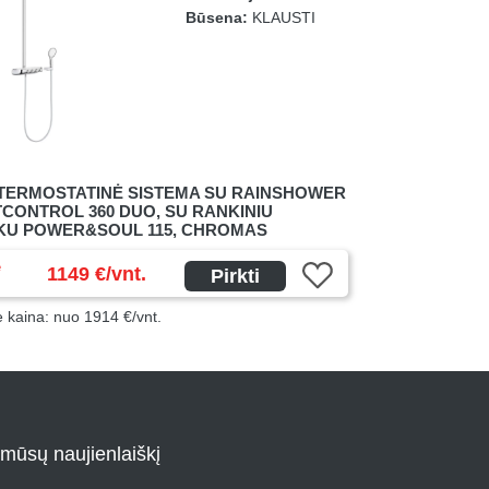
Būsena:
KLAUSTI
TERMOSTATINĖ SISTEMA SU RAINSHOWER
CONTROL 360 DUO, SU RANKINIU
KU POWER&SOUL 115, CHROMAS
ė
1149 €/vnt.
Pirkti
ė kaina: nuo 1914 €/vnt.
 mūsų naujienlaiškį