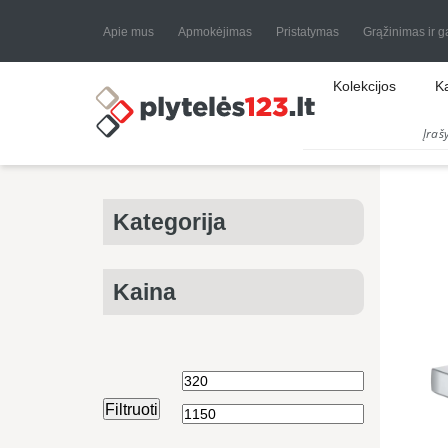
Apie mus
Apmokėjimas
Pristatymas
Grąžinimas ir g
Kolekcijos
K
Kategorija
Kaina
Min
Maks
Filtruoti
kaina
kaina