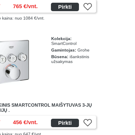
ė
765 €/vnt.
Pirkti
ė kaina: nuo 1084 €/vnt.
Kolekcija:
SmartControl
Gamintojas:
Grohe
Būsena:
išankstinis
užsakymas
KINIS SMARTCONTROL MAIŠYTUVAS 3-JŲ
JŲ .
ė
456 €/vnt.
Pirkti
ė kaina: nuo 647 €/vnt.