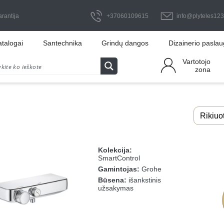
arantija
+37060109615
info@plyteles123.
atalogai
Santechnika
Grindų dangos
Dizainerio pasla
Vartotojo
zona
Kolekcija:
SmartControl
Gamintojas:
Grohe
Būsena:
išankstinis
užsakymas