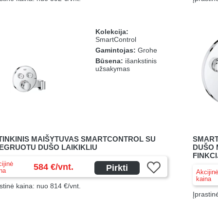
Kolekcija:
SmartControl
Gamintojas:
Grohe
Būsena:
išankstinis
užsakymas
TINKINIS MAIŠYTUVAS SMARTCONTROL SU
SMART
TEGRUOTU DUŠO LAIKIKLIU
DUŠO M
FINKC
ijinė
584 €/vnt.
Pirkti
na
Akcijin
kaina
stinė kaina: nuo 814 €/vnt.
Įprastin