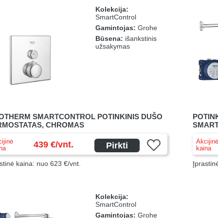
Kolekcija:
SmartControl
Gamintojas:
Grohe
Būsena:
išankstinis
užsakymas
OTHERM SMARTCONTROL POTINKINIS DUŠO
POTIN
RMOSTATAS, CHROMAS
SMART
ijinė
Akcijin
439 €/vnt.
Pirkti
na
kaina
stinė kaina: nuo 623 €/vnt.
Įprastin
Kolekcija:
SmartControl
Gamintojas:
Grohe