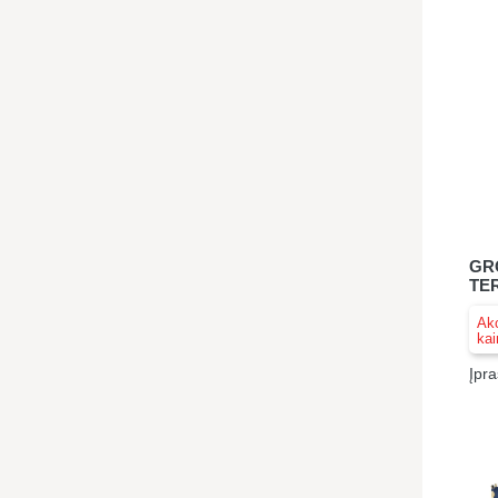
GR
TE
Akc
kai
Įpra