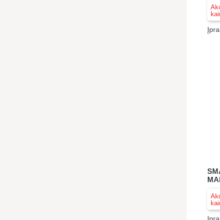
Akc
kai
Įpra
SM
MA
Akc
kai
Įpra