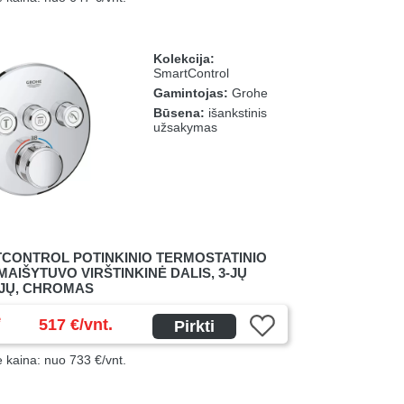
Kolekcija:
SmartControl
Gamintojas:
Grohe
Būsena:
išankstinis
užsakymas
CONTROL POTINKINIO TERMOSTATINIO
AIŠYTUVO VIRŠTINKINĖ DALIS, 3-JŲ
IJŲ, CHROMAS
ė
517 €/vnt.
Pirkti
ė kaina: nuo 733 €/vnt.