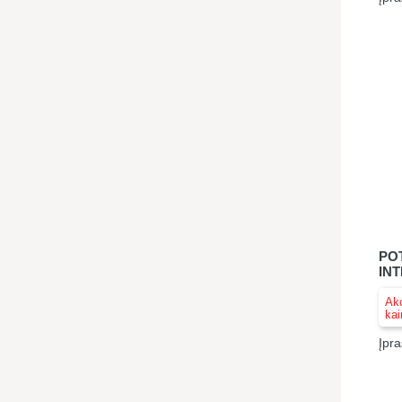
PO
IN
Akc
kai
Įpra