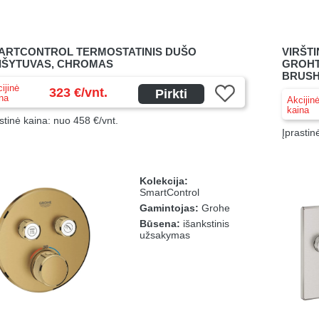
ARTCONTROL TERMOSTATINIS DUŠO
VIRŠT
IŠYTUVAS, CHROMAS
GROHT
BRUSH
ijinė
323 €/vnt.
Pirkti
na
Akcijin
kaina
stinė kaina: nuo 458 €/vnt.
Įprastin
Kolekcija:
SmartControl
Gamintojas:
Grohe
Būsena:
išankstinis
užsakymas