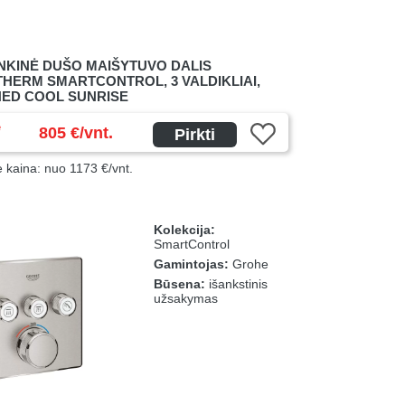
INKINĖ DUŠO MAIŠYTUVO DALIS
HERM SMARTCONTROL, 3 VALDIKLIAI,
ED COOL SUNRISE
ė
805 €/vnt.
Pirkti
ė kaina: nuo 1173 €/vnt.
Kolekcija:
SmartControl
Gamintojas:
Grohe
Būsena:
išankstinis
užsakymas