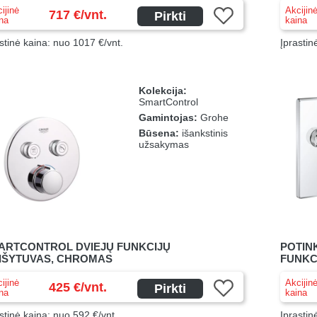
ijinė
Akcijin
717 €/vnt.
Pirkti
na
kaina
stinė kaina: nuo 1017 €/vnt.
Įprastin
Kolekcija:
SmartControl
Gamintojas:
Grohe
Būsena:
išankstinis
užsakymas
ARTCONTROL DVIEJŲ FUNKCIJŲ
POTIN
IŠYTUVAS, CHROMAS
FUNKCI
ijinė
Akcijin
425 €/vnt.
Pirkti
na
kaina
stinė kaina: nuo 592 €/vnt.
Įprastin