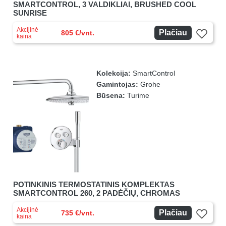
SMARTCONTROL, 3 VALDIKLIAI, BRUSHED COOL
SUNRISE
Akcijinė
Plačiau
805 €/vnt.
kaina
Kolekcija:
SmartControl
Gamintojas:
Grohe
Būsena:
Turime
POTINKINIS TERMOSTATINIS KOMPLEKTAS
SMARTCONTROL 260, 2 PADĖČIŲ, CHROMAS
Akcijinė
Plačiau
735 €/vnt.
kaina