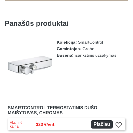
Panašūs produktai
Kolekcija:
SmartControl
Gamintojas:
Grohe
Būsena:
išankstinis užsakymas
SMARTCONTROL TERMOSTATINIS DUŠO
MAIŠYTUVAS, CHROMAS
Akcijinė
Plačiau
323 €/vnt.
kaina