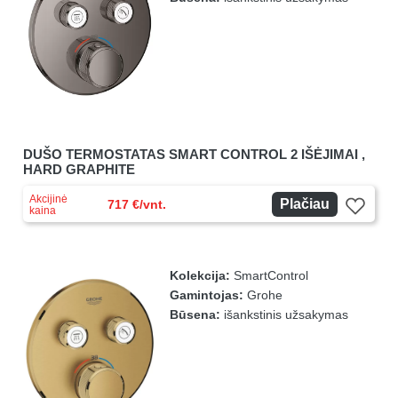
DUŠO TERMOSTATAS SMART CONTROL 2 IŠĖJIMAI ,
HARD GRAPHITE
Akcijinė
Plačiau
717 €/vnt.
kaina
Kolekcija:
SmartControl
Gamintojas:
Grohe
Būsena:
išankstinis užsakymas