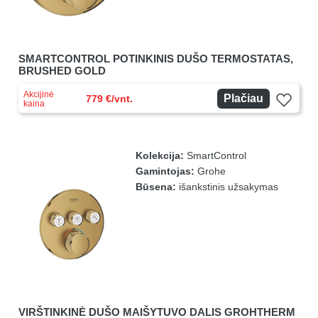
SMARTCONTROL POTINKINIS DUŠO TERMOSTATAS,
BRUSHED GOLD
Akcijinė
Plačiau
779 €/vnt.
kaina
Kolekcija:
SmartControl
Gamintojas:
Grohe
Būsena:
išankstinis užsakymas
VIRŠTINKINĖ DUŠO MAIŠYTUVO DALIS GROHTHERM