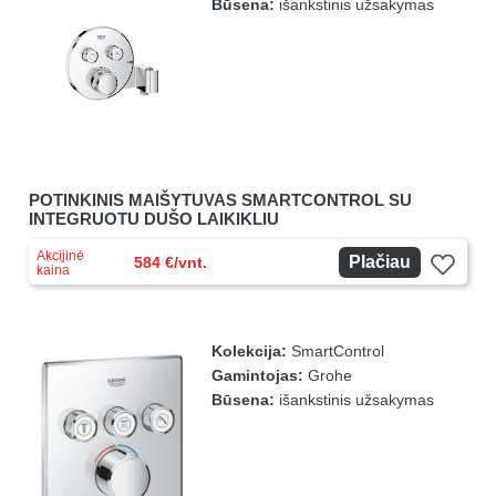
Būsena:
išankstinis užsakymas
POTINKINIS MAIŠYTUVAS SMARTCONTROL SU
INTEGRUOTU DUŠO LAIKIKLIU
Akcijinė
Plačiau
584 €/vnt.
kaina
Kolekcija:
SmartControl
Gamintojas:
Grohe
Būsena:
išankstinis užsakymas