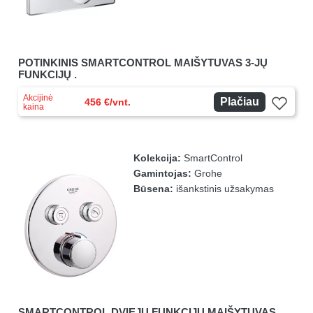
POTINKINIS SMARTCONTROL MAIŠYTUVAS 3-JŲ
FUNKCIJŲ .
Akcijinė
Plačiau
456 €/vnt.
kaina
Kolekcija:
SmartControl
Gamintojas:
Grohe
Būsena:
išankstinis užsakymas
SMARTCONTROL DVIEJŲ FUNKCIJŲ MAIŠYTUVAS,