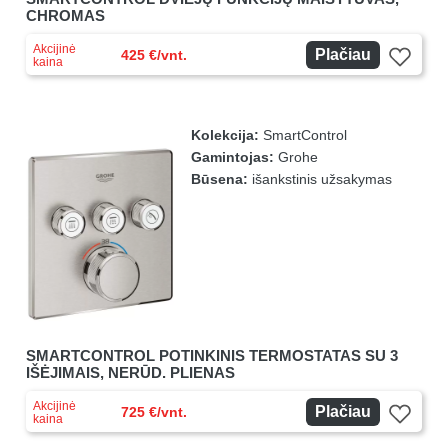
CHROMAS
Akcijinė
Plačiau
425 €/vnt.
kaina
Kolekcija:
SmartControl
Gamintojas:
Grohe
Būsena:
išankstinis užsakymas
SMARTCONTROL POTINKINIS TERMOSTATAS SU 3
IŠĖJIMAIS, NERŪD. PLIENAS
Akcijinė
Plačiau
725 €/vnt.
kaina