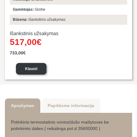
Gamintojas:
Grohe
Būsena:
išankstinis užsakymas
Išankstinis užsakymas
Original
Current
517,00
€
price
price
was:
is:
733,00
€
733,00€.
517,00€.
Klausti
Aprašymas
Papildoma informacija
Potinkinis termostatinis vonios/dušo maišytuvas be
potinkinės dalies ( reikalinga pot.d.35600000 )