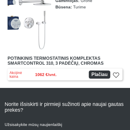
Gamintojas:
Grohe
Būsena:
Turime
POTINKINIS TERMOSTATINIS KOMPLEKTAS
SMARTCONTROL 310, 3 PADĖČIŲ, CHROMAS
Akcijinė
Plačiau
1062 €/vnt.
kaina
Norite išsiskirti ir pirmieji sužinoti apie naujai gautas
prekes?
Užsisakykite mūsų naujienlaiškį