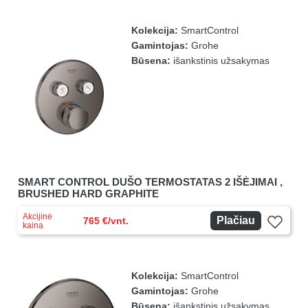
Kolekcija:
SmartControl
Gamintojas:
Grohe
Būsena:
išankstinis užsakymas
SMART CONTROL DUŠO TERMOSTATAS 2 IŠĖJIMAI ,
BRUSHED HARD GRAPHITE
Akcijinė
Plačiau
765 €/vnt.
kaina
Kolekcija:
SmartControl
Gamintojas:
Grohe
Būsena:
išankstinis užsakymas