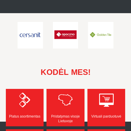
KODĖL MES!
Platus asortimentas
Pristatymas visoje
Virtuali parduotuvė
Lietuvoje