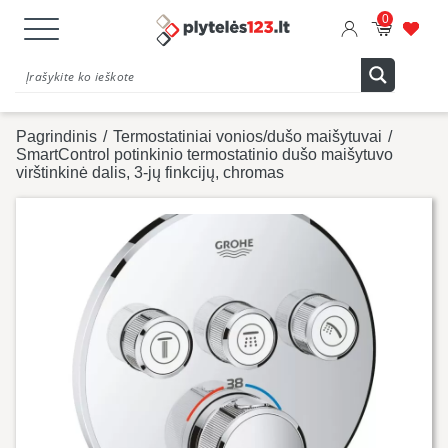
0
Pagrindinis
/
Termostatiniai vonios/dušo maišytuvai
/
SmartControl potinkinio termostatinio dušo maišytuvo
virštinkinė dalis, 3-jų finkcijų, chromas