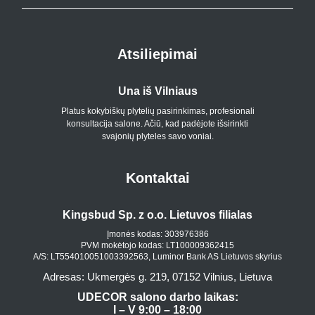
Atsiliepimai
Una iš Vilniaus
Platus kokybiškų plytelių pasirinkimas, profesionali
konsultacija salone. Ačiū, kad padėjote išsirinkti
svajonių plyteles savo voniai.
Kontaktai
Kingsbud Sp. z o.o. Lietuvos filialas
Įmonės kodas: 303976386
PVM mokėtojo kodas: LT100009362415
A/S: LT554010051003392563, Luminor Bank AS Lietuvos skyrius
Adresas: Ukmergės g. 219, 07152 Vilnius, Lietuva
UDECOR salono darbo laikas:
I – V 9:00 – 18:00