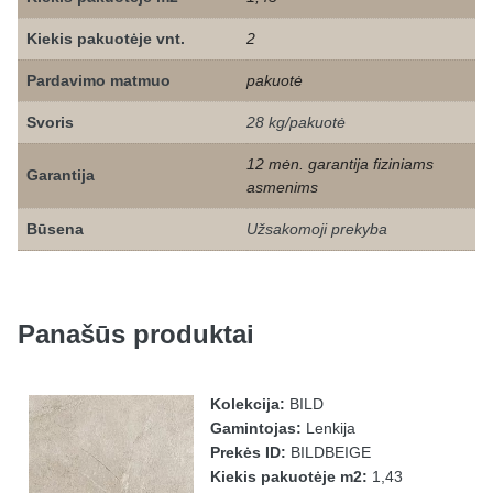
Kiekis pakuotėje vnt.
2
Pardavimo matmuo
pakuotė
Svoris
28 kg/pakuotė
12 mėn. garantija fiziniams
Garantija
asmenims
Būsena
Užsakomoji prekyba
Panašūs produktai
Kolekcija:
BILD
Gamintojas:
Lenkija
Prekės ID:
BILDBEIGE
Kiekis pakuotėje m2:
1,43