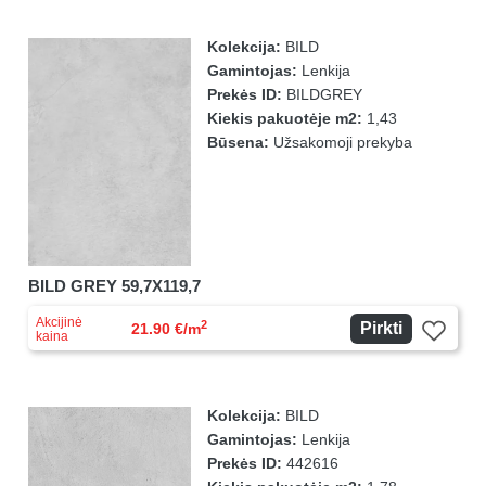
Kolekcija:
BILD
Gamintojas:
Lenkija
Prekės ID:
BILDGREY
Kiekis pakuotėje m2:
1,43
Būsena:
Užsakomoji prekyba
BILD GREY 59,7X119,7
Akcijinė
2
Pirkti
21.90 €/m
kaina
Kolekcija:
BILD
Gamintojas:
Lenkija
Prekės ID:
442616