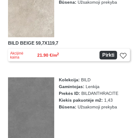
Būsena:
Užsakomoji prekyba
BILD BEIGE 59,7X119,7
Akcijinė
2
Pirkti
21.90 €/m
kaina
Kolekcija:
BILD
Gamintojas:
Lenkija
Prekės ID:
BILDANTHRACITE
Kiekis pakuotėje m2:
1,43
Būsena:
Užsakomoji prekyba