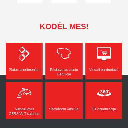
KODĖL MES!
Platus asortimentas
Pristatymas visoje
Virtuali parduotuvė
Lietuvoje
Autorizuotas
Showroom Vilniuje
3D vizualizacija
CERSANIT salonas