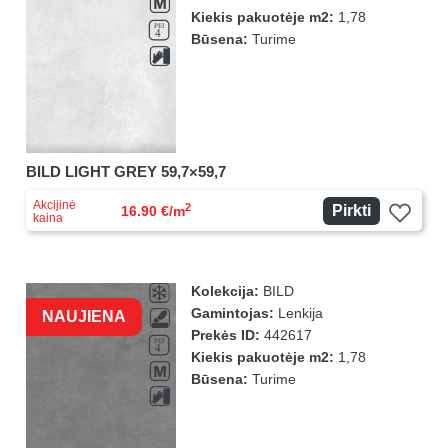
Kiekis pakuotėje m2:
1,78
Būsena:
Turime
BILD LIGHT GREY 59,7×59,7
Akcijinė
2
Pirkti
16.90 €/m
kaina
Kolekcija:
BILD
Gamintojas:
Lenkija
NAUJIENA
Prekės ID:
442617
Kiekis pakuotėje m2:
1,78
Būsena:
Turime