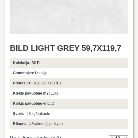
BILD LIGHT GREY 59,7X119,7
Kolekcija:
BILD
Gamintojas:
Lenkija
Prekės ID:
BILDLIGHTGREY
Kiekis pakuotėje m2:
1,43
Kiekis pakuotėje vnt.:
2
Svoris:
28 kg/pakuotė
Būsena:
Užsakomoji prekyba
Reikalingas kiekis (m2)