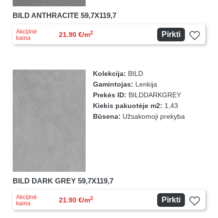
BILD ANTHRACITE 59,7X119,7
Akcijinė
2
Pirkti
21.90 €/m
kaina
Kolekcija:
BILD
Gamintojas:
Lenkija
Prekės ID:
BILDDARKGREY
Kiekis pakuotėje m2:
1,43
Būsena:
Užsakomoji prekyba
BILD DARK GREY 59,7X119,7
Akcijinė
2
Pirkti
21.90 €/m
kaina