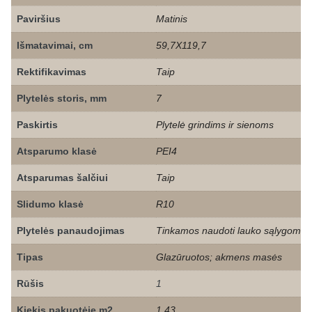
Paviršius
Matinis
Išmatavimai, cm
59,7X119,7
Rektifikavimas
Taip
Plytelės storis, mm
7
Paskirtis
Plytelė grindims ir sienoms
Atsparumo klasė
PEI4
Atsparumas šalčiui
Taip
Slidumo klasė
R10
Plytelės panaudojimas
Tinkamos naudoti lauko sąlygom
Tipas
Glazūruotos; akmens masės
Rūšis
1
Kiekis pakuotėje m2
1,43