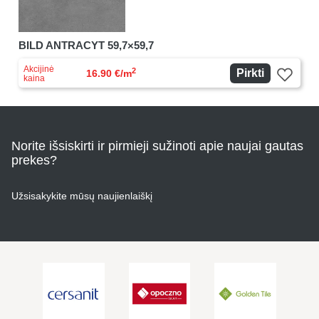
BILD ANTRACYT 59,7×59,7
Akcijinė
2
Pirkti
16.90 €/m
kaina
Norite išsiskirti ir pirmieji sužinoti apie naujai gautas
prekes?
Užsisakykite mūsų naujienlaiškį