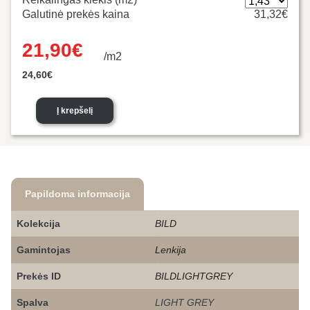
Galutinė prekės kaina
31,32€
21,90
€
/m2
Original
Current
24,60
€
price was:
price is:
24,60€.
21,90€.
Į krepšelį
Papildoma informacija
Kolekcija
BILD
Gamintojas
Lenkija
Prekės ID
BILDLIGHTGREY
Spalva
LIGHT GREY