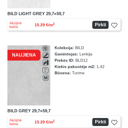
BILD LIGHT GREY 29,7×59,7
Akcijinė
2
Pirkti
15.29 €/m
kaina
Kolekcija:
BILD
Gamintojas:
Lenkija
NAUJIENA
Prekės ID:
BLD12
Kiekis pakuotėje m2:
1,42
Būsena:
Turime
BILD GREY 29,7×59,7
Akcijinė
2
Pirkti
15.29 €/m
kaina