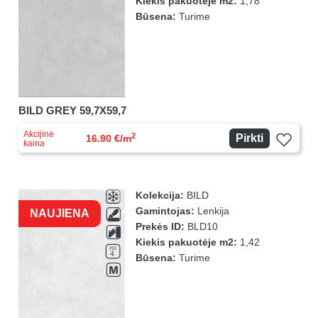
Kiekis pakuotėje m2:
1,78
Būsena:
Turime
BILD GREY 59,7X59,7
Akcijinė
2
Pirkti
16.90 €/m
kaina
Kolekcija:
BILD
Gamintojas:
Lenkija
NAUJIENA
Prekės ID:
BLD10
Kiekis pakuotėje m2:
1,42
Būsena:
Turime