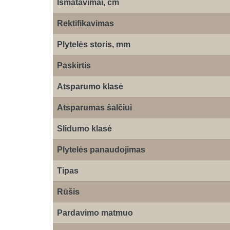
Išmatavimai, cm
Rektifikavimas
Plytelės storis, mm
Paskirtis
Atsparumo klasė
Atsparumas šalčiui
Slidumo klasė
Plytelės panaudojimas
Tipas
Rūšis
Pardavimo matmuo