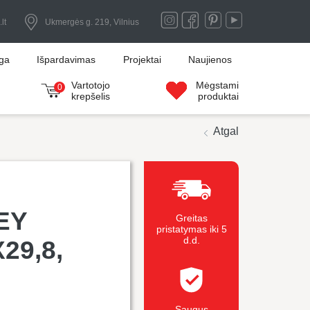
lt
Ukmergės g. 219, Vilnius
uga
Išpardavimas
Projektai
Naujienos
Vartotojo
Mėgstami
0
krepšelis
produktai
Atgal
EY
Greitas
pristatymas iki 5
d.d.
29,8,
Saugus