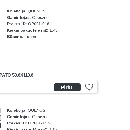
Kolekcija:
QUENOS
Gamintojas:
Opoczno
Prekės ID:
OP661-018-1
Kiekis pakuotėje m2:
1,43
Būsena:
Turime
ATO 59,8X119,8
Pirkti
Kolekcija:
QUENOS
Gamintojas:
Opoczno
Prekės ID:
OP661-142-1
Kiekis pakuotėje m2:
1,07