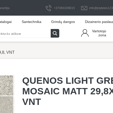
arantija
+37060109615
info@plyteles123.
atalogai
Santechnika
Grindų dangos
Dizainerio pasla
Vartotojo
zona
,8, VNT
QUENOS LIGHT GR
MOSAIC MATT 29,8X
VNT