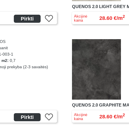
QUENOS 2.0 LIGHT GREY M
Akcijinė
2
28.60 €/m
Pirkti
kaina
OS
anit
-003-1
e m2:
0,7
ji prekyba (2-3 savaitės)
QUENOS 2.0 GRAPHITE MAT
Akcijinė
2
28.60 €/m
Pirkti
kaina