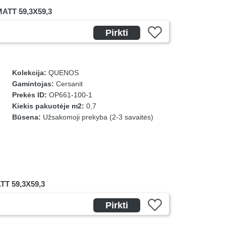
ATT 59,3X59,3
Pirkti
Kolekcija:
QUENOS
Gamintojas:
Cersanit
Prekės ID:
OP661-100-1
Kiekis pakuotėje m2:
0,7
Būsena:
Užsakomoji prekyba (2-3 savaitės)
T 59,3X59,3
Pirkti