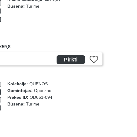
Būsena:
Turime
59,8
Pirkti
Kolekcija:
QUENOS
Gamintojas:
Opoczno
Prekės ID:
OD661-094
Būsena:
Turime