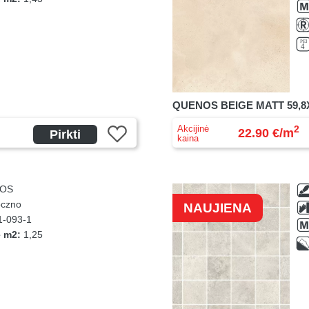
QUENOS BEIGE MATT 59,8X
Akcijinė
2
22.90 €/m
Pirkti
kaina
OS
czno
NAUJIENA
-093-1
e m2:
1,25