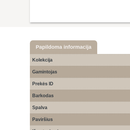
Papildoma informacija
Kolekcija
Gamintojas
Prekės ID
Barkodas
Spalva
Paviršius