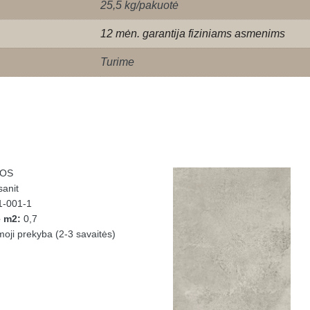
25,5 kg/pakuotė
12 mėn. garantija fiziniams asmenims
Turime
OS
anit
-001-1
e m2:
0,7
ji prekyba (2-3 savaitės)