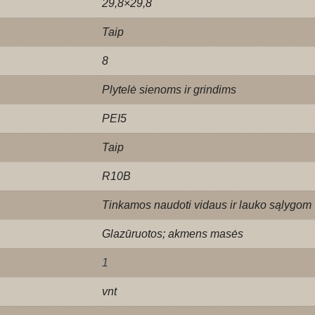
29,8×29,8
Taip
8
Plytelė sienoms ir grindims
PEI5
Taip
R10B
Tinkamos naudoti vidaus ir lauko sąlygom
Glazūruotos; akmens masės
1
vnt