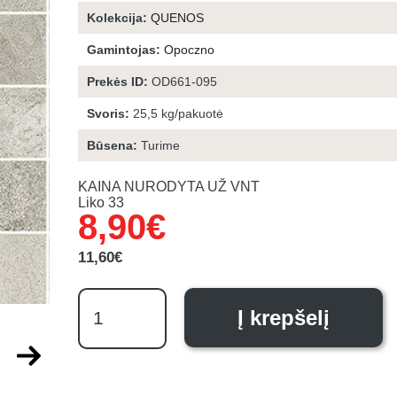
Kolekcija:
QUENOS
Gamintojas:
Opoczno
Prekės ID:
OD661-095
Svoris:
25,5 kg/pakuotė
Būsena:
Turime
KAINA NURODYTA UŽ VNT
Liko 33
8,90
€
Original
Current
price
price
was:
is:
11,60
€
11,60€.
8,90€.
produkto
kiekis:
Į krepšelį
QUENOS
LIGHT
GREY
MOSAIC
MATT