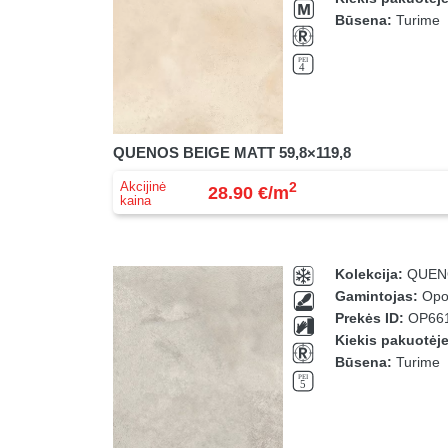
Būsena:
Turime
QUENOS BEIGE MATT 59,8×119,8
Akcijinė
2
28.90 €/m
kaina
Kolekcija:
QUEN
Gamintojas:
Opo
Prekės ID:
OP661
Kiekis pakuotėj
Būsena:
Turime