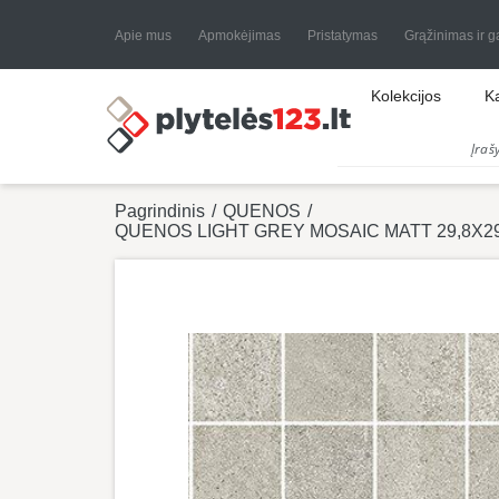
Apie mus
Apmokėjimas
Pristatymas
Grąžinimas ir g
Kolekcijos
K
Pagrindinis
/
QUENOS
/
QUENOS LIGHT GREY MOSAIC MATT 29,8X29