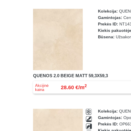
Kolekcija:
QUEN
Gamintojas:
Cers
Prekės ID:
NT143
Kiekis pakuotėj
Būsena:
Užsakomo
QUENOS 2.0 BEIGE MATT 59,3X59,3
Akcijinė
2
28.60 €/m
kaina
Kolekcija:
QUEN
Gamintojas:
Opo
Prekės ID:
OP661
Kiekis pakuotėj