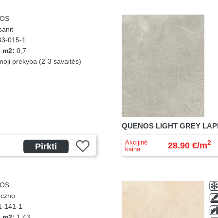
OS
anit
3-015-1
e m2:
0,7
ji prekyba (2-3 savaitės)
QUENOS LIGHT GREY LAPP
Akcijinė
2
28.90 €/m
Pirkti
kaina
OS
czno
-141-1
e m2:
1,43