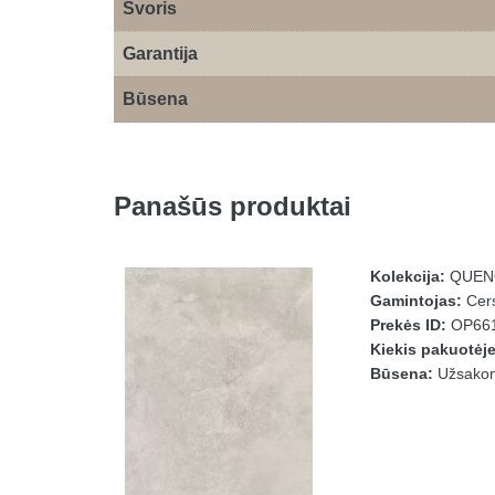
Svoris
Garantija
Būsena
Panašūs produktai
Kolekcija:
QUEN
Gamintojas:
Cers
Prekės ID:
OP661
Kiekis pakuotėj
Būsena:
Užsakomo