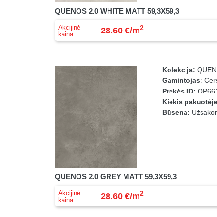
QUENOS 2.0 WHITE MATT 59,3X59,3
Akcijinė
2
28.60 €/m
kaina
Kolekcija:
QUEN
Gamintojas:
Cers
Prekės ID:
OP661
Kiekis pakuotėj
Būsena:
Užsakomo
QUENOS 2.0 GREY MATT 59,3X59,3
Akcijinė
2
28.60 €/m
kaina