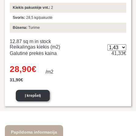
Kiekis pakuotėje vnt.:
2
Svoris:
28,5 kg/pakuotė
Būsena:
Turime
12.87 sq m in stock
Reikalingas kiekis (m2)
Galutinė prekės kaina
41,33€
28,90
€
/m2
Original
Current
31,90
€
price was:
price is:
31,90€.
28,90€.
Į krepšelį
Papildoma informacija