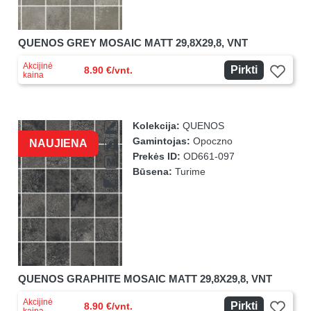
QUENOS GREY MOSAIC MATT 29,8X29,8, VNT
Akcijinė
Pirkti
8.90 €/vnt.
kaina
Kolekcija:
QUENOS
Gamintojas:
Opoczno
NAUJIENA
Prekės ID:
OD661-097
Būsena:
Turime
QUENOS GRAPHITE MOSAIC MATT 29,8X29,8, VNT
Akcijinė
Pirkti
8.90 €/vnt.