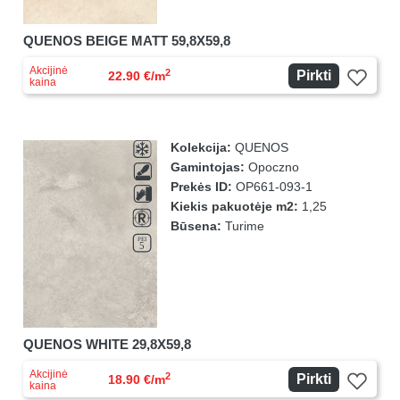
QUENOS BEIGE MATT 59,8X59,8
Akcijinė
2
Pirkti
22.90 €/m
kaina
Kolekcija:
QUENOS
Gamintojas:
Opoczno
Prekės ID:
OP661-093-1
Kiekis pakuotėje m2:
1,25
Būsena:
Turime
QUENOS WHITE 29,8X59,8
Akcijinė
2
Pirkti
18.90 €/m
kaina