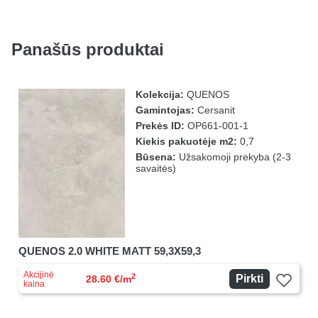
Panašūs produktai
Kolekcija:
QUENOS
Gamintojas:
Cersanit
Prekės ID:
OP661-001-1
Kiekis pakuotėje m2:
0,7
Būsena:
Užsakomoji prekyba (2-3
savaitės)
QUENOS 2.0 WHITE MATT 59,3X59,3
Akcijinė
2
Pirkti
28.60 €/m
kaina