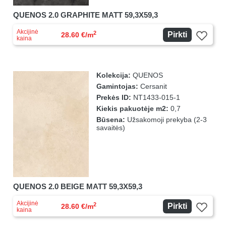
QUENOS 2.0 GRAPHITE MATT 59,3X59,3
Akcijinė
2
Pirkti
28.60 €/m
kaina
Kolekcija:
QUENOS
Gamintojas:
Cersanit
Prekės ID:
NT1433-015-1
Kiekis pakuotėje m2:
0,7
Būsena:
Užsakomoji prekyba (2-3
savaitės)
QUENOS 2.0 BEIGE MATT 59,3X59,3
Akcijinė
2
Pirkti
28.60 €/m
kaina