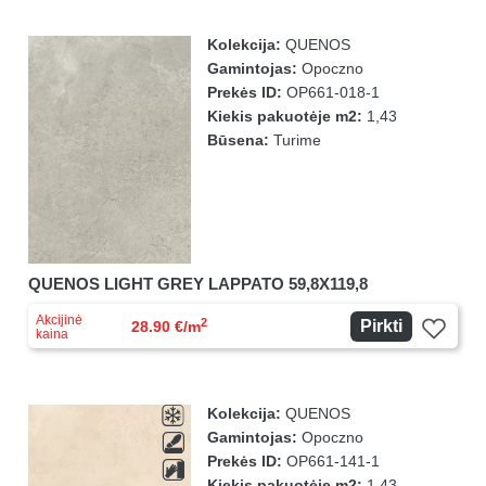
Kolekcija:
QUENOS
Gamintojas:
Opoczno
Prekės ID:
OP661-018-1
Kiekis pakuotėje m2:
1,43
Būsena:
Turime
QUENOS LIGHT GREY LAPPATO 59,8X119,8
Akcijinė
2
Pirkti
28.90 €/m
kaina
Kolekcija:
QUENOS
Gamintojas:
Opoczno
Prekės ID:
OP661-141-1
Kiekis pakuotėje m2:
1,43