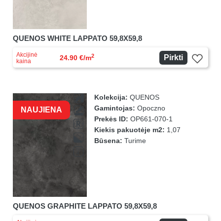
QUENOS WHITE LAPPATO 59,8X59,8
Akcijinė
2
Pirkti
24.90 €/m
kaina
Kolekcija:
QUENOS
Gamintojas:
Opoczno
NAUJIENA
Prekės ID:
OP661-070-1
Kiekis pakuotėje m2:
1,07
Būsena:
Turime
QUENOS GRAPHITE LAPPATO 59,8X59,8