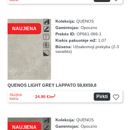
kaina
Kolekcija:
QUENOS
Gamintojas:
Opoczno
NAUJIENA
Prekės ID:
OP661-066-1
Kiekis pakuotėje m2:
1,07
Būsena:
Užsakomoji prekyba (2-3
savaitės)
QUENOS LIGHT GREY LAPPATO 59,8X59,8
Akcijinė
2
Pirkti
24.90 €/m
kaina
Kolekcija:
QUENOS
Gamintojas:
Opoczno
NAUJIENA