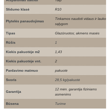
Atsparumas šalčiui
Taip
Slidumo klasė
R10
Tinkamos naudoti vidaus ir lauko
Plytelės panaudojimas
sąlygom
Tipas
Glazūruotos; akmens masės
Rūšis
1
Kiekis pakuotėje m2
1,43
Kiekis pakuotėje vnt.
2
Pardavimo matmuo
pakuotė
Svoris
28,5 kg/pakuotė
12 mėn. garantija fiziniams
Garantija
asmenims
Būsena
Turime