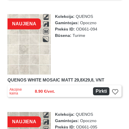
Kolekcija:
QUENOS
Gamintojas:
Opoczno
NAUJIENA
Prekės ID:
OD661-094
Būsena:
Turime
QUENOS WHITE MOSAIC MATT 29,8X29,8, VNT
Akcijinė
Pirkti
8.90 €/vnt.
kaina
Kolekcija:
QUENOS
Gamintojas:
Opoczno
NAUJIENA
Prekės ID:
OD661-095