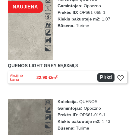
Gamintojas:
Opoczno
NAUJIENA
Prekės ID:
OP661-065-1
Kiekis pakuotėje m2:
1.07
Būsena:
Turime
QUENOS LIGHT GREY 59,8X59,8
Akcijinė
2
Pirkti
22.90 €/m
kaina
Kolekcija:
QUENOS
Gamintojas:
Opoczno
Prekės ID:
OP661-019-1
Kiekis pakuotėje m2:
1.43
Būsena:
Turime