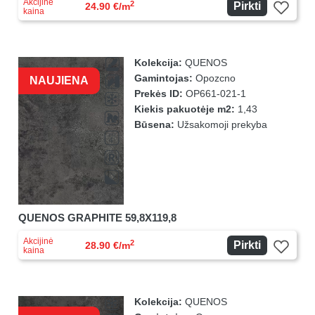
Akcijinė
2
Pirkti
24.90 €/m
kaina
Kolekcija:
QUENOS
Gamintojas:
Opozcno
NAUJIENA
Prekės ID:
OP661-021-1
Kiekis pakuotėje m2:
1,43
Būsena:
Užsakomoji prekyba
QUENOS GRAPHITE 59,8X119,8
Akcijinė
2
Pirkti
28.90 €/m
kaina
Kolekcija:
QUENOS