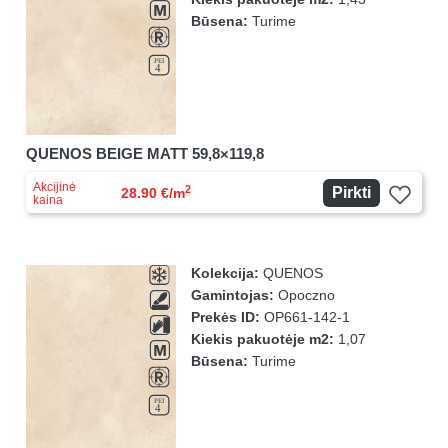
Būsena:
Turime
QUENOS BEIGE MATT 59,8×119,8
Akcijinė
2
Pirkti
28.90 €/m
kaina
Kolekcija:
QUENOS
Gamintojas:
Opoczno
Prekės ID:
OP661-142-1
Kiekis pakuotėje m2:
1,07
Būsena:
Turime