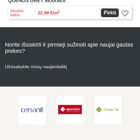
QUENOS GREY 59,8X59,8
Akcijinė
2
Pirkti
22.90 €/m
kaina
Norite išsiskirti ir pirmieji sužinoti apie naujai gautas
prekes?
Užsisakykite mūsų naujienlaiškį