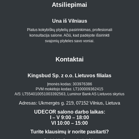
Atsiliepimai
Una iš Vilniaus
Platus kokybiškų plytelių pasirinkimas, profesionali
konsultacija salone. Ačiū, kad padėjote išsirinkti
svajonių plyteles savo voniai.
Kontaktai
Kingsbud Sp. z o.o. Lietuvos filialas
Įmonės kodas: 303976386
PVM mokėtojo kodas: LT100009362415
A/S: LT554010051003392563, Luminor Bank AS Lietuvos skyrius
Adresas: Ukmergės g. 219, 07152 Vilnius, Lietuva
UDECOR salono darbo laikas:
I – V 9:00 – 18:00
VI 10:00 – 15:00
Turite klausimų ir norite pasitarti?