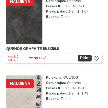
Gamintojas:
Opoczno
NAUJIENA
Prekės ID:
OP661-069-1
Kiekis pakuotėje m2:
1.07
Būsena:
Turime
QUENOS GRAPHITE 59,8X59,8
Akcijinė
2
Pirkti
22.90 €/m
kaina
Kolekcija:
QUENOS
Gamintojas:
Opoczno
NAUJIENA
Prekės ID:
OP661-015-1
Kiekis pakuotėje m2:
1.43
Būsena:
Turime