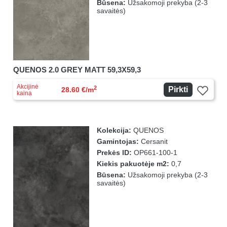
Būsena:
Užsakomoji prekyba (2-3
savaitės)
QUENOS 2.0 GREY MATT 59,3X59,3
Akcijinė
2
Pirkti
28.60 €/m
kaina
Kolekcija:
QUENOS
Gamintojas:
Cersanit
Prekės ID:
OP661-100-1
Kiekis pakuotėje m2:
0,7
Būsena:
Užsakomoji prekyba (2-3
savaitės)