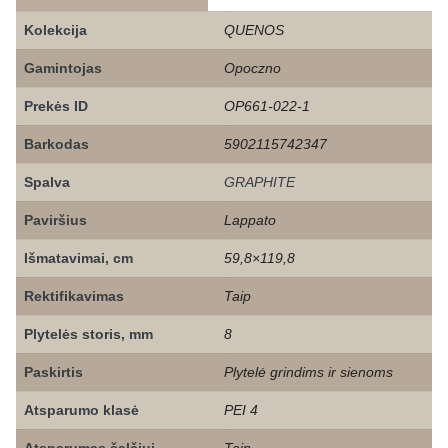
Kolekcija
QUENOS
Gamintojas
Opoczno
Prekės ID
OP661-022-1
Barkodas
5902115742347
Spalva
GRAPHITE
Paviršius
Lappato
Išmatavimai, cm
59,8×119,8
Rektifikavimas
Taip
Plytelės storis, mm
8
Paskirtis
Plytelė grindims ir sienoms
Atsparumo klasė
PEI 4