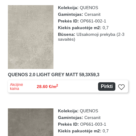
Kolekcija:
QUENOS
Gamintojas:
Cersanit
Prekės ID:
OP661-002-1
Kiekis pakuotėje m2:
0,7
Būsena:
Užsakomoji prekyba (2-3
savaitės)
QUENOS 2.0 LIGHT GREY MATT 59,3X59,3
Akcijinė
2
Pirkti
28.60 €/m
kaina
Kolekcija:
QUENOS
Gamintojas:
Cersanit
Prekės ID:
OP661-003-1
Kiekis pakuotėje m2:
0,7