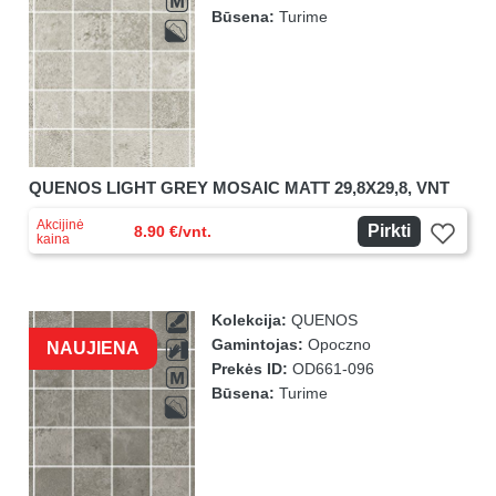
Būsena:
Turime
QUENOS LIGHT GREY MOSAIC MATT 29,8X29,8, VNT
Akcijinė
Pirkti
8.90 €/vnt.
kaina
Kolekcija:
QUENOS
Gamintojas:
Opoczno
NAUJIENA
Prekės ID:
OD661-096
Būsena:
Turime