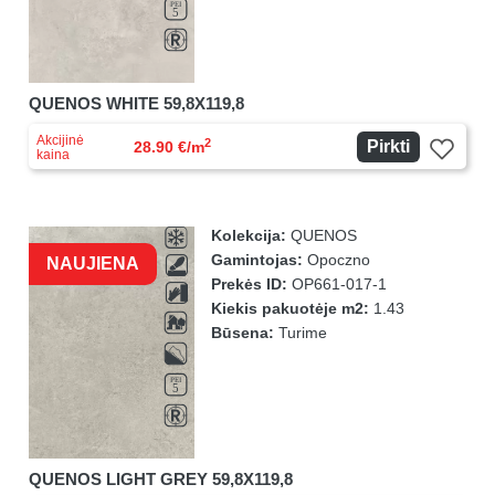
QUENOS WHITE 59,8X119,8
Akcijinė
2
Pirkti
28.90 €/m
kaina
Kolekcija:
QUENOS
Gamintojas:
Opoczno
NAUJIENA
Prekės ID:
OP661-017-1
Kiekis pakuotėje m2:
1.43
Būsena:
Turime
QUENOS LIGHT GREY 59,8X119,8