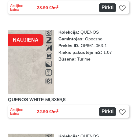
Akcijinė
2
Pirkti
28.90 €/m
kaina
Kolekcija:
QUENOS
Gamintojas:
Opoczno
NAUJIENA
Prekės ID:
OP661-063-1
Kiekis pakuotėje m2:
1.07
Būsena:
Turime
QUENOS WHITE 59,8X59,8
Akcijinė
2
Pirkti
22.90 €/m
kaina
Kolekcija:
QUENOS