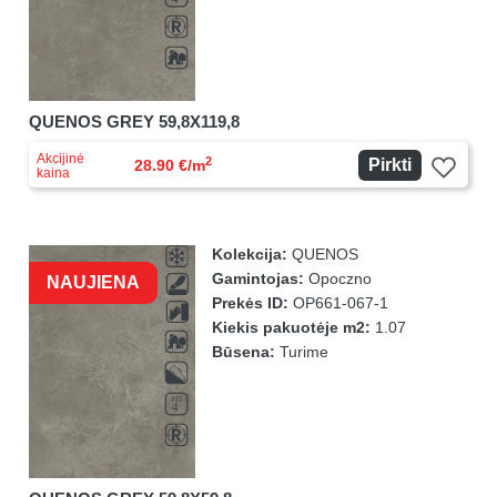
QUENOS GREY 59,8X119,8
Akcijinė
2
Pirkti
28.90 €/m
kaina
Kolekcija:
QUENOS
Gamintojas:
Opoczno
NAUJIENA
Prekės ID:
OP661-067-1
Kiekis pakuotėje m2:
1.07
Būsena:
Turime