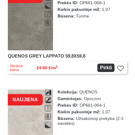
Prekės ID:
OP661-068-1
Kiekis pakuotėje m2:
1,07
Būsena:
Turime
QUENOS GREY LAPPATO 59,8X59,8
Akcijinė
2
Pirkti
24.90 €/m
kaina
Kolekcija:
QUENOS
Gamintojas:
Opoczno
NAUJIENA
Prekės ID:
OP661-064-1
Kiekis pakuotėje m2:
1,07
Būsena:
Užsakomoji prekyba (2-3
savaitės)