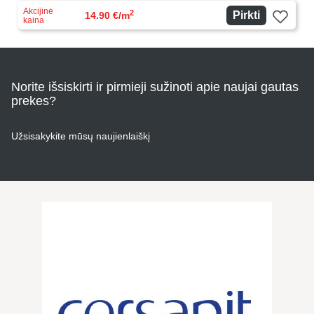
Akcijinė
2
Pirkti
14.90 €/m
kaina
Norite išsiskirti ir pirmieji sužinoti apie naujai gautas
prekes?
Užsisakykite mūsų naujienlaiškį