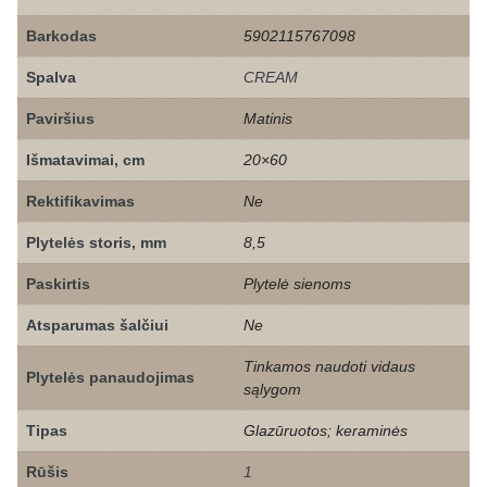
Barkodas
5902115767098
Spalva
CREAM
Paviršius
Matinis
Išmatavimai, cm
20×60
Rektifikavimas
Ne
Plytelės storis, mm
8,5
Paskirtis
Plytelė sienoms
Atsparumas šalčiui
Ne
Tinkamos naudoti vidaus
Plytelės panaudojimas
sąlygom
Tipas
Glazūruotos; keraminės
Rūšis
1