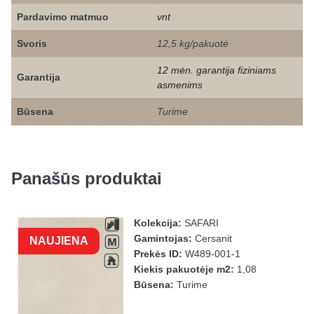
Pardavimo matmuo
vnt
Svoris
12,5 kg/pakuotė
12 mėn. garantija fiziniams
Garantija
asmenims
Būsena
Turime
Panašūs produktai
Kolekcija:
SAFARI
Gamintojas:
Cersanit
NAUJIENA
Prekės ID:
W489-001-1
Kiekis pakuotėje m2:
1,08
Būsena:
Turime