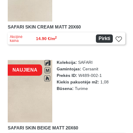
SAFARI SKIN CREAM MATT 20X60
Akcijinė
2
Pirkti
14.90 €/m
kaina
Kolekcija:
SAFARI
Gamintojas:
Cersanit
NAUJIENA
Prekės ID:
W489-002-1
Kiekis pakuotėje m2:
1,08
Būsena:
Turime
SAFARI SKIN BEIGE MATT 20X60