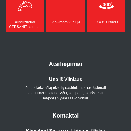
Autorizuotas
Showroom Vilniuje
3D vizualizacija
CERSANIT salonas
Atsiliepimai
Una iš Vilniaus
Platus kokybiškų plytelių pasirinkimas, profesionali
konsultacija salone. Ačiū, kad padėjote išsirinkti
p
svajonių plyteles savo voniai.
Kontaktai
Kingsbud Sp. z o.o. Lietuvos filialas