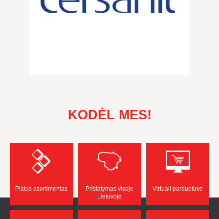
KODĖL MES!
Platus asortimentas
Pristatymas visoje
Virtuali parduotuvė
Lietuvoje